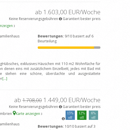
ab 1.603,00 EUR/Woche
Keine Reservierungsgebühren
Garantiert bester preis
anzeigen
3
amilienhaus
Bewertungen:
9/10 basiert auf 6
Beurteilung
ngHübsches, exklusives Häuschen mit 110 m2 Wohnfläche für
 denen eins mit zusätzlichem Einzelbett, jedes mit Bad mit
e stehen eine schöne, überdachte und ausgestattete
er
[...]
ab
1.449,00 EUR/Woche
1.708,00
Keine Reservierungsgebühren
Garantiert bester preis
 Umbrien
Karte anzeigen
15%
12%
6%
3
off
off
off
amilienhaus
Bewertungen:
10/10 basiert auf 3