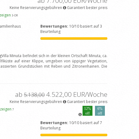
ab 7.700,00 EUR/Woche
Keine Reservierungsgebühren
Garantiert bester preis
nzeigen
3
-OR
amilienhaus
Bewertungen:
10/10 basiert auf 3
Beurteilung
illa Minuta befindet sich in der kleinen Ortschaft Minuta, ca.
lfiküste auf einer Klippe, umgeben von üppiger Vegetation,
rassierten Grundstücken mit Reben und Zitronenhainen. Die
ab
4.522,00 EUR/Woche
5.138,00
Keine Reservierungsgebühren
Garantiert bester preis
nzeigen
12%
6%
7
off
off
Bewertungen:
10/10 basiert auf 7
Beurteilung