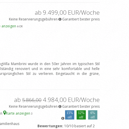
ab 9.499,00 EUR/Woche
Keine Reservierungsgebühren
Garantiert bester preis
e anzeigen
4
-OR
ngVilla Mambrini wurde in den 50er Jahren im typischen Stil
llständig renoviert und in eine sehr komfortable und helle
ursprünglichen Stil zu verlieren. Eingetaucht in die grüne,
ab
4.984,00 EUR/Woche
5.866,00
Keine Reservierungsgebühren
Garantiert bester preis
en
Karte anzeigen
15%
12%
6%
3
off
off
off
amilienhaus
Bewertungen:
10/10 basiert auf 2