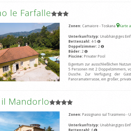
ino le Farfalle
Zonen:
Camaiore - Toskana
Karte 
Unterkunftstyp:
Unabhängiges Einf
Bettenzahl:
4-5
Doppelzimmer:
2
Bäder:
2
Piscine:
Privater Pool
Eigentum zur ausschließlichen Nutzu
5 Personen mit 2 Doppelzimmern, von
Dusche. Zur Verfügung der Gäst
Panoramaterrasse, ein großer, privat
a il Mandorlo
Zonen:
Passignano sul Trasimeno -
Unterkunftstyp:
Unabhängiges Einf
Bettenzahl:
6