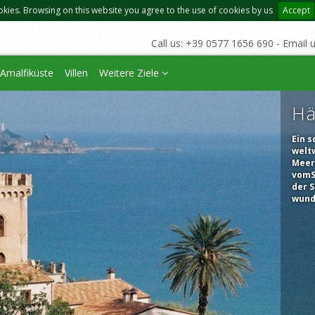
okies. Browsing on this website you agree to the use of cookies by us
Accept
Call us: +39 0577 1656 690 - Email 
Amalfiküste
Villen
Weitere Ziele
Hä
Ein s
welt
Meer 
vomSt
der S
wund