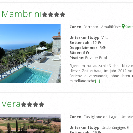
a Mambrini
Zonen:
Sorrento - Amalfiküste
Kart
Unterkunftstyp:
Villa
Bettenzahl:
12
Doppelzimmer:
6
Bäder:
6
Piscine:
Privater Pool
Eigentum zur ausschließlichen Nutzu
dieser Zeit erbaut, im Jahr 2012 vo
Ferienvilla verwandelt, ohne ihren 
mittelländische
[...]
a Vera
Zonen:
Castiglione del Lago - Umbri
Unterkunftstyp:
Unabhängiges Einf
Bettenzahl:
26