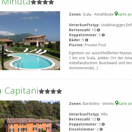
a Minuta
Zonen:
Scala - Amalfiküste
Karte a
Unterkunftstyp:
Unabhängiges Einf
Bettenzahl:
10
Doppelzimmer:
5
Bäder:
5
Piscine:
Privater Pool
Eigentum zur ausschließlichen NutzungV
1 km von Scala, antiker Ort der Ama
mittelländischem Buschwald und ter
dominierende
[...]
 Capitani
Zonen:
Bardolino - Veneto
Karte a
Unterkunftstyp:
Villa
Bettenzahl:
12
Doppelzimmer:
5
Einzelzimmer:
2