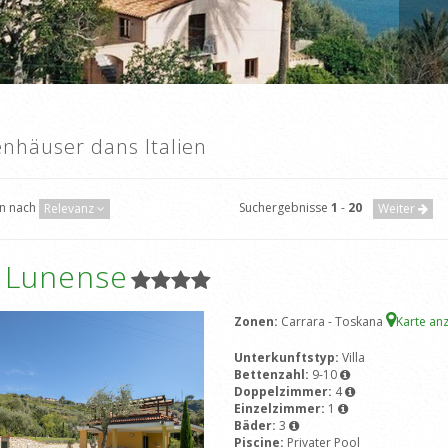
enhäuser dans Italien
en nach
Suchergebnisse
1
-
20
Relevanz
Weiter
a Lunense
Zonen:
Carrara - Toskana
Karte an
Unterkunftstyp:
Villa
Bettenzahl:
9-10
Doppelzimmer:
4
Einzelzimmer:
1
Bäder:
3
Piscine:
Privater Pool