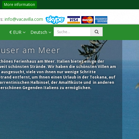
More information
us:
info@vacavilla.com
€ EUR
Deutsch
user am Meer
chönes Ferienhaus am Meer. Italien bietet einige der
weit schönsten Strände. Wir haben die schönsten Villen am
ausgesucht, viele von ihnen nur wenige Schritte
rand entfernt, um Ihnen einen Urlaub in der Toskana, auf
orrentinischen Halbinsel, der Amalfiküste und in anderen
erschönen Gegenden Italiens zu ermöglichen.