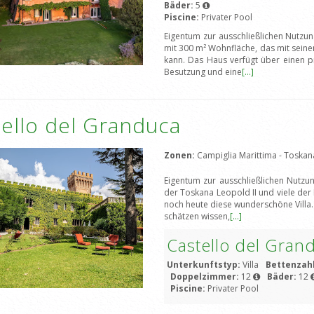
Bäder:
5
Piscine:
Privater Pool
Eigentum zur ausschließlichen Nutzun
mit 300 m² Wohnfläche, das mit sei
kann. Das Haus verfügt über einen p
Besutzung und eine
[...]
ello del Granduca
Zonen:
Campiglia Marittima - Toska
Eigentum zur ausschließlichen Nutzu
der Toskana Leopold II und viele der
noch heute diese wunderschöne Villa.
schätzen wissen,
[...]
Castello del Gran
Unterkunftstyp:
Villa
Bettenzah
Doppelzimmer:
12
Bäder:
12
Piscine:
Privater Pool