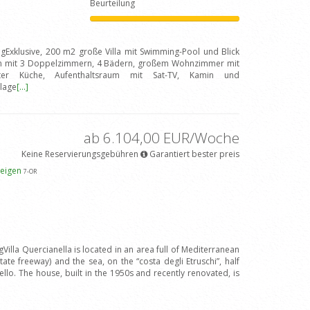
Beurteilung
ngExklusive, 200 m2 große Villa mit Swimming-Pool und Blick
en mit 3 Doppelzimmern, 4 Bädern, großem Wohnzimmer mit
teter Küche, Aufenthaltsraum mit Sat-TV, Kamin und
nlage
[...]
ab 6.104,00 EUR/Woche
Keine Reservierungsgebühren
Garantiert bester preis
zeigen
7
-OR
Villa Quercianella is located in an area full of Mediterranean
tate freeway) and the sea, on the “costa degli Etruschi”, half
lo. The house, built in the 1950s and recently renovated, is