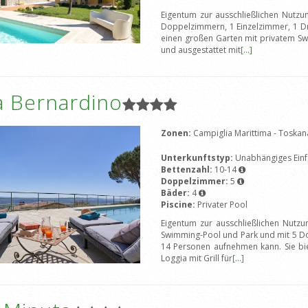
Eigentum zur ausschließlichen Nutzu
Doppelzimmern, 1 Einzelzimmer, 1 Dr
einen großen Garten mit privatem Sw
und ausgestattet mit
[...]
a Bernardino
Zonen:
Campiglia Marittima - Toska
Unterkunftstyp:
Unabhängiges Einf
Bettenzahl:
10-14
Doppelzimmer:
5
Bäder:
4
Piscine:
Privater Pool
Eigentum zur ausschließlichen Nutzu
Swimming-Pool und Park und mit 5 Do
14 Personen aufnehmen kann. Sie bi
Loggia mit Grill für
[...]