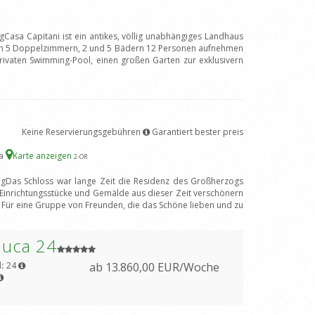
gCasa Capitani ist ein antikes, völlig unabhängiges Landhaus
nen 5 Doppelzimmern, 2 und 5 Bädern 12 Personen aufnehmen
rivaten Swimming-Pool, einen großen Garten zur exklusivern
Keine Reservierungsgebühren
Garantiert bester preis
na
Karte anzeigen
2
-OR
ngDas Schloss war lange Zeit die Residenz des Großherzogs
 Einrichtungsstücke und Gemälde aus dieser Zeit verschönern
 Für eine Gruppe von Freunden, die das Schöne lieben und zu
duca 24
l:
24
ab 13.860,00 EUR/Woche