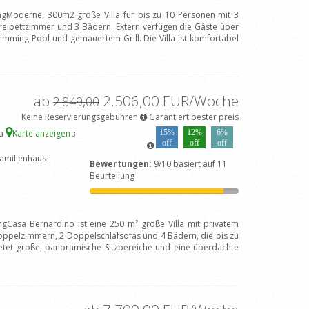
ngModerne, 300m2 große Villa für bis zu 10 Personen mit 3
eibettzimmer und 3 Bädern. Extern verfügen die Gäste über
imming-Pool und gemauertem Grill. Die Villa ist komfortabel
ab
2.506,00 EUR/Woche
2.849,00
Keine Reservierungsgebühren
Garantiert bester preis
na
Karte anzeigen
15%
12%
6%
3
off
off
off
amilienhaus
Bewertungen:
9/10 basiert auf 11
Beurteilung
ngCasa Bernardino ist eine 250 m² große Villa mit privatem
ppelzimmern, 2 Doppelschlafsofas und 4 Bädern, die bis zu
etet große, panoramische Sitzbereiche und eine überdachte