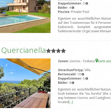
Doppelzimmer:
3
Bäder:
4
Piscine:
Privater Pool
Eigentum zur ausschließlichen Nutzu
auf den Trasimenosee für 6 Person
Essbereich, komplett ausgestat
funktionierender Orgel sowie Klimaa
a Quercianella
Zonen:
Livorno - Toskana
Karte an
Unterkunftstyp:
Villa
Bettenzahl:
10
Doppelzimmer:
5
Bäder:
4
Eigentum zur ausschließlichen Nutzung
bush between the “via Aurelia” (the s
way between Livorno and Castiglioncel
located
[...]