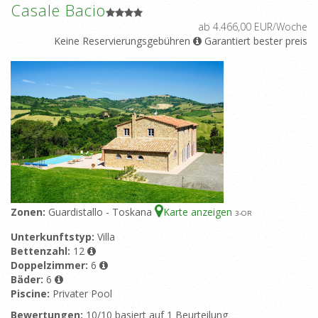
Casale Bacio
ab 4.466,00 EUR/Woche
Keine Reservierungsgebühren
Garantiert bester preis
Zonen:
Guardistallo - Toskana
Karte anzeigen
3
-OR
Unterkunftstyp:
Villa
Bettenzahl:
12
Doppelzimmer:
6
Bäder:
6
Piscine:
Privater Pool
Bewertungen:
10/10 basiert auf 1 Beurteilung