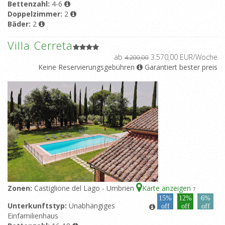
Bettenzahl:
4-6
Doppelzimmer:
2
Bäder:
2
Villa Cerreta
ab
3.570,00 EUR/Woche
4.200,00
Keine Reservierungsgebühren
Garantiert bester preis
Zonen:
Castiglione del Lago - Umbrien
Karte anzeigen
7
15%
12%
6%
Unterkunftstyp:
Unabhängiges
off
off
off
Einfamilienhaus