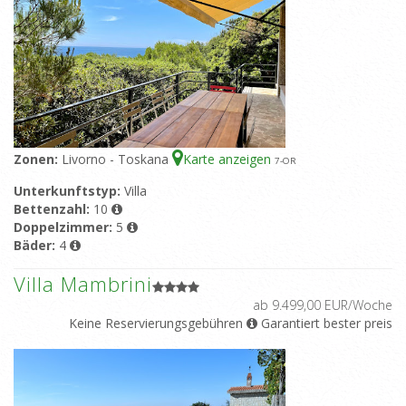
Zonen:
Livorno - Toskana
Karte anzeigen
7
-OR
Unterkunftstyp:
Villa
Bettenzahl:
10
Doppelzimmer:
5
Bäder:
4
Villa Mambrini
ab 9.499,00 EUR/Woche
Keine Reservierungsgebühren
Garantiert bester preis