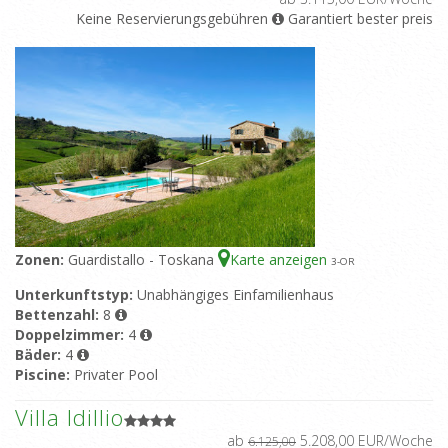
Keine Reservierungsgebühren
Garantiert bester preis
Zonen:
Guardistallo - Toskana
Karte anzeigen
3
-OR
Unterkunftstyp:
Unabhängiges Einfamilienhaus
Bettenzahl:
8
Doppelzimmer:
4
Bäder:
4
Piscine:
Privater Pool
Villa Idillio
ab
5.208,00 EUR/Woche
6.125,00