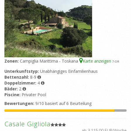
Zonen:
Campiglia Marittima - Toskana
Karte anzeigen
7
-OR
Unterkunftstyp:
Unabhängiges Einfamilienhaus
Bettenzahl:
8-9
Doppelzimmer:
4
Bäder:
2
Piscine:
Privater Pool
Bewertungen:
9/10 basiert auf 6 Beurteilung
Casale Gigliola
ab 3.115,00 EUR/Woche