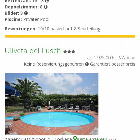
Bettenzahl:
16-18
Doppelzimmer:
8
Bäder:
9
Piscine:
Privater Pool
Bewertungen:
10/10 basiert auf 2 Beurteilung
Uliveta del Luschi
ab 1.925,00 EUR/Woche
Keine Reservierungsgebühren
Garantiert bester preis
Zonen:
Castiglioncello - Toskana
Karte anzeigen
7
-OR