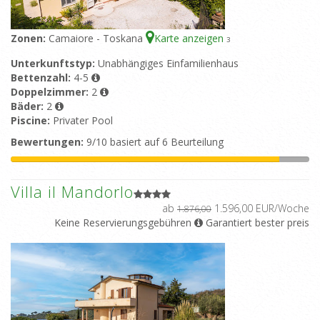
Zonen:
Camaiore - Toskana
Karte anzeigen
3
Unterkunftstyp:
Unabhängiges Einfamilienhaus
Bettenzahl:
4-5
Doppelzimmer:
2
Bäder:
2
Piscine:
Privater Pool
Bewertungen:
9/10 basiert auf 6 Beurteilung
Villa il Mandorlo
ab
1.596,00 EUR/Woche
1.876,00
Keine Reservierungsgebühren
Garantiert bester preis