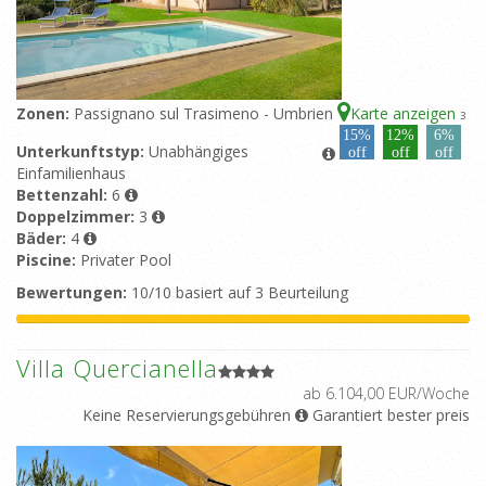
Zonen:
Passignano sul Trasimeno - Umbrien
Karte anzeigen
3
15%
12%
6%
Unterkunftstyp:
Unabhängiges
off
off
off
Einfamilienhaus
Bettenzahl:
6
Doppelzimmer:
3
Bäder:
4
Piscine:
Privater Pool
Bewertungen:
10/10 basiert auf 3 Beurteilung
Villa Quercianella
ab 6.104,00 EUR/Woche
Keine Reservierungsgebühren
Garantiert bester preis