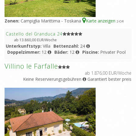
Zonen:
Campiglia Marittima - Toskana
Karte anzeigen
2
-OR
Castello del Granduca 24
ab 13.860,00 EUR/Woche
Unterkunftstyp:
Villa
Bettenzahl:
24
Doppelzimmer:
12
Bäder:
12
Piscine:
Privater Pool
Villino le Farfalle
ab 1.876,00 EUR/Woche
Keine Reservierungsgebühren
Garantiert bester preis