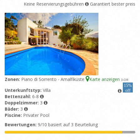
Keine Reservierungsgebühren
Garantiert bester preis
Zonen:
Piano di Sorrento - Amalfiküste
Karte anzeigen
3
-OR
15%
Unterkunftstyp:
Villa
off
Bettenzahl:
6-8
Doppelzimmer:
3
Bäder:
3
Piscine:
Privater Pool
Bewertungen:
9/10 basiert auf 3 Beurteilung