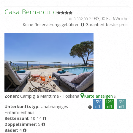
Casa Bernardino
ab
2.933,00 EUR/Woche
3.332,00
Keine Reservierungsgebühren
Garantiert bester preis
Zonen:
Campiglia Marittima - Toskana
Karte anzeigen
3
15%
12%
6%
Unterkunftstyp:
Unabhängiges
off
off
off
Einfamilienhaus
Bettenzahl:
10-14
Doppelzimmer:
5
Bäder:
4