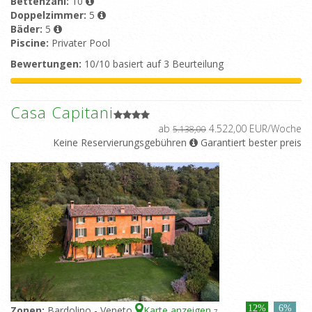
Bettenzahl:
10
Doppelzimmer:
5
Bäder:
5
Piscine:
Privater Pool
Bewertungen:
10/10 basiert auf 3 Beurteilung
Casa Capitani
ab
4.522,00 EUR/Woche
5.138,00
Keine Reservierungsgebühren
Garantiert bester preis
12%
6%
Zonen:
Bardolino - Veneto
Karte anzeigen
7