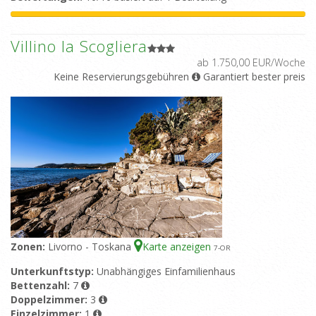
Villino la Scogliera
ab 1.750,00 EUR/Woche
Keine Reservierungsgebühren
Garantiert bester preis
Zonen:
Livorno - Toskana
Karte anzeigen
7
-OR
Unterkunftstyp:
Unabhängiges Einfamilienhaus
Bettenzahl:
7
Doppelzimmer:
3
Einzelzimmer:
1