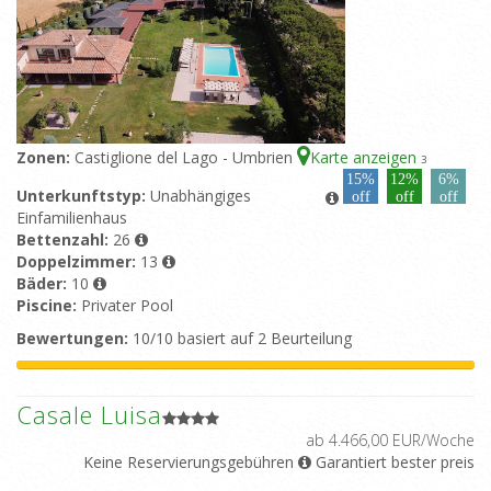
Zonen:
Castiglione del Lago - Umbrien
Karte anzeigen
3
15%
12%
6%
Unterkunftstyp:
Unabhängiges
off
off
off
Einfamilienhaus
Bettenzahl:
26
Doppelzimmer:
13
Bäder:
10
Piscine:
Privater Pool
Bewertungen:
10/10 basiert auf 2 Beurteilung
Casale Luisa
ab 4.466,00 EUR/Woche
Keine Reservierungsgebühren
Garantiert bester preis