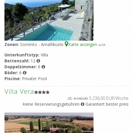
Zonen:
Sorrento - Amalfiküste
Karte anzeigen
4
-OR
Unterkunftstyp:
Villa
Bettenzahl:
12
Doppelzimmer:
6
Bäder:
6
Piscine:
Privater Pool
Villa Vera
ab
5.236,00 EUR/Woche
6.160,00
Keine Reservierungsgebühren
Garantiert bester preis