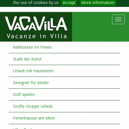
the use of cookies by us
Accept
More information
Toggl
navig
Mahlzeiten im Freien
Stadt der Kunst
Urlaub mit Haustieren
Geeignet für Kinder
Golf spielen
Große Gruppe Urlaub
Ferienhäuser am Meer