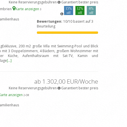
Keine Reservierungsgebühren
Garantiert bester preis
 Umbrien
Karte anzeigen
15%
12%
6%
3
off
off
off
amilienhaus
Bewertungen:
10/10 basiert auf 3
Beurteilung
ngExklusive, 200 m2 große Villa mit Swimming-Pool und Blick
en mit 3 Doppelzimmern, 4 Bädern, großem Wohnzimmer mit
teter Küche, Aufenthaltsraum mit Sat-TV, Kamin und
nlage
[...]
ab 1.302,00 EUR/Woche
Keine Reservierungsgebühren
Garantiert bester preis
Karte anzeigen
2
-OR
amilienhaus