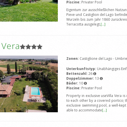
Piscine:
Privater Pool
Eigentum zur ausschließlichen Nutzun
Pieve und Castiglion del Lago befind
Wurzeln bis zum Jahr 1860 zurückre
Terracotta ausgelegt,
[...]
a Vera
Zonen:
Castiglione del Lago - Umbri
Unterkunftstyp:
Unabhängiges Einf
Bettenzahl:
26
Doppelzimmer:
13
Bäder:
10
Piscine:
Privater Pool
Property in exclusive useVilla Vera 
to each other by a covered portico; 
exclusive swimming pool, a well-kep
able to accommodate
[...]