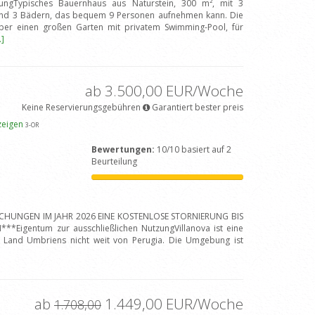
zungTypisches Bauernhaus aus Naturstein, 300 m², mit 3
nd 3 Bädern, das bequem 9 Personen aufnehmen kann. Die
 über einen großen Garten mit privatem Swimming-Pool, für
.]
ab 3.500,00 EUR/Woche
Keine Reservierungsgebühren
Garantiert bester preis
zeigen
3
-OR
Bewertungen:
10/10 basiert auf 2
Beurteilung
BUCHUNGEN IM JAHR 2026 EINE KOSTENLOSE STORNIERUNG BIS
Eigentum zur ausschließlichen NutzungVillanova ist eine
dem Land Umbriens nicht weit von Perugia. Die Umgebung ist
ab
1.449,00 EUR/Woche
1.708,00