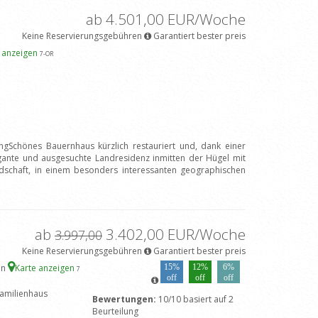
ab 4.501,00 EUR/Woche
Keine Reservierungsgebühren
Garantiert bester preis
e anzeigen
7
-OR
ngSchönes Bauernhaus kürzlich restauriert und, dank einer
egante und ausgesuchte Landresidenz inmitten der Hügel mit
dschaft, in einem besonders interessanten geographischen
ab
3.402,00 EUR/Woche
3.997,00
Keine Reservierungsgebühren
Garantiert bester preis
en
Karte anzeigen
15%
12%
6%
7
off
off
off
amilienhaus
Bewertungen:
10/10 basiert auf 2
Beurteilung