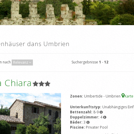
enhäuser dans Umbrien
Suchergebnisse
1
-
12
en nach
Relevanz
 Chiara
Zonen:
Umbertide - Umbrien
Karte
Unterkunftstyp:
Unabhängiges Einf
Bettenzahl:
8-9
Doppelzimmer:
4
Bäder:
3
Piscine:
Privater Pool