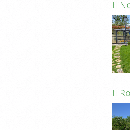
Il N
Il R