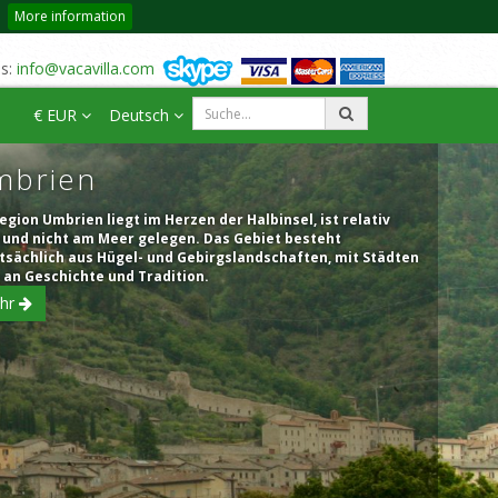
More information
us:
info@vacavilla.com
€ EUR
Deutsch
mbrien
egion Umbrien liegt im Herzen der Halbinsel, ist relativ
n und nicht am Meer gelegen. Das Gebiet besteht
tsächlich aus Hügel- und Gebirgslandschaften, mit Städten
 an Geschichte und Tradition.
hr