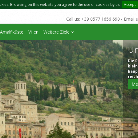
okies. Browsing on this website you agree to the use of cookies by us
Accept
Call us: +39 0577 1656 690 - Email 
Amalfiküste
Villen
Weitere Ziele
U
Die R
klei
haup
reich
Me