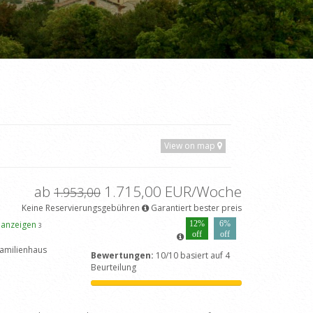
View on map
ab
1.715,00 EUR/Woche
1.953,00
Keine Reservierungsgebühren
Garantiert bester preis
 anzeigen
12%
6%
3
off
off
amilienhaus
Bewertungen:
10/10 basiert auf 4
Beurteilung