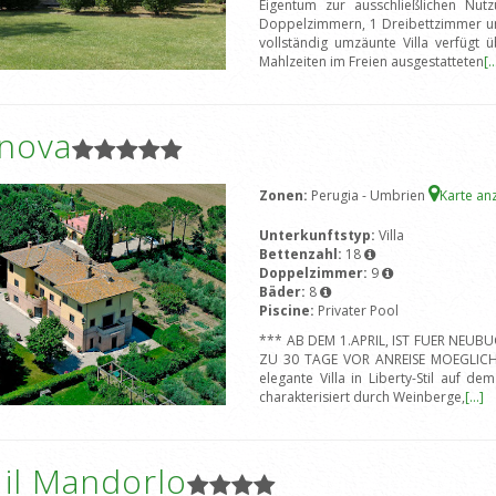
Eigentum zur ausschließlichen Nut
Doppelzimmern, 1 Dreibettzimmer u
vollständig umzäunte Villa verfügt
Mahlzeiten im Freien ausgestatteten
[..
anova
Zonen:
Perugia - Umbrien
Karte an
Unterkunftstyp:
Villa
Bettenzahl:
18
Doppelzimmer:
9
Bäder:
8
Piscine:
Privater Pool
*** AB DEM 1.APRIL, IST FUER NEU
ZU 30 TAGE VOR ANREISE MOEGLICH***
elegante Villa in Liberty-Stil auf 
charakterisiert durch Weinberge,
[...]
a il Mandorlo