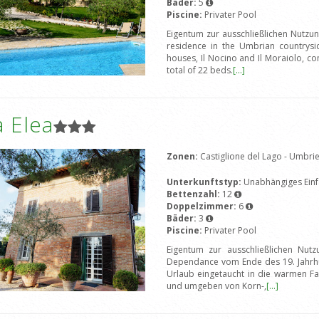
Bäder:
5
Piscine:
Privater Pool
Eigentum zur ausschließlichen Nutzun
residence in the Umbrian countrysid
houses, Il Nocino and Il Moraiolo, c
total of 22 beds.
[...]
 Elea
Zonen:
Castiglione del Lago - Umbri
Unterkunftstyp:
Unabhängiges Einf
Bettenzahl:
12
Doppelzimmer:
6
Bäder:
3
Piscine:
Privater Pool
Eigentum zur ausschließlichen Nutz
Dependance vom Ende des 19. Jahrhund
Urlaub eingetaucht in die warmen F
und umgeben von Korn-,
[...]