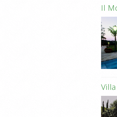
Il M
Vill