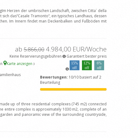
gIm Herzen der umbrischen Landschaft, zwischen Citta` della
et sich das“Casale Tramonto“, ein typisches Landhaus, dessen
ichen. Im Innern findet man Deckenbalken und Fußböden mit
ab
4.984,00 EUR/Woche
5.866,00
Keine Reservierungsgebühren
Garantiert bester preis
en
Karte anzeigen
15%
12%
6%
3
off
off
off
amilienhaus
Bewertungen:
10/10 basiert auf 2
Beurteilung
is made up of three residential complexes (745 m2) connected
the entire complex is approximately 1030 m2, complete of an
t garden and panoramic view of the surrounding countryside,