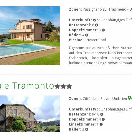
Zonen:
Passignano sul Trasimeno -
Unterkunftstyp:
Unabhängiges Einf
Bettenzahl:
6
Doppelzimmer:
3
Bäder:
4
Piscine:
Privater Pool
Eigentum zur ausschließlichen Nutzu
auf den Trasimenosee für 6 Person
Essbereich, komplett ausgestat
funktionierender Orgel sowie Klimaa
ale Tramonto
Zonen:
Città della Pieve - Umbrien
Unterkunftstyp:
Unabhängiges Einf
Bettenzahl:
9-10
Doppelzimmer:
4
Einzelzimmer:
1
Bäder:
3