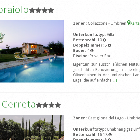
oraiolo
Zonen:
Collazzone - Umbrien
Kart
Unterkunftstyp:
Villa
Bettenzahl:
10
Doppelzimmer:
5
Bäder:
4
Piscine:
Privater Pool
Eigentum zur ausschließlichen Nutzu
geschickten Renovierung, in eine el
Olivenhainen in der umbrischen Lan
Lage, die auf einfache
[...]
a Cerreta
Zonen:
Castiglione del Lago - Umbri
Unterkunftstyp:
Unabhängiges Einf
Bettenzahl:
16-18
Doppelzimmer:
8