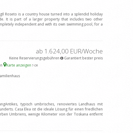
gIl Roseto is a country house turned into a splendid holiday
e. It is part of a larger property that includes two other
ompletely independent and with its own swimming pool, for a
ab 1.624,00 EUR/Woche
Keine Reservierungsgebühren
Garantiert bester preis
en
Karte anzeigen
7
-OR
amilienhaus
ungAntikes, typisch umbrisches, renoviertes Landhaus mit
erts. Casa Elea ist die ideale Lösung für einen friedlichen
arben Umbriens, wenige Kilometer von der Toskana entfernt