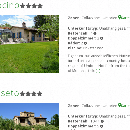
ocino
Zonen:
Collazzone - Umbrien
Kart
Unterkunftstyp:
Unabhängiges Einf
Bettenzahl:
4
Doppelzimmer:
2
Bäder:
2
Piscine:
Privater Pool
Eigentum zur ausschließlichen Nutzu
turned into a pleasant country house. 
region of Umbria. Not far from the to
of Montecastello
[...]
oseto
Zonen:
Collazzone - Umbrien
Kart
Unterkunftstyp:
Unabhängiges Einf
Bettenzahl:
10-11
Doppelzimmer:
5