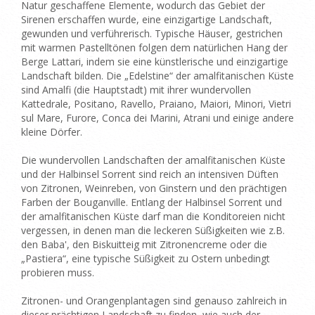
Natur geschaffene Elemente, wodurch das Gebiet der
Sirenen erschaffen wurde, eine einzigartige Landschaft,
gewunden und verführerisch. Typische Häuser, gestrichen
mit warmen Pastelltönen folgen dem natürlichen Hang der
Berge Lattari, indem sie eine künstlerische und einzigartige
Landschaft bilden. Die „Edelstine“ der amalfitanischen Küste
sind Amalfi (die Hauptstadt) mit ihrer wundervollen
Kattedrale, Positano, Ravello, Praiano, Maiori, Minori, Vietri
sul Mare, Furore, Conca dei Marini, Atrani und einige andere
kleine Dörfer.
Die wundervollen Landschaften der amalfitanischen Küste
und der Halbinsel Sorrent sind reich an intensiven Düften
von Zitronen, Weinreben, von Ginstern und den prächtigen
Farben der Bouganville. Entlang der Halbinsel Sorrent und
der amalfitanischen Küste darf man die Konditoreien nicht
vergessen, in denen man die leckeren Süßigkeiten wie z.B.
den Baba', den Biskuitteig mit Zitronencreme oder die
„Pastiera“, eine typische Süßigkeit zu Ostern unbedingt
probieren muss.
Zitronen- und Orangenplantagen sind genauso zahlreich in
dieser prächtigen Landschaft zu finden, wie auch der