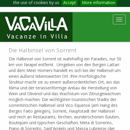
the use of cookies by us
Accept
More information
Toggl
navig
Die Halbinsel von Sorrent
Die Halbinsel von Sorrent ist wahrhaftig ein Paradies, nur 50
km von Neapel entfernt. Umgeben von den Bergen Lattari
und dem Meer Homers handelt es sich bei der Halbinsel um
einen äußerst lebenswerten Ort. Ihre morfologische
Struktur macht sie zu einem außerordentlichen Ort, wo das
Klima und der terassenförmige Anbau die Herstellung von
Wein und Olivenöl und das Wachstum von Zitrusgewächsen
möglich machen. Die wichtigsten touristischen Städte der
sorrentinischen Halbinsel sind Vico Equense (am Hang des
Berges Faito gelegen), Sorrent, Hauptstadt der Halbinsel
und reich an Restaurants, Kirchen, wunderschönen Bauten,
Boutiquen und typischen Geschäften; Meta di Sorrento,
Piano di Sorrento, Sant'Angelo und Massa Lubrense (der