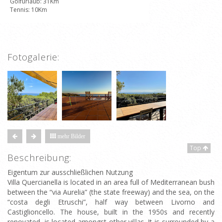
Golfurlaub: 31Km
Tennis: 10Km
Fotogalerie:
mehr Bilder
Top
Beschreibung:
Eigentum zur ausschließlichen Nutzung
Villa Quercianella is located in an area full of Mediterranean bush
between the “via Aurelia” (the state freeway) and the sea, on the
“costa degli Etruschi”, half way between Livorno and
Castiglioncello. The house, built in the 1950s and recently
renovated, is located amongst other villas. It is surrounded by a