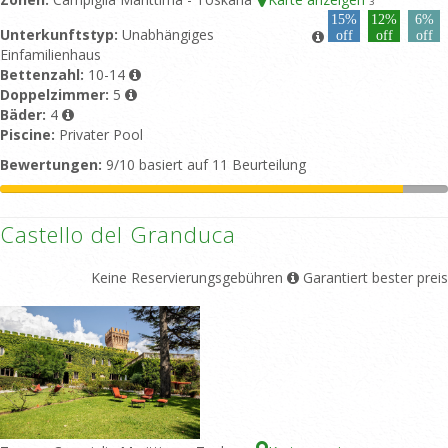
3
15%
12%
6%
Unterkunftstyp:
Unabhängiges
off
off
off
Einfamilienhaus
Bettenzahl:
10-14
Doppelzimmer:
5
Bäder:
4
Piscine:
Privater Pool
Bewertungen:
9/10 basiert auf 11 Beurteilung
Castello del Granduca
Keine Reservierungsgebühren
Garantiert bester preis