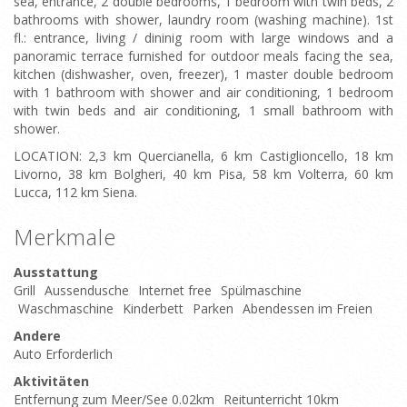
sea, entrance, 2 double bedrooms, 1 bedroom with twin beds, 2
bathrooms with shower, laundry room (washing machine). 1st
fl.: entrance, living / dininig room with large windows and a
panoramic terrace furnished for outdoor meals facing the sea,
kitchen (dishwasher, oven, freezer), 1 master double bedroom
with 1 bathroom with shower and air conditioning, 1 bedroom
with twin beds and air conditioning, 1 small bathroom with
shower.
LOCATION: 2,3 km Quercianella, 6 km Castiglioncello, 18 km
Livorno, 38 km Bolgheri, 40 km Pisa, 58 km Volterra, 60 km
Lucca, 112 km Siena.
Merkmale
Ausstattung
Grill
Aussendusche
Internet free
Spülmaschine
Waschmaschine
Kinderbett
Parken
Abendessen im Freien
Andere
Auto Erforderlich
Aktivitäten
Entfernung zum Meer/See 0.02km
Reitunterricht 10km