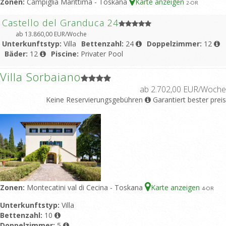
Zonen:
Campiglia Marittima - Toskana
Karte anzeigen
2
-OR
Castello del Granduca 24
ab 13.860,00 EUR/Woche
Unterkunftstyp:
Villa
Bettenzahl:
24
Doppelzimmer:
12
Bäder:
12
Piscine:
Privater Pool
Villa Sorbaiano
ab 2.702,00 EUR/Woche
Keine Reservierungsgebühren
Garantiert bester preis
Zonen:
Montecatini val di Cecina - Toskana
Karte anzeigen
4
-OR
Unterkunftstyp:
Villa
Bettenzahl:
10
Doppelzimmer:
5