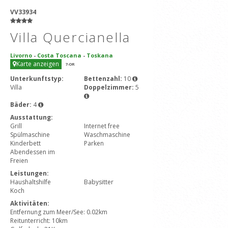
VV33934
Villa Quercianella
Livorno
-
Costa Toscana
-
Toskana
Karte anzeigen
7
-OR
Unterkunftstyp:
Bettenzahl:
10
Villa
Doppelzimmer:
5
Bäder:
4
Ausstattung:
Grill
Internet free
Spülmaschine
Waschmaschine
Kinderbett
Parken
Abendessen im
Freien
Leistungen:
Haushaltshilfe
Babysitter
Koch
Aktivitäten:
Entfernung zum Meer/See: 0.02km
Reitunterricht: 10km