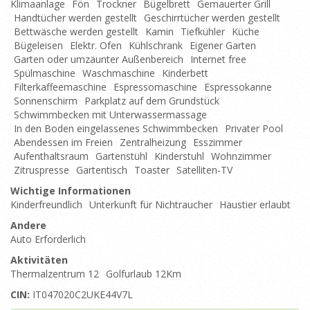
Klimaanlage
Fön
Trockner
Bügelbrett
Gemauerter Grill
Handtücher werden gestellt
Geschirrtücher werden gestellt
Bettwäsche werden gestellt
Kamin
Tiefkühler
Küche
Bügeleisen
Elektr. Ofen
Kühlschrank
Eigener Garten
Garten oder umzäunter Außenbereich
Internet free
Spülmaschine
Waschmaschine
Kinderbett
Filterkaffeemaschine
Espressomaschine
Espressokanne
Sonnenschirm
Parkplatz auf dem Grundstück
Schwimmbecken mit Unterwassermassage
In den Boden eingelassenes Schwimmbecken
Privater Pool
Abendessen im Freien
Zentralheizung
Esszimmer
Aufenthaltsraum
Gartenstühl
Kinderstuhl
Wohnzimmer
Zitruspresse
Gartentisch
Toaster
Satelliten-TV
Wichtige Informationen
Kinderfreundlich
Unterkunft für Nichtraucher
Haustier erlaubt
Andere
Auto Erforderlich
Aktivitäten
Thermalzentrum 12
Golfurlaub 12Km
CIN:
IT047020C2UKE44V7L