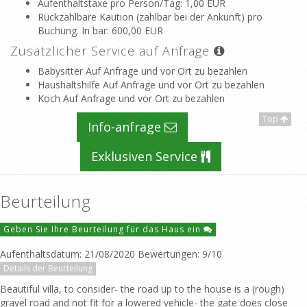
Aufenthaltstaxe pro Person/Tag
: 1,00 EUR
Rückzahlbare Kaution (zahlbar bei der Ankunft) pro
Buchung. In bar
: 600,00 EUR
Zusätzlicher Service auf Anfrage
Babysitter Auf Anfrage und vor Ort zu bezahlen
Haushaltshilfe Auf Anfrage und vor Ort zu bezahlen
Koch Auf Anfrage und vor Ort zu bezahlen
Top
Info-anfrage
Exklusiven Service
Beurteilung
Geben Sie Ihre Beurteilung für das Haus ein
Aufenthaltsdatum: 21/08/2020 Bewertungen: 9/10
Details der Beurteilung
Beautiful villa, to consider- the road up to the house is a (rough)
gravel road and not fit for a lowered vehicle- the gate does close