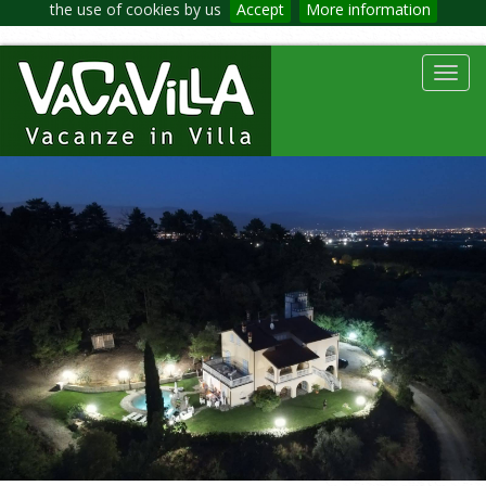
the use of cookies by us
Accept
More information
Toggl
navig