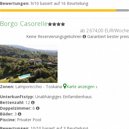
Bewertungen:
9/10 basiert auf 16 Beurteilung
Borgo Casorelle
ab 2.674,00 EUR/Woche
Keine Reservierungsgebühren
Garantiert bester preis
Zonen:
Lamporecchio - Toskana
Karte anzeigen
3
Unterkunftstyp:
Unabhängiges Einfamilienhaus
Bettenzahl:
12
Doppelzimmer:
6
Bäder:
3
Piscine:
Privater Pool
Bewertungen:
10/10 basiert auf 3 Beurteilung