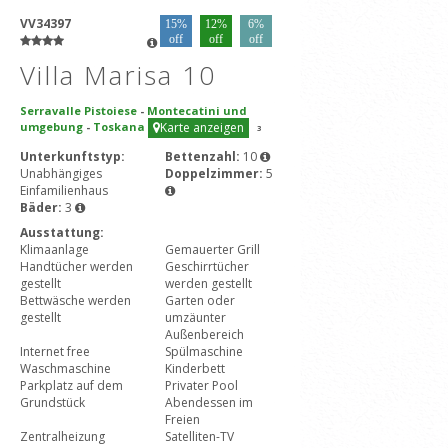
VV34397
15%
12%
6%
off
off
off
Villa Marisa 10
Serravalle Pistoiese
-
Montecatini und
umgebung
-
Toskana
Karte anzeigen
3
Unterkunftstyp:
Bettenzahl:
10
Unabhängiges
Doppelzimmer:
5
Einfamilienhaus
Bäder:
3
Ausstattung:
Klimaanlage
Gemauerter Grill
Handtücher werden
Geschirrtücher
gestellt
werden gestellt
Bettwäsche werden
Garten oder
gestellt
umzäunter
Außenbereich
Internet free
Spülmaschine
Waschmaschine
Kinderbett
Parkplatz auf dem
Privater Pool
Grundstück
Abendessen im
Freien
Zentralheizung
Satelliten-TV