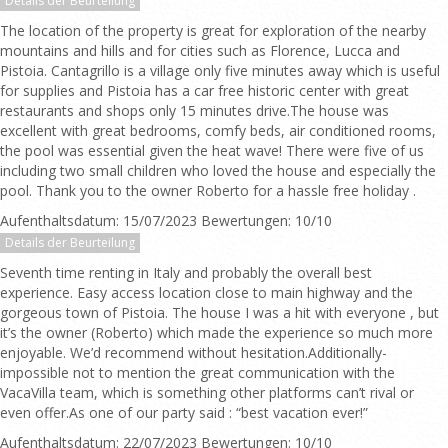
Details der Beurteilung
The location of the property is great for exploration of the nearby
mountains and hills and for cities such as Florence, Lucca and
Pistoia. Cantagrillo is a village only five minutes away which is useful
for supplies and Pistoia has a car free historic center with great
restaurants and shops only 15 minutes drive.The house was
excellent with great bedrooms, comfy beds, air conditioned rooms,
the pool was essential given the heat wave! There were five of us
including two small children who loved the house and especially the
pool. Thank you to the owner Roberto for a hassle free holiday .
Aufenthaltsdatum: 15/07/2023 Bewertungen: 10/10
Details der Beurteilung
Seventh time renting in Italy and probably the overall best
experience. Easy access location close to main highway and the
gorgeous town of Pistoia. The house I was a hit with everyone , but
it’s the owner (Roberto) which made the experience so much more
enjoyable. We’d recommend without hesitation.Additionally-
impossible not to mention the great communication with the
VacaVilla team, which is something other platforms can’t rival or
even offer.As one of our party said : “best vacation ever!”
Aufenthaltsdatum: 22/07/2023 Bewertungen: 10/10