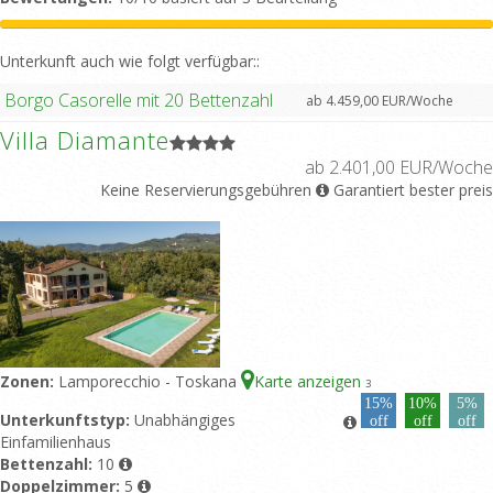
Unterkunft auch wie folgt verfügbar::
Borgo Casorelle mit 20 Bettenzahl
ab 4.459,00 EUR/Woche
Villa Diamante
ab 2.401,00 EUR/Woche
Keine Reservierungsgebühren
Garantiert bester preis
Zonen:
Lamporecchio - Toskana
Karte anzeigen
3
15%
10%
5%
Unterkunftstyp:
Unabhängiges
off
off
off
Einfamilienhaus
Bettenzahl:
10
Doppelzimmer:
5