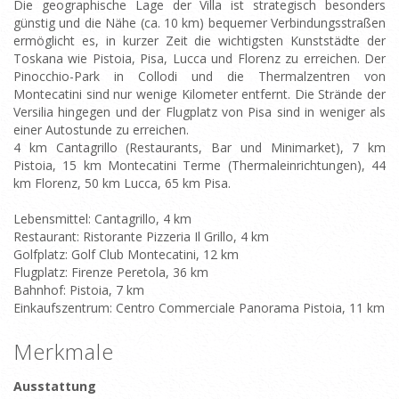
Die geographische Lage der Villa ist strategisch besonders
günstig und die Nähe (ca. 10 km) bequemer Verbindungsstraßen
ermöglicht es, in kurzer Zeit die wichtigsten Kunststädte der
Toskana wie Pistoia, Pisa, Lucca und Florenz zu erreichen. Der
Pinocchio-Park in Collodi und die Thermalzentren von
Montecatini sind nur wenige Kilometer entfernt. Die Strände der
Versilia hingegen und der Flugplatz von Pisa sind in weniger als
einer Autostunde zu erreichen.
4 km Cantagrillo (Restaurants, Bar und Minimarket), 7 km
Pistoia, 15 km Montecatini Terme (Thermaleinrichtungen), 44
km Florenz, 50 km Lucca, 65 km Pisa.
Lebensmittel: Cantagrillo, 4 km
Restaurant: Ristorante Pizzeria Il Grillo, 4 km
Golfplatz: Golf Club Montecatini, 12 km
Flugplatz: Firenze Peretola, 36 km
Bahnhof: Pistoia, 7 km
Einkaufszentrum: Centro Commerciale Panorama Pistoia, 11 km
Merkmale
Ausstattung