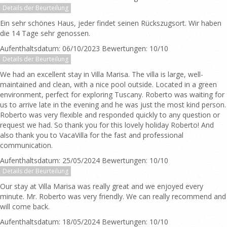
Details der Beurteilung
Ein sehr schönes Haus, jeder findet seinen Rückszugsort. Wir haben
die 14 Tage sehr genossen.
Aufenthaltsdatum: 06/10/2023 Bewertungen: 10/10
Details der Beurteilung
We had an excellent stay in Villa Marisa. The villa is large, well-
maintained and clean, with a nice pool outside. Located in a green
environment, perfect for exploring Tuscany. Roberto was waiting for
us to arrive late in the evening and he was just the most kind person.
Roberto was very flexible and responded quickly to any question or
request we had. So thank you for this lovely holiday Roberto! And
also thank you to VacaVilla for the fast and professional
communication.
Aufenthaltsdatum: 25/05/2024 Bewertungen: 10/10
Details der Beurteilung
Our stay at Villa Marisa was really great and we enjoyed every
minute. Mr. Roberto was very friendly. We can really recommend and
will come back.
Aufenthaltsdatum: 18/05/2024 Bewertungen: 10/10