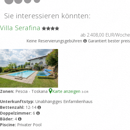
Sie interessieren könnten:
Villa Serafina
ab 2.408,00 EUR/Woche
Keine Reservierungsgebühren
Garantiert bester preis
Zonen:
Pescia - Toskana
Karte anzeigen
3
-OR
Unterkunftstyp:
Unabhängiges Einfamilienhaus
Bettenzahl:
12-14
Doppelzimmer:
6
Bäder:
4
Piscine:
Privater Pool