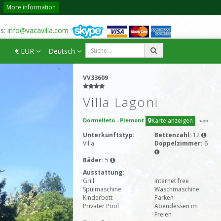
More information
us:
info@vacavilla.com
€ EUR
Deutsch
VV33609
Villa Lagoni
Dormelleto
-
Piemont
Karte anzeigen
7
-OR
Unterkunftstyp:
Bettenzahl:
12
Villa
Doppelzimmer:
6
Bäder:
5
Ausstattung:
Grill
Internet free
Spülmaschine
Waschmaschine
Kinderbett
Parken
Privater Pool
Abendessen im
Freien