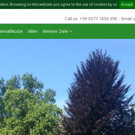
okies. Browsing on this website you agree to the use of cookies by us
Accept
Call us: +39 0577 1656 690 - Email 
Amalfiküste
Villen
Weitere Ziele