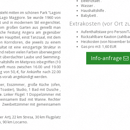
Elektrizitaet .
Wasser .
Haushaltshilfe .
 steht mitten im schönen Park "Lagoni
Babybett .
 Lago Maggiore. Sie wurde 1960 von
t und in modernem Stil eingerichtet.
Extrakosten (vor Ort 
om großen Garten aus genießt man
Aufenthaltstaxe pro Person/T
rliche Festung Angera am gegenüber
Rückzahlbare Kaution (zahlbar
en Hauptteil, einst Tanzsaal, mit dem
Heizkosten (von November bis 
n Korridoren, die jeweils zu einem
Gas pro m3
: 1,60 EUR
at ist eine einzigartige Struktur in
g und neben vielen Farben überwiegend
 mit überdachter Laube und Swimming-
Info-anfrage
ltshilfe im Mietpreis inbegriffen (10
unft muss zwischen 16.00 und 19.00
g von 50,-€, für Ankünfte nach 22.00
uss vorab angekündigt werden.
, Esszimmer, große Küche (ofen,
 Toaster), Studio, 1 Bad mit Dusche ,
e. Linker Flügel: 1 Doppelzimmer mit
meinsamem Bad mit Wanne. Rechter
d 1 Zweibettzimmer mit gemeinsamem
r Art), 22 km Stresa, 30 km Flugplatz
, 90 km Locarno.