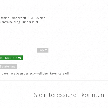
schine
Kinderbett
DVD-Spieler
Zentralheizung
Kinderstuhl
Top
das Haus ein
 Beurteilung
nd we have been perfectly well been taken care of!
Sie interessieren könnten: