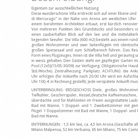
Eigentum zur ausschließlichen Nutzung
Diese wunderschöne Villa erstreckt sich auf einer Ebene und
di Mercurago" in der Nähe von Arona am westlichen Ufer
einem berühmten Architekten erbaut, erst kürzlich renovier
Von mehreren Punkten des Grundstücks und besonders v
einen zauberhaften Blick auf den See und die mittelalte
liegenden Seeufer. Die Villa (600 m2) besteht aus einem rund
großen Wohnzimmer und zwei Seitenflügeln mit identische
großen Speisesaal und zum Schlafbereich führen. Das Result
Form eines Flugzeuges. Innen ist die Villa hell und geräumi
in weiss gehalten. Den Gästen steht ein gepflegter Garten
Pool (12x5)(15/05-30/09) zur Verfügung. Obligatorische Hausha
Std./Woche). Zentralheizung. Parkplatz. ACHTUNG: die Ank
Uhr erfolgen (für Ankünfte nach 20.00 Uhr wird ein Aufschla
Uhr 100,-€ in Rechnung gestellt). Jede verspätete Ankunft m
UNTERBRINGUNG: ERDGESCHOSS Diele, großes Wohnzimmer
Tiefkühler, Geschirrspüler, Kessel,deutsche Kaffeemaschine,
überdachte und für Mahlzeiten im Freien ausgestattete Laub
Bad mit Wanne, 1 Doppel- und 1 Zweibettzimmer mit ge
Flügel: 1 Doppelzimmer mit Bad mit Wanne, 1 Doppel- un
Bad mit Wanne.
ENTFERNUNGEN: : 1,5 km See, ca. 4,5 km Arona (Geschäfte alle
Milano Malpensa, 52 km Verbania, 65 km Milano, 75 km Como