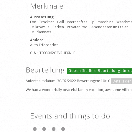
Merkmale
Ausstattung
Fön
Trockner
Grill
Internet free
Spülmaschine
Waschma
Mikrowelle
Parken
Privater Pool
Abendessen im Freien
Mückennetz
Andere
Auto Erforderlich
CIN:
IT003062C2VRUFXNLE
Beurteilung
Geben Sie Ihre Beurteilung für 
Aufenthaltsdatum: 30/07/2022 Bewertungen: 10/10
Details der
We had a wonderfully peaceful family vacation, awesome Villa a
Events and things to do: