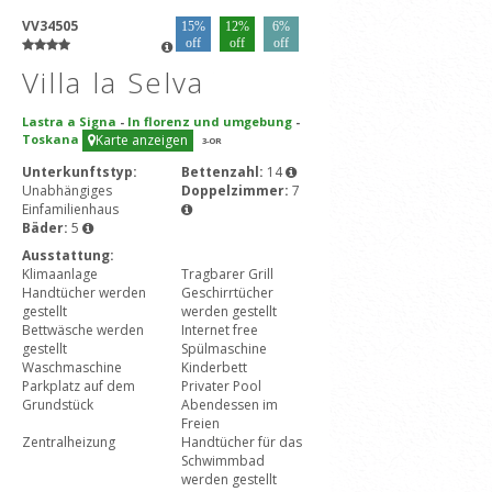
VV34505
15%
12%
6%
off
off
off
Villa la Selva
Lastra a Signa
-
In florenz und umgebung
-
Toskana
Karte anzeigen
3
-OR
Unterkunftstyp:
Bettenzahl:
14
Unabhängiges
Doppelzimmer:
7
Einfamilienhaus
Bäder:
5
Ausstattung:
Klimaanlage
Tragbarer Grill
Handtücher werden
Geschirrtücher
gestellt
werden gestellt
Bettwäsche werden
Internet free
gestellt
Spülmaschine
Waschmaschine
Kinderbett
Parkplatz auf dem
Privater Pool
Grundstück
Abendessen im
Freien
Zentralheizung
Handtücher für das
Schwimmbad
werden gestellt