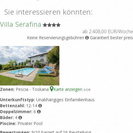
Sie interessieren könnten:
Villa Serafina
ab 2.408,00 EUR/Woche
Keine Reservierungsgebühren
Garantiert bester preis
Zonen:
Pescia - Toskana
Karte anzeigen
3
-OR
Unterkunftstyp:
Unabhängiges Einfamilienhaus
Bettenzahl:
12-14
Doppelzimmer:
6
Bäder:
4
Piscine:
Privater Pool
Bewertungen:
9/10 basiert auf 16 Beurteilung