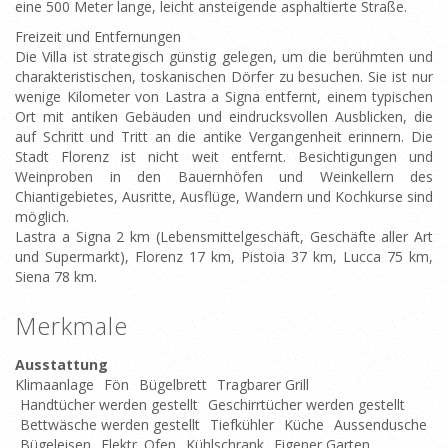
eine 500 Meter lange, leicht ansteigende asphaltierte Straße.
Freizeit und Entfernungen
Die Villa ist strategisch günstig gelegen, um die berühmten und
charakteristischen, toskanischen Dörfer zu besuchen. Sie ist nur
wenige Kilometer von Lastra a Signa entfernt, einem typischen
Ort mit antiken Gebäuden und eindrucksvollen Ausblicken, die
auf Schritt und Tritt an die antike Vergangenheit erinnern. Die
Stadt Florenz ist nicht weit entfernt. Besichtigungen und
Weinproben in den Bauernhöfen und Weinkellern des
Chiantigebietes, Ausritte, Ausflüge, Wandern und Kochkurse sind
möglich.
Lastra a Signa 2 km (Lebensmittelgeschäft, Geschäfte aller Art
und Supermarkt), Florenz 17 km, Pistoia 37 km, Lucca 75 km,
Siena 78 km.
Merkmale
Ausstattung
Klimaanlage
Fön
Bügelbrett
Tragbarer Grill
Handtücher werden gestellt
Geschirrtücher werden gestellt
Bettwäsche werden gestellt
Tiefkühler
Küche
Aussendusche
Bügeleisen
Elektr. Ofen
Kühlschrank
Eigener Garten