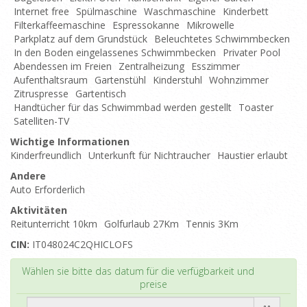
Internet free
Spülmaschine
Waschmaschine
Kinderbett
Filterkaffeemaschine
Espressokanne
Mikrowelle
Parkplatz auf dem Grundstück
Beleuchtetes Schwimmbecken
In den Boden eingelassenes Schwimmbecken
Privater Pool
Abendessen im Freien
Zentralheizung
Esszimmer
Aufenthaltsraum
Gartenstühl
Kinderstuhl
Wohnzimmer
Zitruspresse
Gartentisch
Handtücher für das Schwimmbad werden gestellt
Toaster
Satelliten-TV
Wichtige Informationen
Kinderfreundlich
Unterkunft für Nichtraucher
Haustier erlaubt
Andere
Auto Erforderlich
Aktivitäten
Reitunterricht 10km
Golfurlaub 27Km
Tennis 3Km
CIN:
IT048024C2QHICLOFS
Top
Wählen sie bitte das datum für die verfügbarkeit und
preise