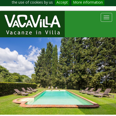
the use of cookies by us
Accept
More information
Toggl
navig