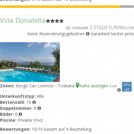
Villa Donatella
ab
3.374,00 EUR/Woche
3.752,00
Keine Reservierungsgebühren
Garantiert bester preis
10%
Zonen:
Borgo San Lorenzo - Toskana
Karte anzeigen
2
-OR
off
Unterkunftstyp:
Villa
Bettenzahl:
16
Doppelzimmer:
8
Bäder:
6
Piscine:
Privater Pool
Bewertungen:
10/10 basiert auf 4 Beurteilung