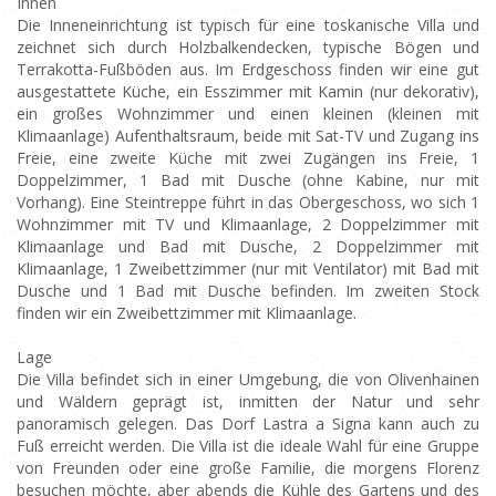
Innen
Die Inneneinrichtung ist typisch für eine toskanische Villa und
zeichnet sich durch Holzbalkendecken, typische Bögen und
Terrakotta-Fußböden aus. Im Erdgeschoss finden wir eine gut
ausgestattete Küche, ein Esszimmer mit Kamin (nur dekorativ),
ein großes Wohnzimmer und einen kleinen (kleinen mit
Klimaanlage) Aufenthaltsraum, beide mit Sat-TV und Zugang ins
Freie, eine zweite Küche mit zwei Zugängen ins Freie, 1
Doppelzimmer, 1 Bad mit Dusche (ohne Kabine, nur mit
Vorhang). Eine Steintreppe führt in das Obergeschoss, wo sich 1
Wohnzimmer mit TV und Klimaanlage, 2 Doppelzimmer mit
Klimaanlage und Bad mit Dusche, 2 Doppelzimmer mit
Klimaanlage, 1 Zweibettzimmer (nur mit Ventilator) mit Bad mit
Dusche und 1 Bad mit Dusche befinden. Im zweiten Stock
finden wir ein Zweibettzimmer mit Klimaanlage.
Lage
Die Villa befindet sich in einer Umgebung, die von Olivenhainen
und Wäldern geprägt ist, inmitten der Natur und sehr
panoramisch gelegen. Das Dorf Lastra a Signa kann auch zu
Fuß erreicht werden. Die Villa ist die ideale Wahl für eine Gruppe
von Freunden oder eine große Familie, die morgens Florenz
besuchen möchte, aber abends die Kühle des Gartens und des