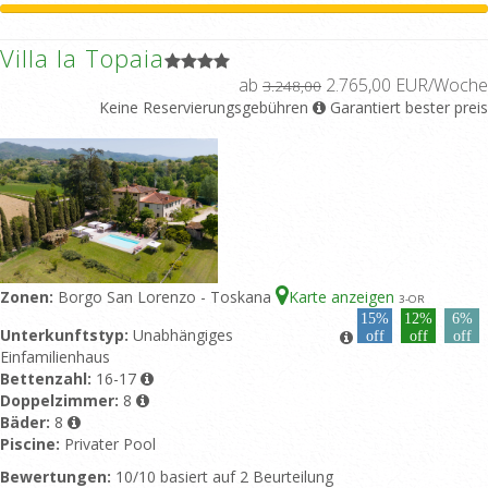
Villa la Topaia
ab
2.765,00 EUR/Woche
3.248,00
Keine Reservierungsgebühren
Garantiert bester preis
Zonen:
Borgo San Lorenzo - Toskana
Karte anzeigen
3
-OR
15%
12%
6%
Unterkunftstyp:
Unabhängiges
off
off
off
Einfamilienhaus
Bettenzahl:
16-17
Doppelzimmer:
8
Bäder:
8
Piscine:
Privater Pool
Bewertungen:
10/10 basiert auf 2 Beurteilung