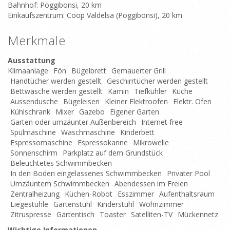
Bahnhof: Poggibonsi, 20 km
Einkaufszentrum: Coop Valdelsa (Poggibonsi), 20 km
Merkmale
Ausstattung
Klimaanlage
Fön
Bügelbrett
Gemauerter Grill
Handtücher werden gestellt
Geschirrtücher werden gestellt
Bettwäsche werden gestellt
Kamin
Tiefkühler
Küche
Aussendusche
Bügeleisen
Kleiner Elektroofen
Elektr. Ofen
Kühlschrank
Mixer
Gazebo
Eigener Garten
Garten oder umzäunter Außenbereich
Internet free
Spülmaschine
Waschmaschine
Kinderbett
Espressomaschine
Espressokanne
Mikrowelle
Sonnenschirm
Parkplatz auf dem Grundstück
Beleuchtetes Schwimmbecken
In den Boden eingelassenes Schwimmbecken
Privater Pool
Umzäuntem Schwimmbecken
Abendessen im Freien
Zentralheizung
Küchen-Robot
Esszimmer
Aufenthaltsraum
Liegestühle
Gartenstühl
Kinderstuhl
Wohnzimmer
Zitruspresse
Gartentisch
Toaster
Satelliten-TV
Mückennetz
Wichtige Informationen