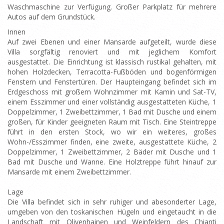
Waschmaschine zur Verfügung. Großer Parkplatz für mehrere
Autos auf dem Grundstück.
Innen
Auf zwei Ebenen und einer Mansarde aufgeteilt, wurde diese
Villa sorgfältig renoviert und mit jeglichem Komfort
ausgestattet. Die Einrichtung ist klassisch rustikal gehalten, mit
hohen Holzdecken, Terracotta-Fußböden und bogenförmigen
Fenstern und Fenstertüren. Der Haupteingang befindet sich im
Erdgeschoss mit großem Wohnzimmer mit Kamin und Sat-TV,
einem Esszimmer und einer vollständig ausgestatteten Küche, 1
Doppelzimmer, 1 Zweibettzimmer, 1 Bad mit Dusche und einem
großen, für Kinder geeigneten Raum mit Tisch. Eine Steintreppe
führt in den ersten Stock, wo wir ein weiteres, großes
Wohn-/Esszimmer finden, eine zweite, ausgestattete Küche, 2
Doppelzimmer, 1 Zweibettzimmer, 2 Bäder mit Dusche und 1
Bad mit Dusche und Wanne. Eine Holztreppe führt hinauf zur
Mansarde mit einem Zweibettzimmer.
Lage
Die Villa befindet sich in sehr ruhiger und abesonderter Lage,
umgeben von den toskanischen Hügeln und eingetaucht in die
Landschaft mit Olivenhainen und Weinfeldern des Chianti