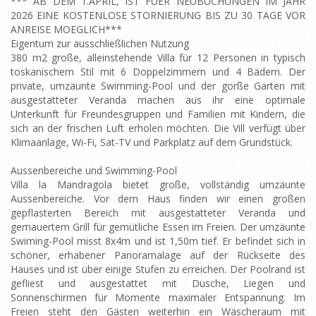
*** AB DEM 1.APRIL, IST FUER NEUBUCHUNGEN IM JAHR
2026 EINE KOSTENLOSE STORNIERUNG BIS ZU 30 TAGE VOR
ANREISE MOEGLICH***
Eigentum zur ausschließlichen Nutzung
380 m2 große, alleinstehende Villa für 12 Personen in typisch
toskanischem Stil mit 6 Doppelzimmern und 4 Bädern. Der
private, umzäunte Swimming-Pool und der gorße Garten mit
ausgestatteter Veranda machen aus ihr eine optimale
Unterkunft für Freundesgruppen und Familien mit Kindern, die
sich an der frischen Luft erholen möchten. Die Vill verfügt über
Klimaanlage, Wi-Fi, Sat-TV und Parkplatz auf dem Grundstück.
Aussenbereiche und Swimming-Pool
Villa la Mandragola bietet große, vollständig umzäunte
Aussenbereiche. Vor dem Haus finden wir einen großen
gepflasterten Bereich mit ausgestatteter Veranda und
gemauertem Grill für gemütliche Essen im Freien. Der umzäunte
Swiming-Pool misst 8x4m und ist 1,50m tief. Er befindet sich in
schöner, erhabener Panoramalage auf der Rückseite des
Hauses und ist über einige Stufen zu erreichen. Der Poolrand ist
gefliest und ausgestattet mit Dusche, Liegen und
Sonnenschirmen für Momente maximaler Entspannung. Im
Freien steht den Gästen weiterhin ein Wäscheraum mit