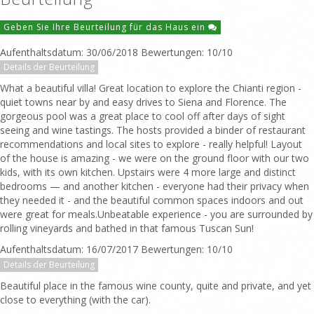
Geben Sie Ihre Beurteilung für das Haus ein
Aufenthaltsdatum: 30/06/2018 Bewertungen: 10/10
Details der Beurteilung
What a beautiful villa! Great location to explore the Chianti region -
quiet towns near by and easy drives to Siena and Florence. The
gorgeous pool was a great place to cool off after days of sight
seeing and wine tastings. The hosts provided a binder of restaurant
recommendations and local sites to explore - really helpful! Layout
of the house is amazing - we were on the ground floor with our two
kids, with its own kitchen. Upstairs were 4 more large and distinct
bedrooms — and another kitchen - everyone had their privacy when
they needed it - and the beautiful common spaces indoors and out
were great for meals.Unbeatable experience - you are surrounded by
rolling vineyards and bathed in that famous Tuscan Sun!
Aufenthaltsdatum: 16/07/2017 Bewertungen: 10/10
Details der Beurteilung
Beautiful place in the famous wine county, quite and private, and yet
close to everything (with the car).