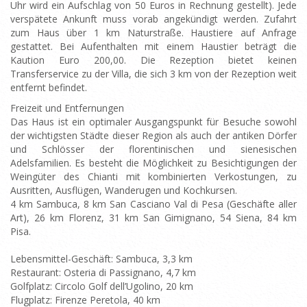
Uhr wird ein Aufschlag von 50 Euros in Rechnung gestellt). Jede
verspätete Ankunft muss vorab angekündigt werden. Zufahrt
zum Haus über 1 km Naturstraße. Haustiere auf Anfrage
gestattet. Bei Aufenthalten mit einem Haustier beträgt die
Kaution Euro 200,00. Die Rezeption bietet keinen
Transferservice zu der Villa, die sich 3 km von der Rezeption weit
entfernt befindet.
Freizeit und Entfernungen
Das Haus ist ein optimaler Ausgangspunkt für Besuche sowohl
der wichtigsten Städte dieser Region als auch der antiken Dörfer
und Schlösser der florentinischen und sienesischen
Adelsfamilien. Es besteht die Möglichkeit zu Besichtigungen der
Weingüter des Chianti mit kombinierten Verkostungen, zu
Ausritten, Ausflügen, Wanderugen und Kochkursen.
4 km Sambuca, 8 km San Casciano Val di Pesa (Geschäfte aller
Art), 26 km Florenz, 31 km San Gimignano, 54 Siena, 84 km
Pisa.
Lebensmittel-Geschäft: Sambuca, 3,3 km
Restaurant: Osteria di Passignano, 4,7 km
Golfplatz: Circolo Golf dell’Ugolino, 20 km
Flugplatz: Firenze Peretola, 40 km