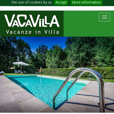
the use of cookies by us
Accept
More information
Toggl
navig