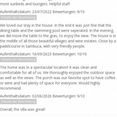
more sunbeds and loungers. Helpful staff.
Aufenthaltsdatum: 23/07/2022 Bewertungen: 9/10
Details der Beurteilung
We loved our stay in the house. In the end it was just fine that the
dining table and the swimming pool were seperated. In the evening,
we did move the table to the gras, to enjoy the view. The house is in
the middle of all those beautiful villages and wine estates. Close by a
padelcourse in Sambuca, with very friendly people.
Aufenthaltsdatum: 16/09/2023 Bewertungen: 10/10
Details der Beurteilung
The home was in a spectacular location! It was clean and
comfortable for all of us. We thoroughly enjoyed the outdoor space
as well as the views. The porch was our favorite spot to have coffee
or wine and had plenty of space for everyone. Would highly
recommend.
Aufenthaltsdatum: 02/06/2026 Bewertungen: 9/10
Details der Beurteilung
Overall, the villa was great!