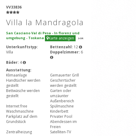
VV33836
Villa la Mandragola
San Casciano Val di Pesa
-
In florenz und
umgebung
-
Toskana
Karte anzeigen
3
-OR
Unterkunftstyp:
Bettenzahl:
12
Villa
Doppelzimmer:
6
Bäder:
4
Ausstattung:
Klimaanlage
Gemauerter Grill
Handtücher werden
Geschirrtücher
gestellt
werden gestellt
Bettwäsche werden
Garten oder
gestellt
umzäunter
Außenbereich
Internet free
Spülmaschine
Waschmaschine
Kinderbett
Parkplatz auf dem
Privater Pool
Grundstück
Abendessen im
Freien
Zentralheizung
Satelliten-TV