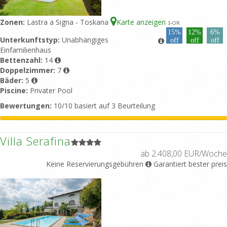
Zonen:
Lastra a Signa - Toskana
Karte anzeigen
3
-OR
15%
12%
6%
Unterkunftstyp:
Unabhängiges
off
off
off
Einfamilienhaus
Bettenzahl:
14
Doppelzimmer:
7
Bäder:
5
Piscine:
Privater Pool
Bewertungen:
10/10 basiert auf 3 Beurteilung
Villa Serafina
ab 2.408,00 EUR/Woche
Keine Reservierungsgebühren
Garantiert bester preis