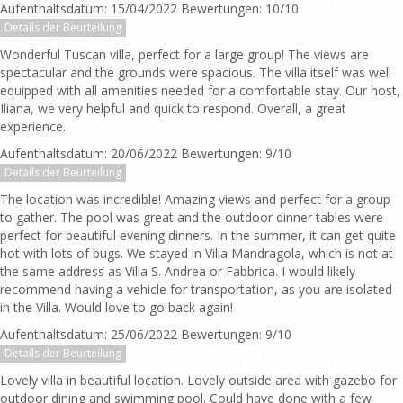
Aufenthaltsdatum: 15/04/2022 Bewertungen: 10/10
Details der Beurteilung
Wonderful Tuscan villa, perfect for a large group! The views are
spectacular and the grounds were spacious. The villa itself was well
equipped with all amenities needed for a comfortable stay. Our host,
Iliana, we very helpful and quick to respond. Overall, a great
experience.
Aufenthaltsdatum: 20/06/2022 Bewertungen: 9/10
Details der Beurteilung
The location was incredible! Amazing views and perfect for a group
to gather. The pool was great and the outdoor dinner tables were
perfect for beautiful evening dinners. In the summer, it can get quite
hot with lots of bugs. We stayed in Villa Mandragola, which is not at
the same address as Villa S. Andrea or Fabbrica. I would likely
recommend having a vehicle for transportation, as you are isolated
in the Villa. Would love to go back again!
Aufenthaltsdatum: 25/06/2022 Bewertungen: 9/10
Details der Beurteilung
Lovely villa in beautiful location. Lovely outside area with gazebo for
outdoor dining and swimming pool. Could have done with a few