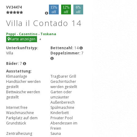
VV34474
15%
12%
6%
off
off
off
Villa il Contado 14
Poppi
-
Casentino
-
Toskana
Karte anzeigen
4
Unterkunftstyp:
Bettenzahl:
14
Villa
Doppelzimmer:
7
Bäder:
7
Ausstattung:
Klimaanlage
Tragbarer Grill
Handtücher werden
Geschirrtücher
gestellt
werden gestellt
Bettwäsche werden
Garten oder
gestellt
umzäunter
Außenbereich
Internet free
Spülmaschine
Waschmaschine
Kinderbett
Parkplatz auf dem
Privater Pool
Grundstück
Abendessen im
Freien
Zentralheizung
Sauna