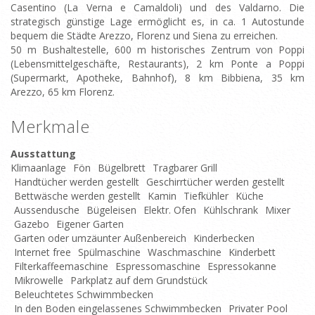
Casentino (La Verna e Camaldoli) und des Valdarno. Die
strategisch günstige Lage ermöglicht es, in ca. 1 Autostunde
bequem die Städte Arezzo, Florenz und Siena zu erreichen.
50 m Bushaltestelle, 600 m historisches Zentrum von Poppi
(Lebensmittelgeschäfte, Restaurants), 2 km Ponte a Poppi
(Supermarkt, Apotheke, Bahnhof), 8 km Bibbiena, 35 km
Arezzo, 65 km Florenz.
Merkmale
Ausstattung
Klimaanlage
Fön
Bügelbrett
Tragbarer Grill
Handtücher werden gestellt
Geschirrtücher werden gestellt
Bettwäsche werden gestellt
Kamin
Tiefkühler
Küche
Aussendusche
Bügeleisen
Elektr. Ofen
Kühlschrank
Mixer
Gazebo
Eigener Garten
Garten oder umzäunter Außenbereich
Kinderbecken
Internet free
Spülmaschine
Waschmaschine
Kinderbett
Filterkaffeemaschine
Espressomaschine
Espressokanne
Mikrowelle
Parkplatz auf dem Grundstück
Beleuchtetes Schwimmbecken
In den Boden eingelassenes Schwimmbecken
Privater Pool