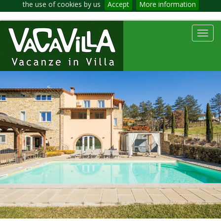
the use of cookies by us
Accept
More information
Toggl
navig