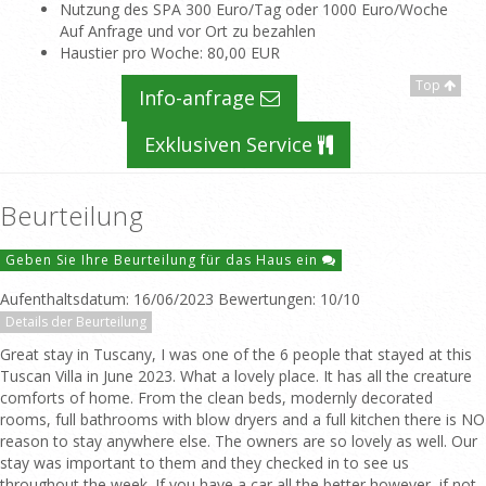
Nutzung des SPA 300 Euro/Tag oder 1000 Euro/Woche
Auf Anfrage und vor Ort zu bezahlen
Haustier pro Woche
: 80,00 EUR
Top
Info-anfrage
Exklusiven Service
Beurteilung
Geben Sie Ihre Beurteilung für das Haus ein
Aufenthaltsdatum: 16/06/2023 Bewertungen: 10/10
Details der Beurteilung
Great stay in Tuscany, I was one of the 6 people that stayed at this
Tuscan Villa in June 2023. What a lovely place. It has all the creature
comforts of home. From the clean beds, modernly decorated
rooms, full bathrooms with blow dryers and a full kitchen there is NO
reason to stay anywhere else. The owners are so lovely as well. Our
stay was important to them and they checked in to see us
throughout the week. If you have a car all the better however, if not