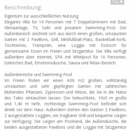
Top
Beschreibung:
Eigentum zur ausschließlichen Nutzung
Elegante Villa für 14 Personen mit 7 Doppelzimmern mit Bad,
Klimaanlage, TV, Safe und privatem Swimming-Pool. Der
Außenbereich zeichnet sich aus durch einen großen, umzäunten
Garten mit 2 Pavillons, Grill, Minifußball-Platz, Basketball-Korb,
Tischtennis, Trampolin, eine Loggia mit Esstisch für
gemeinsame Essen im Freien und Sitzgarnitur. Die Villa verfügt
außerdem über Internet, SPA mit Whirlpool für 10 Personen,
türkisches Bad, Emotionsdusche, Sauna und Relax-Bereich.
Außenbereiche und Swimming-Pool
Im Freien finden wir einen 4.00 m2 großen, vollständig
umzäunten und sehr gepflegten Garten mit zahlreichen
blühenden Pflanzen, Zypressen und Wiese, die Sie in die Natur
des Tales eintauchen lassen. Der beleuchtete, 10x5 m große
und 1,40 m tiefe, rechteckige Swimming-Pool befindet sich
direkt vor dem Haus. Außerdem stehen den Gästen 2 Pavillons,
2 ausgestattete Loggien, ein tragbarer Grill und bequeme Liegen
zur Verfügung. Die Liegen am Poolrand, die Außendusche, die
beiden ausgestatteten Pavillons und die Loggia mit Sitzgarnitur