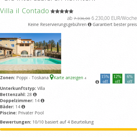
Villa il Contado
ab
6.230,00 EUR/Woche
7.336,00
Keine Reservierungsgebühren
Garantiert bester preis
15%
12%
6%
Zonen:
Poppi - Toskana
Karte anzeigen
4
off
off
off
Unterkunftstyp:
Villa
Bettenzahl:
28
Doppelzimmer:
14
Bäder:
14
Piscine:
Privater Pool
Bewertungen:
10/10 basiert auf 4 Beurteilung