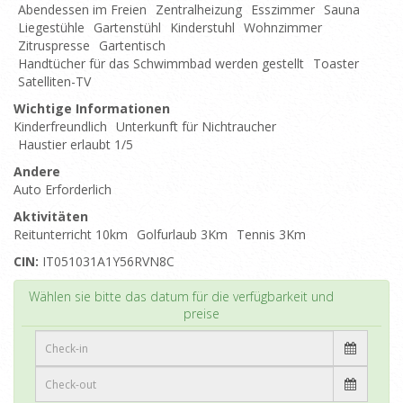
Abendessen im Freien
Zentralheizung
Esszimmer
Sauna
Liegestühle
Gartenstühl
Kinderstuhl
Wohnzimmer
Zitruspresse
Gartentisch
Handtücher für das Schwimmbad werden gestellt
Toaster
Satelliten-TV
Wichtige Informationen
Kinderfreundlich
Unterkunft für Nichtraucher
Haustier erlaubt 1/5
Andere
Auto Erforderlich
Aktivitäten
Reitunterricht 10km
Golfurlaub 3Km
Tennis 3Km
CIN:
IT051031A1Y56RVN8C
Top
Wählen sie bitte das datum für die verfügbarkeit und
preise