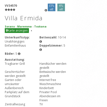
VV34570
15%
6%
off
off
Villa Ermida
Sorano
-
Maremma
-
Toskana
Karte anzeigen
4
Unterkunftstyp:
Bettenzahl:
10-14
Unabhängiges
Einfamilienhaus
Doppelzimmer:
5
Bäder:
5
Ausstattung:
Tragbarer Grill
Handtücher werden
gestellt
Geschirrtücher
Bettwäsche werden
werden gestellt
gestellt
Garten oder
Internet free
umzäunter
Waschmaschine
Außenbereich
Kinderbett
Parkplatz auf dem
Privater Pool
Grundstück
Abendessen im
Freien
Zentralheizung
TV