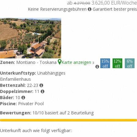
ab
3.626,00 EUR/Woche
4.270,00
Keine Reservierungsgebühren
Garantiert bester preis
15%
12%
6%
Zonen:
Montiano - Toskana
Karte anzeigen
3
off
off
off
Unterkunftstyp:
Unabhängiges
Einfamilienhaus
Bettenzahl:
22-23
Doppelzimmer:
11
Bäder:
10
Piscine:
Privater Pool
Bewertungen:
10/10 basiert auf 2 Beurteilung
Unterkunft auch wie folgt verfügbar::