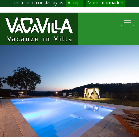
the use of cookies by us
Accept
More information
Toggl
navig