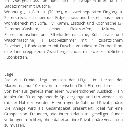
Im Obergeschoss befinden sich 2 Doppelzimmer und 1
Badezimmer mit Dusche.
Wohnung „La Carraia“ (70 m²), mit zwei separaten Eingängen.
Sie erstreckt sich über das Erdgeschoss und besteht aus einem
Wohnbereich mit Sofa, TV, Kamin, Esstisch und Kochnische (3-
Flammen-Gasherd, kleiner Elektroofen, Mikrowelle,
Espressomaschine und Filterkaffeemaschine, Kühlschrank und
Waschmaschine), 1 Doppelzimmer mit 1 zusätzlichem
Einzelbett, 1 Badezimmer mit Dusche. Von diesem Zimmer führt
eine Innentreppe zum Zwischengeschoss mit zwei zusätzlichen
Futonbetten.
Lage
Die Villa Ermida liegt inmitten der Hügel, im Herzen der
Maremma, nur 10 km vom malerischen Dorf Elmo entfernt.
Von hier aus genießt man einen wunderschönen Ausblick – ein
idealer Ort für entspannende Spaziergänge und um wieder eins
mit der Natur zu werden. Hervorragende Ruhe und Privatsphäre.
Die Anlage wird als Gesamtpaket präsentiert, ideal für eine
Gruppe von Freunden, die ihren Urlaub in geselliger Runde
verbringen möchten, ohne dabei auf ihre Privatsphäre verzichten
zu müssen.