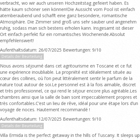
verbracht, wo wir auch unseren Hochzeitstag gefeiert haben. Es
hätte kaum schöner sein können!Die Aussicht vom Pool ist einfach
atemberaubend und schafft eine ganz besondere, romantische
Atmosphäre. Die Zimmer sind groß uns sehr sauber und angenehm
ruhig, sodass man sich bestens erholen kann. Insgesamt ist dieser
Ort einfach perfekt für ein romantisches Wochenende.Absolut
empfehlenswert!
Aufenthaltsdatum: 26/07/2025 Bewertungen: 9/10
Details der Beurteilung
Nous avons séjourné dans cet agritourisme en Toscane et ce fut
une expérience inoubliable. La propriété est idéalement située au
cœur des collines, où l’on peut littéralement sentir le parfum de la
nature tout autour de soi.Le personnel est à la fois aimable, discret
et très professionnel, ce qui rend le séjour encore plus agréable.Les
chambres ainsi que la salle de bain sont impeccablement propres et
très confortables.C’est un lieu de rêve, idéal pour une étape lors d’un
voyage de noces. Hautement recommandé !
Aufenthaltsdatum: 12/07/2025 Bewertungen: 9/10
Details der Beurteilung
Villa Ermida is the perfect getaway in the hills of Tuscany. It sleeps up