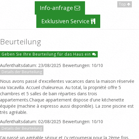
Top
Info-anfrage
Exklusiven Service
Beurteilung
Geben Sie Ihre Beurteilung für das Haus ein
Aufenthaltsdatum: 23/08/2025 Bewertungen: 10/10
Details der Beurteilung
Nous avons passé d'excellentes vacances dans la maison réservée
via Vacavilla. Accueil chaleureux. Au total, la propriété offre 5
chambres et 5 salles de bain réparties dans trois
appartements.Chaque appartement dispose d'une kitchenette
équipée (machine à expresso aussi disponible). La zone piscine est
très agréable.
Aufenthaltsdatum: 02/08/2025 Bewertungen: 10/10
Details der Beurteilung
J'ai passé un agréable séjour et j'y retournerai pour la 2ème fois.