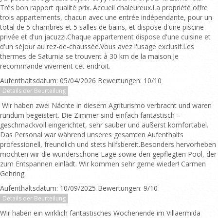
Très bon rapport qualité prix. Accueil chaleureux.La propriété offre
trois appartements, chacun avec une entrée indépendante, pour un
total de 5 chambres et 5 salles de bains, et dispose d'une piscine
privée et d'un jacuzzi.Chaque appartement dispose d'une cuisine et
d'un séjour au rez-de-chaussée.Vous avez l'usage exclusif.Les
thermes de Saturnia se trouvent à 30 km de la maison.Je
recommande vivement cet endroit.
Aufenthaltsdatum: 05/04/2026 Bewertungen: 10/10
Details der Beurteilung
Wir haben zwei Nächte in diesem Agriturismo verbracht und waren
rundum begeistert. Die Zimmer sind einfach fantastisch –
geschmackvoll eingerichtet, sehr sauber und äußerst komfortabel.
Das Personal war während unseres gesamten Aufenthalts
professionell, freundlich und stets hilfsbereit.Besonders hervorheben
möchten wir die wunderschöne Lage sowie den gepflegten Pool, der
zum Entspannen einlädt. Wir kommen sehr gerne wieder! Carmen
Gehring
Aufenthaltsdatum: 10/09/2025 Bewertungen: 9/10
Details der Beurteilung
Wir haben ein wirklich fantastisches Wochenende im Villaermida