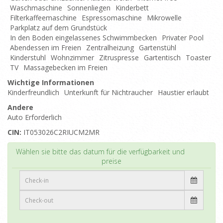
Waschmaschine
Sonnenliegen
Kinderbett
Filterkaffeemaschine
Espressomaschine
Mikrowelle
Parkplatz auf dem Grundstück
In den Boden eingelassenes Schwimmbecken
Privater Pool
Abendessen im Freien
Zentralheizung
Gartenstühl
Kinderstuhl
Wohnzimmer
Zitruspresse
Gartentisch
Toaster
TV
Massagebecken im Freien
Wichtige Informationen
Kinderfreundlich
Unterkunft für Nichtraucher
Haustier erlaubt
Andere
Auto Erforderlich
CIN:
IT053026C2RIUCM2MR
Top
Wählen sie bitte das datum für die verfügbarkeit und
preise