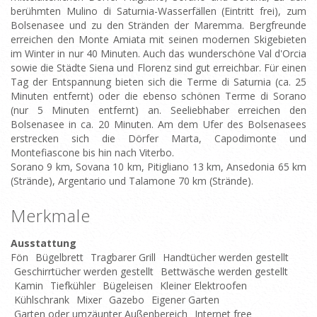
berühmten Mulino di Saturnia-Wasserfällen (Eintritt frei), zum
Bolsenasee und zu den Stränden der Maremma. Bergfreunde
erreichen den Monte Amiata mit seinen modernen Skigebieten
im Winter in nur 40 Minuten. Auch das wunderschöne Val d'Orcia
sowie die Städte Siena und Florenz sind gut erreichbar. Für einen
Tag der Entspannung bieten sich die Terme di Saturnia (ca. 25
Minuten entfernt) oder die ebenso schönen Terme di Sorano
(nur 5 Minuten entfernt) an. Seeliebhaber erreichen den
Bolsenasee in ca. 20 Minuten. Am dem Ufer des Bolsenasees
erstrecken sich die Dörfer Marta, Capodimonte und
Montefiascone bis hin nach Viterbo.
Sorano 9 km, Sovana 10 km, Pitigliano 13 km, Ansedonia 65 km
(Strände), Argentario und Talamone 70 km (Strände).
Merkmale
Ausstattung
Fön
Bügelbrett
Tragbarer Grill
Handtücher werden gestellt
Geschirrtücher werden gestellt
Bettwäsche werden gestellt
Kamin
Tiefkühler
Bügeleisen
Kleiner Elektroofen
Kühlschrank
Mixer
Gazebo
Eigener Garten
Garten oder umzäunter Außenbereich
Internet free