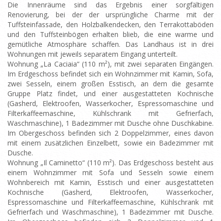
Die Innenräume sind das Ergebnis einer sorgfältigen
Renovierung, bei der der ursprüngliche Charme mit der
Tuffsteinfassade, den Holzbalkendecken, den Terrakottaböden
und den Tuffsteinbögen erhalten blieb, die eine warme und
gemütliche Atmosphäre schaffen. Das Landhaus ist in drei
Wohnungen mit jeweils separatem Eingang unterteilt.
Wohnung „La Caciaia“ (110 m²), mit zwei separaten Eingängen.
Im Erdgeschoss befindet sich ein Wohnzimmer mit Kamin, Sofa,
zwei Sesseln, einem großen Esstisch, an dem die gesamte
Gruppe Platz findet, und einer ausgestatteten Kochnische
(Gasherd, Elektroofen, Wasserkocher, Espressomaschine und
Filterkaffeemaschine, Kühlschrank mit Gefrierfach,
Waschmaschine), 1 Badezimmer mit Dusche ohne Duschkabine.
Im Obergeschoss befinden sich 2 Doppelzimmer, eines davon
mit einem zusätzlichen Einzelbett, sowie ein Badezimmer mit
Dusche.
Wohnung „Il Caminetto“ (110 m²). Das Erdgeschoss besteht aus
einem Wohnzimmer mit Sofa und Sesseln sowie einem
Wohnbereich mit Kamin, Esstisch und einer ausgestatteten
Kochnische (Gasherd, Elektroofen, Wasserkocher,
Espressomaschine und Filterkaffeemaschine, Kühlschrank mit
Gefrierfach und Waschmaschine), 1 Badezimmer mit Dusche.