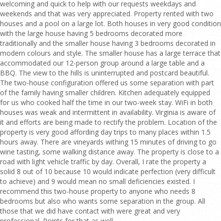
welcoming and quick to help with our requests weekdays and
weekends and that was very appreciated. Property rented with two
houses and a pool on a large lot. Both houses in very good condition
with the large house having 5 bedrooms decorated more
traditionally and the smaller house having 3 bedrooms decorated in
modern colours and style. The smaller house has a large terrace that
accommodated our 12-person group around a large table and a
BBQ. The view to the hills is uninterrupted and postcard beautiful.
The two-house configuration offered us some separation with part
of the family having smaller children. Kitchen adequately equipped
for us who cooked half the time in our two-week stay. WiFi in both
houses was weak and intermittent in availability. Virginia is aware of
it and efforts are being made to rectify the problem. Location of the
property is very good affording day trips to many places within 1.5
hours away. There are vineyards withing 15 minutes of driving to go
wine tasting, some walking distance away. The property is close to a
road with light vehicle traffic by day. Overall, I rate the property a
solid 8 out of 10 because 10 would indicate perfection (very difficult
to achieve) and 9 would mean no small deficiencies existed. I
recommend this two-house property to anyone who needs 8
bedrooms but also who wants some separation in the group. All
those that we did have contact with were great and very
professional. Points for that as well.