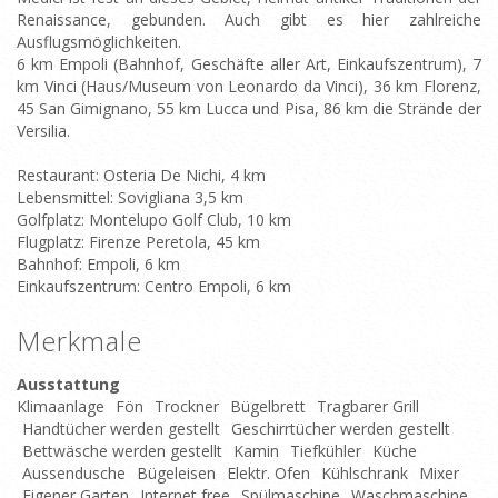
Renaissance, gebunden. Auch gibt es hier zahlreiche
Ausflugsmöglichkeiten.
6 km Empoli (Bahnhof, Geschäfte aller Art, Einkaufszentrum), 7
km Vinci (Haus/Museum von Leonardo da Vinci), 36 km Florenz,
45 San Gimignano, 55 km Lucca und Pisa, 86 km die Strände der
Versilia.
Restaurant: Osteria De Nichi, 4 km
Lebensmittel: Sovigliana 3,5 km
Golfplatz: Montelupo Golf Club, 10 km
Flugplatz: Firenze Peretola, 45 km
Bahnhof: Empoli, 6 km
Einkaufszentrum: Centro Empoli, 6 km
Merkmale
Ausstattung
Klimaanlage
Fön
Trockner
Bügelbrett
Tragbarer Grill
Handtücher werden gestellt
Geschirrtücher werden gestellt
Bettwäsche werden gestellt
Kamin
Tiefkühler
Küche
Aussendusche
Bügeleisen
Elektr. Ofen
Kühlschrank
Mixer
Eigener Garten
Internet free
Spülmaschine
Waschmaschine