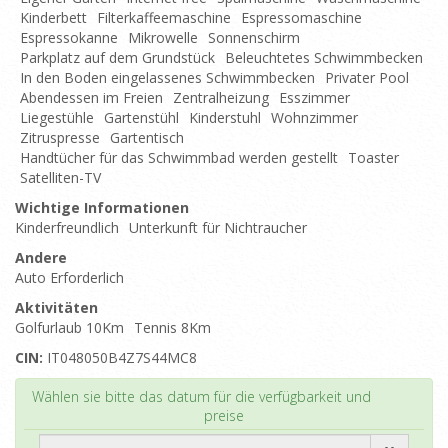
Kinderbett
Filterkaffeemaschine
Espressomaschine
Espressokanne
Mikrowelle
Sonnenschirm
Parkplatz auf dem Grundstück
Beleuchtetes Schwimmbecken
In den Boden eingelassenes Schwimmbecken
Privater Pool
Abendessen im Freien
Zentralheizung
Esszimmer
Liegestühle
Gartenstühl
Kinderstuhl
Wohnzimmer
Zitruspresse
Gartentisch
Handtücher für das Schwimmbad werden gestellt
Toaster
Satelliten-TV
Wichtige Informationen
Kinderfreundlich
Unterkunft für Nichtraucher
Andere
Auto Erforderlich
Aktivitäten
Golfurlaub 10Km
Tennis 8Km
CIN:
IT048050B4Z7S44MC8
Top
Wählen sie bitte das datum für die verfügbarkeit und
preise