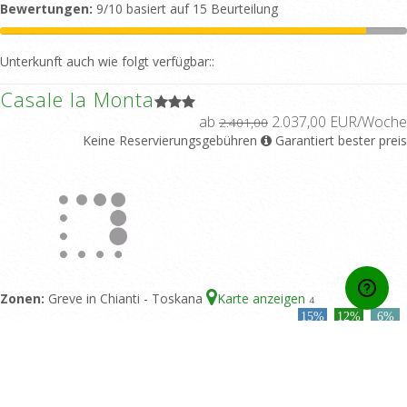
Bewertungen:
9/10 basiert auf 15 Beurteilung
Unterkunft auch wie folgt verfügbar::
Casale la Monta
ab
2.037,00 EUR/Woche
2.401,00
Keine Reservierungsgebühren
Garantiert bester preis
Zonen:
Greve in Chianti - Toskana
Karte anzeigen
4
15%
12%
6%
Unterkunftstyp:
Unabhängiges
off
off
off
Einfamilienhaus
Bettenzahl:
8
Doppelzimmer:
4
Bäder:
4