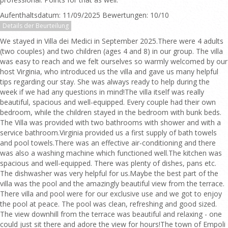
Aufenthaltsdatum: 11/09/2025 Bewertungen: 10/10
Details der Beurteilung
We stayed in Villa dei Medici in September 2025.There were 4 adults
(two couples) and two children (ages 4 and 8) in our group. The villa
was easy to reach and we felt ourselves so warmly welcomed by our
host Virginia, who introduced us the villa and gave us many helpful
tips regarding our stay. She was always ready to help during the
week if we had any questions in mind!The villa itself was really
beautiful, spacious and well-equipped. Every couple had their own
bedroom, while the children stayed in the bedroom with bunk beds.
The Villa was provided with two bathrooms with shower and with a
service bathroom.Virginia provided us a first supply of bath towels
and pool towels.There was an effective air-conditioning and there
was also a washing machine which functioned well.The kitchen was
spacious and well-equipped. There was plenty of dishes, pans etc.
The dishwasher was very helpful for us.Maybe the best part of the
villa was the pool and the amazingly beautiful view from the terrace.
There villa and pool were for our exclusive use and we got to enjoy
the pool at peace. The pool was clean, refreshing and good sized.
The view downhill from the terrace was beautiful and relaxing - one
could just sit there and adore the view for hours!The town of Empoli