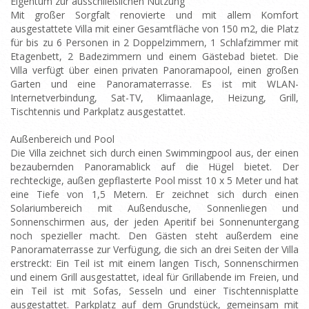
Eigentum zur ausschließlichen Nutzung
Mit großer Sorgfalt renovierte und mit allem Komfort
ausgestattete Villa mit einer Gesamtfläche von 150 m2, die Platz
für bis zu 6 Personen in 2 Doppelzimmern, 1 Schlafzimmer mit
Etagenbett, 2 Badezimmern und einem Gästebad bietet. Die
Villa verfügt über einen privaten Panoramapool, einen großen
Garten und eine Panoramaterrasse. Es ist mit WLAN-
Internetverbindung, Sat-TV, Klimaanlage, Heizung, Grill,
Tischtennis und Parkplatz ausgestattet.
Außenbereich und Pool
Die Villa zeichnet sich durch einen Swimmingpool aus, der einen
bezaubernden Panoramablick auf die Hügel bietet. Der
rechteckige, außen gepflasterte Pool misst 10 x 5 Meter und hat
eine Tiefe von 1,5 Metern. Er zeichnet sich durch einen
Solariumbereich mit Außendusche, Sonnenliegen und
Sonnenschirmen aus, der jeden Aperitif bei Sonnenuntergang
noch spezieller macht. Den Gästen steht außerdem eine
Panoramaterrasse zur Verfügung, die sich an drei Seiten der Villa
erstreckt: Ein Teil ist mit einem langen Tisch, Sonnenschirmen
und einem Grill ausgestattet, ideal für Grillabende im Freien, und
ein Teil ist mit Sofas, Sesseln und einer Tischtennisplatte
ausgestattet. Parkplatz auf dem Grundstück, gemeinsam mit