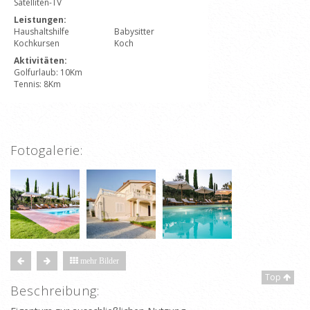
Satelliten-TV
Leistungen:
Haushaltshilfe
Babysitter
Kochkursen
Koch
Aktivitäten:
Golfurlaub: 10Km
Tennis: 8Km
Fotogalerie:
mehr Bilder
Top
Beschreibung: