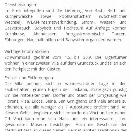
Dienstleistungen
Im Preis inbegriffen sind die Lieferung von Bad-, Bett- und
Küchenwäsche sowie Poolhandtüchern (wöchentlicher
Wechsel), WLAN-Internetverbindung, Strom-, Wasser- und
Gasverbrauch, Babybett und Hochstuhl. Auf Anfrage können
Kochkurse, Abendessen, önogastronomische Touren,
Führungen, Haushaltshilfen und Babysitter organisiert werden.
Wichtige Informationen
Schwimmbad geöffnet vom 1.5. bis 30.9. Die Eigentümer
wohnen in einer zweiten Villa auf dem Grundstück und teilen sich
den Parkplatz mit den Gästen.
Freizeit und Entfernungen
Die Villa befindet sich in wunderschöner Lage in den
zauberhaften, grünen Hügeln der Toskana, strategisch günstig
um die mittelalterlichen Dörfer und Städt der Umgebung wie
Florenz, Pisa, Lucca, Siena, San Gimignano und viele andere zu
erkunden, die alle weniger als 1 Autostunde entfernt sind. An
diesem Gebiet inspirierte sich Leonardo da Vinci und im nahen
Ort Vinci kann man sein Haus und ein interessantes, ihm
gewidmetes Museum besichtigen. Auch die Geschichte der
Medici ist fest an dieses Gebiet, Heimat antiker Traditionen der