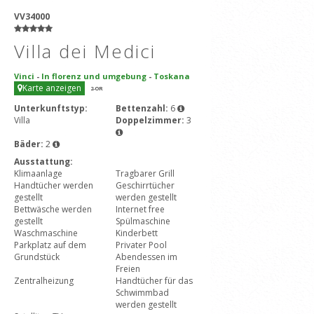
VV34000
Villa dei Medici
Vinci
-
In florenz und umgebung
-
Toskana
Karte anzeigen
2
-OR
Unterkunftstyp:
Bettenzahl:
6
Villa
Doppelzimmer:
3
Bäder:
2
Ausstattung:
Klimaanlage
Tragbarer Grill
Handtücher werden
Geschirrtücher
gestellt
werden gestellt
Bettwäsche werden
Internet free
gestellt
Spülmaschine
Waschmaschine
Kinderbett
Parkplatz auf dem
Privater Pool
Grundstück
Abendessen im
Freien
Zentralheizung
Handtücher für das
Schwimmbad
werden gestellt