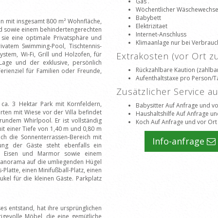
Gas .
Wöchentlicher Wäschewechse
Babybett
nen mit insgesamt 800 m² Wohnfläche,
Elektrizitaet
ad sowie einem behindertengerechten
Internet-Anschluss
 sie eine optimale Privatsphäre und
Klimaanlage nur bei Verbrauch
ivatem Swimming-Pool, Tischtennis-
ystem, Wi-Fi, Grill und Holzofen, für
Extrakosten (vor Ort 
 Lage und der exklusive, persönlich
Rückzahlbare Kaution (zahlbar
erienziel für Familien oder Freunde,
Aufenthaltstaxe pro Person/T
Zusätzlicher Service a
ca. 3 Hektar Park mit Kornfeldern,
Babysitter Auf Anfrage und vo
en mit Wiese vor der Villa befindet
Haushaltshilfe Auf Anfrage un
undem Whirlpool. Er ist vollständig
Koch Auf Anfrage und vor Ort
t einer Tiefe von 1,40 m und 0,80 m
ch die Sonnenterrassen-Bereich mit
Info-anfrage
ung der Gäste steht ebenfalls ein
em Eisen und Marmor sowie einem
Panorama auf die umliegenden Hügel
-Platte, einen Minifußball-Platz, einen
kel für die kleinen Gäste. Parkplatz
es entstand, hat ihre ursprünglichen
tigevolle Möbel, die eine gemütliche