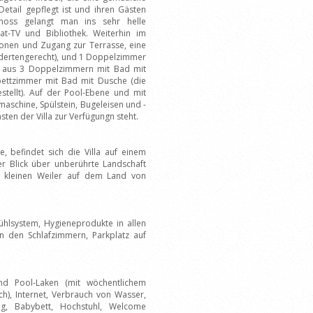
Detail gepflegt ist und ihren Gästen
choss gelangt man ins sehr helle
t-TV und Bibliothek. Weiterhin im
sonen und Zugang zur Terrasse, eine
ndertengerecht), und 1 Doppelzimmer
n aus 3 Doppelzimmern mit Bad mit
ettzimmer mit Bad mit Dusche (die
tellt). Auf der Pool-Ebene und mit
schine, Spülstein, Bugeleisen und -
ten der Villa zur Verfügungn steht.
e, befindet sich die Villa auf einem
r Blick über unberührte Landschaft
m kleinen Weiler auf dem Land von
Kühlsystem, Hygieneprodukte in allen
n den Schlafzimmern, Parkplatz auf
und Pool-Laken (mit wöchentlichem
), Internet, Verbrauch von Wasser,
ng, Babybett, Hochstuhl, Welcome