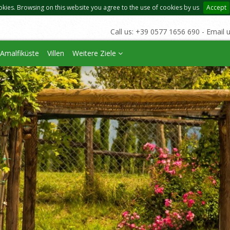
okies. Browsing on this website you agree to the use of cookies by us
Accept
Call us: +39 0577 1656 690 - Email 
Amalfiküste
Villen
Weitere Ziele