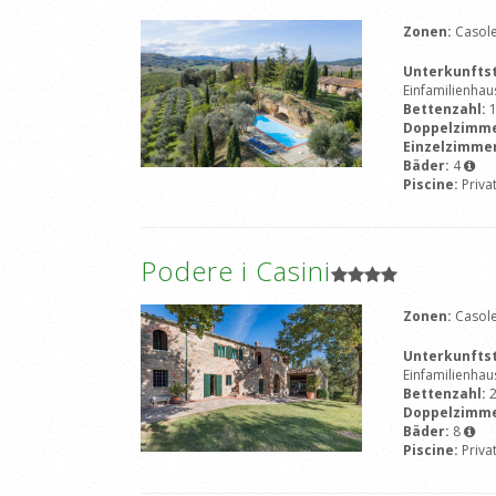
Zonen:
Casole
Unterkunfts
Einfamilienhau
Bettenzahl:
Doppelzimm
Einzelzimme
Bäder:
4
Piscine:
Priva
Podere i Casini
Zonen:
Casole
Unterkunfts
Einfamilienhau
Bettenzahl:
Doppelzimm
Bäder:
8
Piscine:
Priva