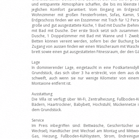
und entspannte Atmosphäre schaffen, die bis ins kleinste 
jeglichen Komfort garantiert. Vom Eingang im Erdges
Wohnzimmer mit großen Fensterfronten, Sofas, Kamin, Sa
Erdgeschoss finden wir ein Esszimmer mit Tisch für 12 Per
große und gut ausgestattete Küche, 1 Bad mit Dusche (behi
mit Bad mit Dusche. Der erste Stock setzt sich zusamme
Dusche, 1 Doppelzimmer mit Bad mit Wanne und 1 Zweib
Betten können vereint werden, sofern bei der Buchung bes
Zugang von aussen finden wir einen Wäscheraum mit Waschma
brett sowie einen gut ausgestatteten Fitnessraum, der den Gäs
Lage
In dominierender Lage, eingetaucht in eine Postkartenidyll
Grundstück, das sich über 3 ha erstreckt, von dem aus de
schweift, auch wenn sie nur wenige Kilometer von eine
Montaione entfernt ist.
Ausstattung
Die Villa ist verfügt über Wi-Fi, Zentralheizung, Fußboden-
Bädern, Haartrockner, Babybett, Hochstuhl, Mückennetze i
dem Grundstück.
Service
Im Preis inbegriffen sind: Bettwäsche, Geschirrtücher 
Wechsel), Handtücher (mit Wechsel am Montag und Mittwoch
Gas, Heizung, Fußboden-Kühlsystem, Strom, Endreinigu