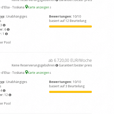
 d'Elsa - Toskana
Karte anzeigen
3
typ:
Unabhängiges
Bewertungen:
10/10
s
basiert auf 12 Beurteilung
13
er:
6
r:
1
ter Pool
ab 6.720,00 EUR/Woche
Keine Reservierungsgebühren
Garantiert bester preis
 d'Elsa - Toskana
Karte anzeigen
6
typ:
Unabhängiges
Bewertungen:
10/10
s
basiert auf 3 Beurteilung
24
er:
12
ter Pool