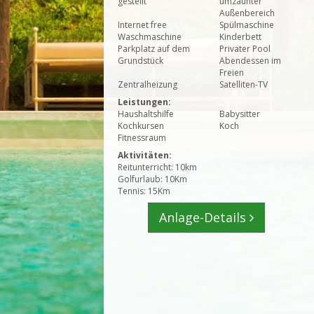
gestellt
umzäunter
Außenbereich
Internet free
Spülmaschine
Waschmaschine
Kinderbett
Parkplatz auf dem
Privater Pool
Grundstück
Abendessen im
Freien
Zentralheizung
Satelliten-TV
Leistungen:
Haushaltshilfe
Babysitter
Kochkursen
Koch
Fitnessraum
Aktivitäten:
Reitunterricht: 10km
Golfurlaub: 10Km
Tennis: 15Km
Anlage-Details