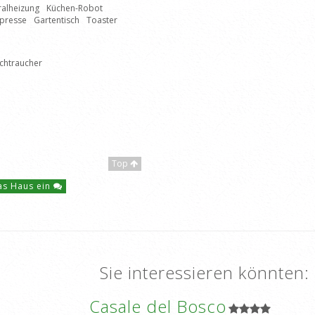
ralheizung
Küchen-Robot
spresse
Gartentisch
Toaster
ichtraucher
Top
das Haus ein
Sie interessieren könnten:
Casale del Bosco