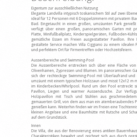
Eigentum zur ausschließlichen Nutzung
Elegante Landvilla intypisch toskanischem Stil auf zwei Ebe
ideal für 12 Personen mit 6 Doppelzimmern mit privatem B
Bad. Eingetaucht in einen großen, umzäunten Park genießt
verfügt über einen großen, panoramischen Garten mit pr
Platte, Minifußballplatz, Kinderspielgeräten, Fußboden-Kühls
gemütliche Essen im Freien ausgestatteter Pavillon. Ihre
gestaltete Service machen Villa Ciggiano zu einem idealen F
und perfektem Ort für Firmentreffen oder Hochzeitsfeiern.
Aussenbereiche und Swimming-Pool
Die Aussenbereiche erstrecken sich über eine Fläche von 
Olivenhainen, Zypressen und Blumen. Im panoramischen Gart
sich der rechteckige Swimming-Pool mit Überlaufrand und r
umzäunt mit einem typischen Holzzaun und misst 12x12 m mi
im Kinderbecken/Whirlpool. Rund um den Pool erstreckt si
Pavillon, Liegen und warmer Aussendusche. Zur Verfüg
Holzpavillon mit Tisch und Stühlen aus geschmiedet
gemauerten Grill, von dem aus man ein atemberaubendes 
genießen kann. Weiterhin finden wir im Freien eine Tischtennis
kleinen Angelsee und eine Baumhütte mit Rutsche und Schau
auf dem Grundstück.
Innen
Die Villa, die aus der Renovierung eines antiken Bauernhaus
Charakteristiken bewahrt und zeichnet sich aus durch pres