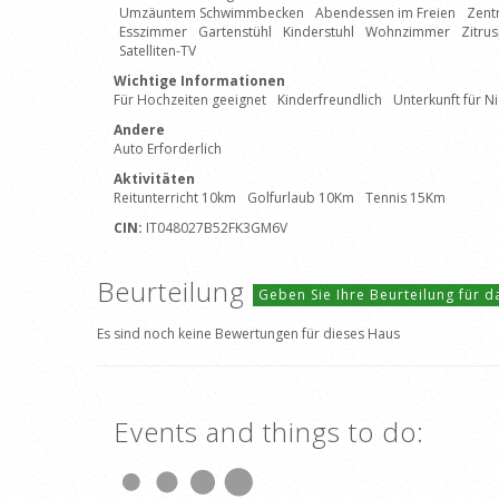
Umzäuntem Schwimmbecken
Abendessen im Freien
Zent
Esszimmer
Gartenstühl
Kinderstuhl
Wohnzimmer
Zitru
Satelliten-TV
Wichtige Informationen
Für Hochzeiten geeignet
Kinderfreundlich
Unterkunft für N
Andere
Auto Erforderlich
Aktivitäten
Reitunterricht 10km
Golfurlaub 10Km
Tennis 15Km
CIN:
IT048027B52FK3GM6V
Beurteilung
Geben Sie Ihre Beurteilung für 
Es sind noch keine Bewertungen für dieses Haus
Events and things to do: