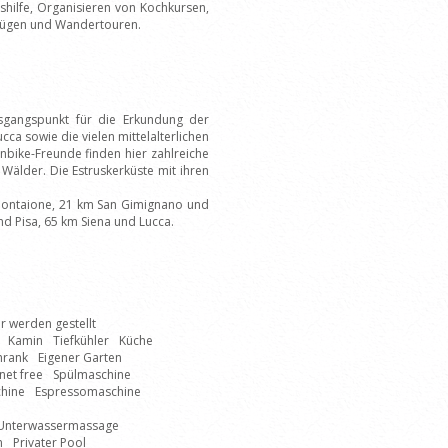
hilfe, Organisieren von Kochkursen,
flügen und Wandertouren.
sgangspunkt für die Erkundung der
cca sowie die vielen mittelalterlichen
bike-Freunde finden hier zahlreiche
Wälder. Die Estruskerküste mit ihren
 Montaione, 21 km San Gimignano und
und Pisa, 65 km Siena und Lucca.
 werden gestellt
Kamin
Tiefkühler
Küche
hrank
Eigener Garten
net free
Spülmaschine
chine
Espressomaschine
Unterwassermassage
n
Privater Pool