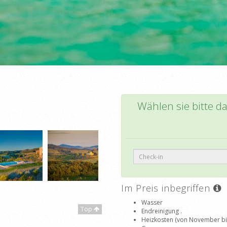
Wählen sie bitte d
Im Preis inbegriffen
Wasser
Top
Endreinigung .
Heizkosten (von November bis 