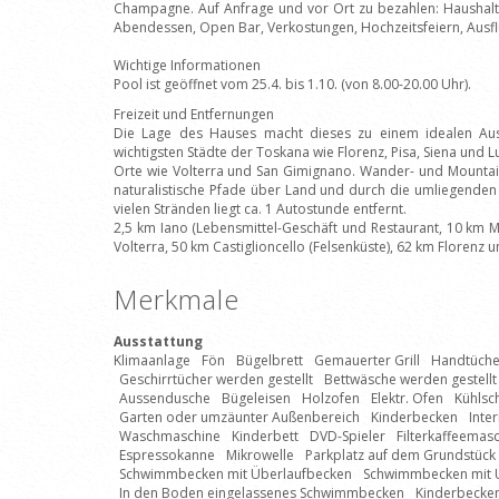
Champagne. Auf Anfrage und vor Ort zu bezahlen: Haushalts
Abendessen, Open Bar, Verkostungen, Hochzeitsfeiern, Aus
Wichtige Informationen
Pool ist geöffnet vom 25.4. bis 1.10. (von 8.00-20.00 Uhr).
Freizeit und Entfernungen
Die Lage des Hauses macht dieses zu einem idealen Au
wichtigsten Städte der Toskana wie Florenz, Pisa, Siena und Lu
Orte wie Volterra und San Gimignano. Wander- und Mountain
naturalistische Pfade über Land und durch die umliegenden 
vielen Stränden liegt ca. 1 Autostunde entfernt.
2,5 km Iano (Lebensmittel-Geschäft und Restaurant, 10 km
Volterra, 50 km Castiglioncello (Felsenküste), 62 km Florenz 
Merkmale
Ausstattung
Klimaanlage
Fön
Bügelbrett
Gemauerter Grill
Handtücher
Geschirrtücher werden gestellt
Bettwäsche werden gestellt
Aussendusche
Bügeleisen
Holzofen
Elektr. Ofen
Kühlsc
Garten oder umzäunter Außenbereich
Kinderbecken
Inter
Waschmaschine
Kinderbett
DVD-Spieler
Filterkaffeemas
Espressokanne
Mikrowelle
Parkplatz auf dem Grundstück
Schwimmbecken mit Überlaufbecken
Schwimmbecken mit 
In den Boden eingelassenes Schwimmbecken
Kinderbecke