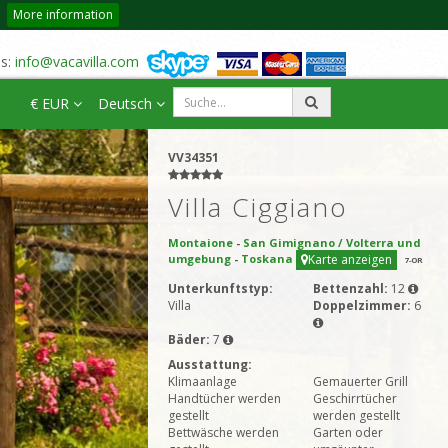
More information
us:
info@vacavilla.com
€ EUR
Deutsch
VV34351
Villa Ciggiano
Montaione
-
San Gimignano / Volterra und
umgebung
-
Toskana
Karte anzeigen
7
-OR
Unterkunftstyp:
Bettenzahl:
12
Villa
Doppelzimmer:
6
Bäder:
7
Ausstattung:
Klimaanlage
Gemauerter Grill
Handtücher werden
Geschirrtücher
gestellt
werden gestellt
Bettwäsche werden
Garten oder