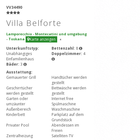
VV34490
Villa Belforte
Lamporecchio
-
Montecatini und umgebung
-
Toskana
Karte anzeigen
4
Unterkunftstyp:
Bettenzahl:
8
Unabhängiges
Doppelzimmer:
4
Einfamilienhaus
Bäder:
3
Ausstattung:
Gemauerter Grill
Handtücher werden
gestellt
Geschirrtücher
Bettwäsche werden
werden gestellt
gestellt
Garten oder
Internet free
umzäunter
Spülmaschine
Außenbereich
Waschmaschine
Kinderbett
Parkplatz auf dem
Grundstück
Privater Pool
Abendessen im
Freien
Zentralheizung
Satelliten-TV