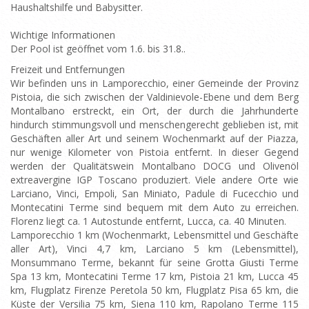
Haushaltshilfe und Babysitter.
Wichtige Informationen
Der Pool ist geöffnet vom 1.6. bis 31.8..
Freizeit und Entfernungen
Wir befinden uns in Lamporecchio, einer Gemeinde der Provinz
Pistoia, die sich zwischen der Valdinievole-Ebene und dem Berg
Montalbano erstreckt, ein Ort, der durch die Jahrhunderte
hindurch stimmungsvoll und menschengerecht geblieben ist, mit
Geschäften aller Art und seinem Wochenmarkt auf der Piazza,
nur wenige Kilometer von Pistoia entfernt. In dieser Gegend
werden der Qualitätswein Montalbano DOCG und Olivenöl
extreavergine IGP Toscano produziert. Viele andere Orte wie
Larciano, Vinci, Empoli, San Miniato, Padule di Fucecchio und
Montecatini Terme sind bequem mit dem Auto zu erreichen.
Florenz liegt ca. 1 Autostunde entfernt, Lucca, ca. 40 Minuten.
Lamporecchio 1 km (Wochenmarkt, Lebensmittel und Geschäfte
aller Art), Vinci 4,7 km, Larciano 5 km (Lebensmittel),
Monsummano Terme, bekannt für seine Grotta Giusti Terme
Spa 13 km, Montecatini Terme 17 km, Pistoia 21 km, Lucca 45
km, Flugplatz Firenze Peretola 50 km, Flugplatz Pisa 65 km, die
Küste der Versilia 75 km, Siena 110 km, Rapolano Terme 115