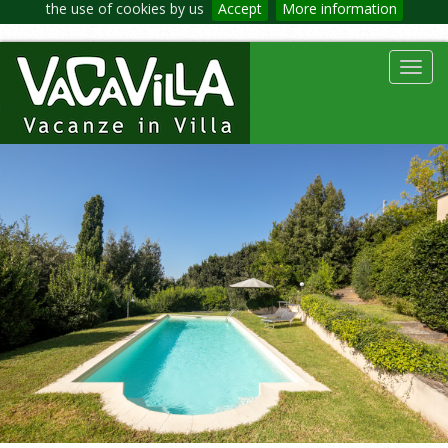
the use of cookies by us
Accept
More information
Toggl
navig