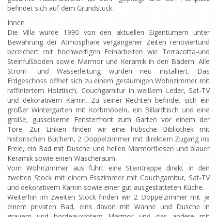
befindet sich auf dem Grundstück.
Innen
Die Villa wurde 1990 von den aktuellen Eigentümern unter
Bewahrung der Atmosphäre vergangener Zeiten renoviertund
bereichert mit hochwertigen Feinarbeiten wie Terracotta-und
Steinfußböden sowie Marmor und Keramik in den Bädern. Alle
Strom- und Wasserleitung wurden neu installiert. Das
Erdgeschoss öffnet sich zu einem geräumigen Wohnzimmer mit
raffiniertem Holztisch, Couchgarnitur in weißem Leder, Sat-TV
und dekorativem Kamin. Zu seiner Rechten befindet sich ein
großer Wintergarten mit Korbmöbeln, ein Billardtisch und eine
große, gusseiserne Fensterfront zum Garten vor einem der
Tore. Zur Linken finden wir eine hübsche Bibliothek mit
historischen Büchern, 2 Doppelzimmer mit direktem Zugang ins
Freie, ein Bad mit Dusche und hellen Marmorfliesen und blauer
Keramik sowie einen Wäscheraum.
Vom Wohnzimmer aus führt eine Steintreppe direkt in den
zweiten Stock mit einem Esszimmer mit Couchgarnitur, Sat-TV
und dekorativem Kamin sowie einer gut ausgestatteten Küche.
Weiterhin im zweiten Stock finden wir 2 Doppelzimmer mit je
einem privaten Bad, eins davon mit Wanne und Dusche in
grauem und bordeauxrotem Marmor und das andere mit