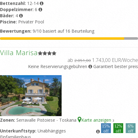
Bettenzahl:
12-14
Doppelzimmer:
6
Bäder:
4
Piscine:
Privater Pool
Bewertungen:
9/10 basiert auf 16 Beurteilung
Villa Marisa
ab
1.743,00 EUR/Woche
2.051,00
Keine Reservierungsgebühren
Garantiert bester preis
Zonen:
Serravalle Pistoiese - Toskana
Karte anzeigen
3
15%
12%
6%
Unterkunftstyp:
Unabhängiges
off
off
off
Einfamilienhaus