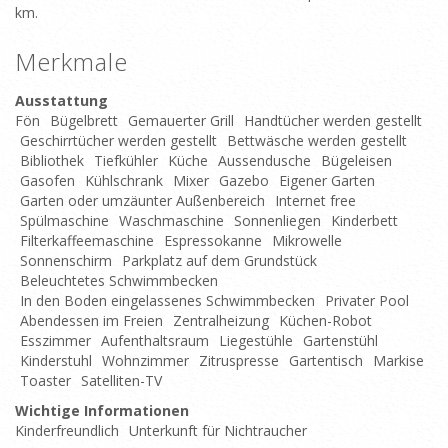
km.
Merkmale
Ausstattung
Fön
Bügelbrett
Gemauerter Grill
Handtücher werden gestellt
Geschirrtücher werden gestellt
Bettwäsche werden gestellt
Bibliothek
Tiefkühler
Küche
Aussendusche
Bügeleisen
Gasofen
Kühlschrank
Mixer
Gazebo
Eigener Garten
Garten oder umzäunter Außenbereich
Internet free
Spülmaschine
Waschmaschine
Sonnenliegen
Kinderbett
Filterkaffeemaschine
Espressokanne
Mikrowelle
Sonnenschirm
Parkplatz auf dem Grundstück
Beleuchtetes Schwimmbecken
In den Boden eingelassenes Schwimmbecken
Privater Pool
Abendessen im Freien
Zentralheizung
Küchen-Robot
Esszimmer
Aufenthaltsraum
Liegestühle
Gartenstühl
Kinderstuhl
Wohnzimmer
Zitruspresse
Gartentisch
Markise
Toaster
Satelliten-TV
Wichtige Informationen
Kinderfreundlich
Unterkunft für Nichtraucher