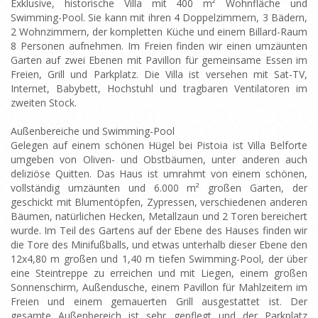
Exklusive, historische Villa mit 400 m² Wohnfläche und
Swimming-Pool. Sie kann mit ihren 4 Doppelzimmern, 3 Bädern,
2 Wohnzimmern, der kompletten Küche und einem Billard-Raum
8 Personen aufnehmen. Im Freien finden wir einen umzäunten
Garten auf zwei Ebenen mit Pavillon für gemeinsame Essen im
Freien, Grill und Parkplatz. Die Villa ist versehen mit Sat-TV,
Internet, Babybett, Hochstuhl und tragbaren Ventilatoren im
zweiten Stock.
Außenbereiche und Swimming-Pool
Gelegen auf einem schönen Hügel bei Pistoia ist Villa Belforte
umgeben von Oliven- und Obstbäumen, unter anderen auch
deliziöse Quitten. Das Haus ist umrahmt von einem schönen,
vollständig umzäunten und 6.000 m² großen Garten, der
geschickt mit Blumentöpfen, Zypressen, verschiedenen anderen
Bäumen, natürlichen Hecken, Metallzaun und 2 Toren bereichert
wurde. Im Teil des Gartens auf der Ebene des Hauses finden wir
die Tore des Minifußballs, und etwas unterhalb dieser Ebene den
12x4,80 m großen und 1,40 m tiefen Swimming-Pool, der über
eine Steintreppe zu erreichen und mit Liegen, einem großen
Sonnenschirm, Außendusche, einem Pavillon für Mahlzeitern im
Freien und einem gemauerten Grill ausgestattet ist. Der
gesamte Außenbereich ist sehr gepflegt und der Parkplatz