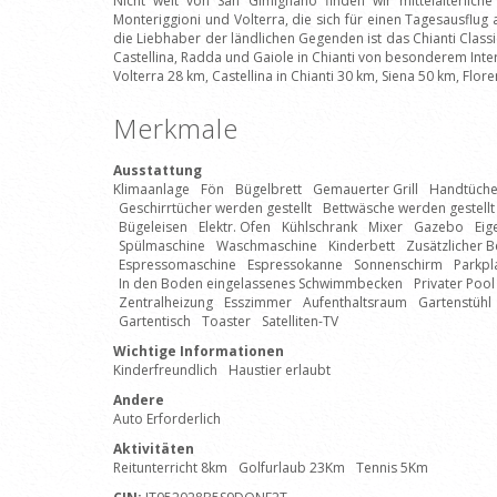
Nicht weit von San Gimignano finden wir mittelalterliche 
Monteriggioni und Volterra, die sich für einen Tagesausflug 
die Liebhaber der ländlichen Gegenden ist das Chianti Class
Castellina, Radda und Gaiole in Chianti von besonderem Inte
Volterra 28 km, Castellina in Chianti 30 km, Siena 50 km, Flor
Merkmale
Ausstattung
Klimaanlage
Fön
Bügelbrett
Gemauerter Grill
Handtücher
Geschirrtücher werden gestellt
Bettwäsche werden gestellt
Bügeleisen
Elektr. Ofen
Kühlschrank
Mixer
Gazebo
Eig
Spülmaschine
Waschmaschine
Kinderbett
Zusätzlicher B
Espressomaschine
Espressokanne
Sonnenschirm
Parkpl
In den Boden eingelassenes Schwimmbecken
Privater Pool
Zentralheizung
Esszimmer
Aufenthaltsraum
Gartenstühl
Gartentisch
Toaster
Satelliten-TV
Wichtige Informationen
Kinderfreundlich
Haustier erlaubt
Andere
Auto Erforderlich
Aktivitäten
Reitunterricht 8km
Golfurlaub 23Km
Tennis 5Km