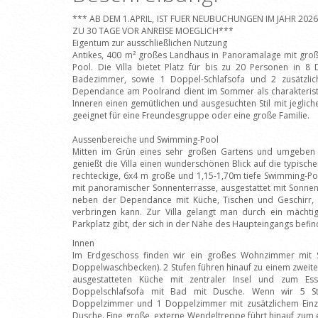
*** AB DEM 1.APRIL, IST FUER NEUBUCHUNGEN IM JAHR 202
ZU 30 TAGE VOR ANREISE MOEGLICH***
Eigentum zur ausschließlichen Nutzung
Antikes, 400 m² großes Landhaus in Panoramalage mit gr
Pool. Die Villa bietet Platz für bis zu 20 Personen in 
Badezimmer, sowie 1 Doppel-Schlafsofa und 2 zusätzliche
Dependance am Poolrand dient im Sommer als charakteristi
Inneren einen gemütlichen und ausgesuchten Stil mit jeglich
geeignet für eine Freundesgruppe oder eine große Familie.
Aussenbereiche und Swimming-Pool
Mitten im Grün eines sehr großen Gartens und umgeben 
genießt die Villa einen wunderschönen Blick auf die typisch
rechteckige, 6x4 m große und 1,15-1,70m tiefe Swimming-Poo
mit panoramischer Sonnenterrasse, ausgestattet mit Sonnen
neben der Dependance mit Küche, Tischen und Geschirr,
verbringen kann. Zur Villa gelangt man durch ein mächti
Parkplatz gibt, der sich in der Nähe des Haupteingangs befin
Innen
Im Erdgeschoss finden wir ein großes Wohnzimmer mit S
Doppelwaschbecken). 2 Stufen führen hinauf zu einem zwei
ausgestatteten Küche mit zentraler Insel und zum Es
Doppelschlafsofa mit Bad mit Dusche. Wenn wir 5 Stu
Doppelzimmer und 1 Doppelzimmer mit zusätzlichem Einze
Dusche. Eine große, externe Wendeltreppe führt hinauf zum