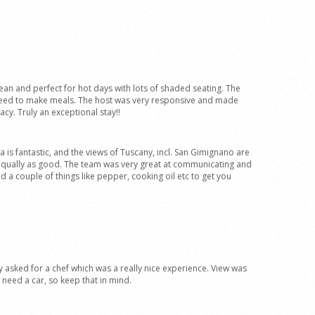
lean and perfect for hot days with lots of shaded seating. The
u need to make meals. The host was very responsive and made
cy. Truly an exceptional stay!!
rea is fantastic, and the views of Tuscany, incl. San Gimignano are
 equally as good. The team was very great at communicating and
d a couple of things like pepper, cooking oil etc to get you
y asked for a chef which was a really nice experience. View was
y need a car, so keep that in mind.