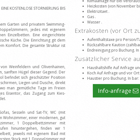
Klimaanlage nur bei Verbrauch
Heizkosten (von November bis 
6 EINE KOSTENLOSE STORNIERUNG BIS
Elektrizitaet .
Gas .
Wasser .
oßem Garten und privatem Swimming-
8 Doppelzimmern, jedes mit eigenem
Extrakosten (vor Ort 
n Einzelbetten. Eine eingerichtete
Aufenthaltstaxe pro Person/T
sche Küche. Die Einrichtung git dem
Rückzahlbare Kaution (zahlbar
em Komfort. Die gesamte Struktur ist
Endreinigung pro Buchung. In
Zusätzlicher Service a
von Weinfeldern und Olivenhainen,
Haushaltshilfe Auf Anfrage un
en, sanften Hügel dieser Gegend. Der
Koch Auf Anfrage und vor Ort
l befindet sich geschützter Position
Haustier pro Buchung. In bar
:
schirmen, Liegen und Dusche, direkt
 wo man gemütliche Tage im Freien
Info-anfrage
ges Eisentor, das Zugang zum Kies-
det.
ofas, Sesseln und Sat-TV, WC (mit
ten Wohnzimmer, einer modernen, gut
szimmer, 1 Doppelbettzimmer mit
fen hinuntergehen, finden wir 1
lbett, jeweils mit eigenem Bad mit
 ersten Stock mit 1 Doppelzimmer mit