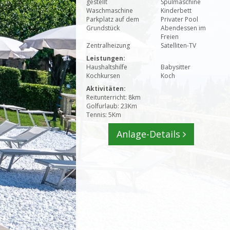
gestellt
Spülmaschine
Waschmaschine
Kinderbett
Parkplatz auf dem
Privater Pool
Grundstück
Abendessen im
Freien
Zentralheizung
Satelliten-TV
Leistungen:
Haushaltshilfe
Babysitter
Kochkursen
Koch
Aktivitäten:
Reitunterricht: 8km
Golfurlaub: 23Km
Tennis: 5Km
Anlage-Details