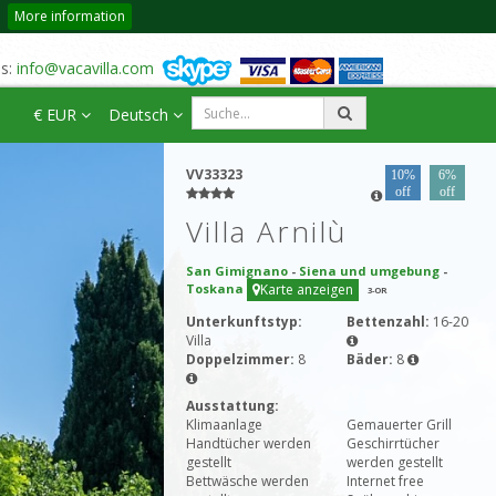
More information
us:
info@vacavilla.com
€ EUR
Deutsch
VV33323
10%
6%
off
off
Villa Arnilù
San Gimignano
-
Siena und umgebung
-
Toskana
Karte anzeigen
3
-OR
Unterkunftstyp:
Bettenzahl:
16-20
Villa
Doppelzimmer:
8
Bäder:
8
Ausstattung:
Klimaanlage
Gemauerter Grill
Handtücher werden
Geschirrtücher
gestellt
werden gestellt
Bettwäsche werden
Internet free