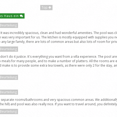
Top
das Haus ein
 Beurteilung
la. It was incredibly spacious, clean and had wonderful amenities. The pool was c
ich was very important for us. The kitchen is mostly equipped with supplies yo
 any large family, there are lots of common areas but also lots of room for priva
 Beurteilung
os don't do it justice. It's everything you want from a villa experience. The pool a
up meals for many people, and to make a number of platters. All the rooms are
d make is to provide some extra tea towels, as there were only 2 for the stay, an
 Beurteilung
 Beurteilung
s their separate rooms/bathrooms and very spacious common areas. We additionall
he hill) and pool was also really nice. If you want to travel around, you definitel
 Beurteilung