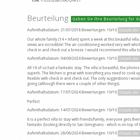
CIN:
IT052028B5S9DQNF2T
Beurteilung
Geben Sie Ihre Beurteilung für 
Aufenthaltsdatum: 21/07/2018 Bewertungen: 10/10
Details der
Our whole family (14 + Infant) spent a week at this beautiful vil
views are incredible! The air conditioning worked very well wh
check in and check out a breeze. I would recommend this villa to
Aufenthaltsdatum: 04/09/2024 Bewertungen: 10/10
Details der
All 16 of us had a fantastic stay. The villa is beautiful, the phot
superb. The kitchen is great with everything you need to cook 
flexible with check in and check out. The only suggestions I woul
going (although there were a couple of other things).
Aufenthaltsdatum: 17/07/2024 Bewertungen: 10/10
Details der
Perfect
Aufenthaltsdatum: 14/07/2024 Bewertungen: 10/10
Details der
It is a perfect villa to stay with friends/family, everyone get
fantastic (looking directly to San Gimignano - which is on top of t
Aufenthaltsdatum: 28/06/2024 Bewertungen: 10/10
Details der