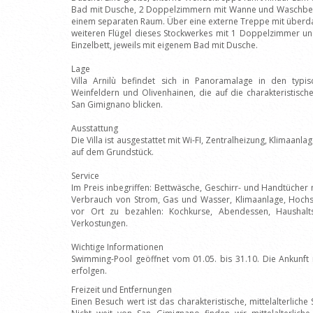
Bad mit Dusche, 2 Doppelzimmern mit Wanne und Waschbec
einem separaten Raum. Über eine externe Treppe mit überd
weiteren Flügel dieses Stockwerkes mit 1 Doppelzimmer u
Einzelbett, jeweils mit eigenem Bad mit Dusche.
Lage
Villa Arnilù befindet sich in Panoramalage in den typi
Weinfeldern und Olivenhainen, die auf die charakteristisch
San Gimignano blicken.
Ausstattung
Die Villa ist ausgestattet mit Wi-FI, Zentralheizung, Klimaanl
auf dem Grundstück.
Service
Im Preis inbegriffen: Bettwäsche, Geschirr- und Handtücher 
Verbrauch von Strom, Gas und Wasser, Klimaanlage, Hochs
vor Ort zu bezahlen: Kochkurse, Abendessen, Haushaltshi
Verkostungen.
Wichtige Informationen
Swimming-Pool geöffnet vom 01.05. bis 31.10. Die Ankunft
erfolgen.
Freizeit und Entfernungen
Einen Besuch wert ist das charakteristische, mittelalterlich