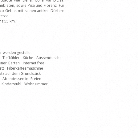
Städte wie Siena, Colle Val D’Elsa,
anbieten, sowie Pisa und Florenz. Für
ico-Gebiet mit seinen antiken Dörfern
resse.
enz 55 km.
 werden gestellt
Tiefkühler
Küche
Aussendusche
ener Garten
Internet free
ett
Filterkaffeemaschine
atz auf dem Grundstück
Abendessen im Freien
Kinderstuhl
Wohnzimmer