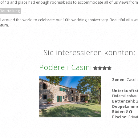
ly of 13 and place had enough rooms/beds to accommodate all of us.Views fro
 Beurteilung
l around the world to celebrate our 10th wedding anniversary. Beautiful villa wit
eturn.
Sie interessieren könnten:
Podere i Casini
Zonen:
Casole
Unterkunfts
Einfamilienhau
Bettenzahl:
Doppelzimm
Bäder:
8
Piscine:
Priva