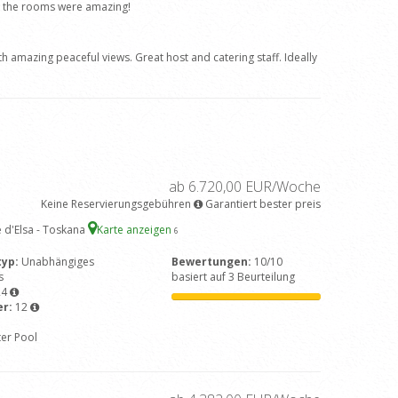
m the rooms were amazing!
h amazing peaceful views. Great host and catering staff. Ideally
ab 6.720,00 EUR/Woche
Keine Reservierungsgebühren
Garantiert bester preis
 d'Elsa - Toskana
Karte anzeigen
6
typ:
Unabhängiges
Bewertungen:
10/10
s
basiert auf 3 Beurteilung
24
er:
12
ter Pool