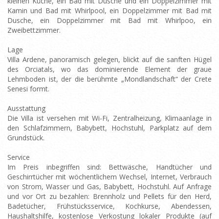
kleinen Küche, ein Bad mit Dusche und ein Doppelzimmer mit
Kamin und Bad mit Whirlpool, ein Doppelzimmer mit Bad mit
Dusche, ein Doppelzimmer mit Bad mit Whirlpoo, ein
Zweibettzimmer.
Lage
Villa Ardene, panoramisch gelegen, blickt auf die sanften Hügel
des Orciatals, wo das dominierende Element der graue
Lehmboden ist, der die berühmte „Mondlandschaft“ der Crete
Senesi formt.
Ausstattung
Die Villa ist versehen mit Wi-Fi, Zentralheizung, Klimaanlage in
den Schlafzimmern, Babybett, Hochstuhl, Parkplatz auf dem
Grundstück.
Service
Im Preis inbegriffen sind: Bettwäsche, Handtücher und
Geschirrtücher mit wöchentlichem Wechsel, Internet, Verbrauch
von Strom, Wasser und Gas, Babybett, Hochstuhl. Auf Anfrage
und vor Ort zu bezahlen: Brennholz und Pellets für den Herd,
Badetücher, Frühstücksservice, Kochkurse, Abendessen,
Haushaltshilfe, kostenlose Verkostung lokaler Produkte (auf