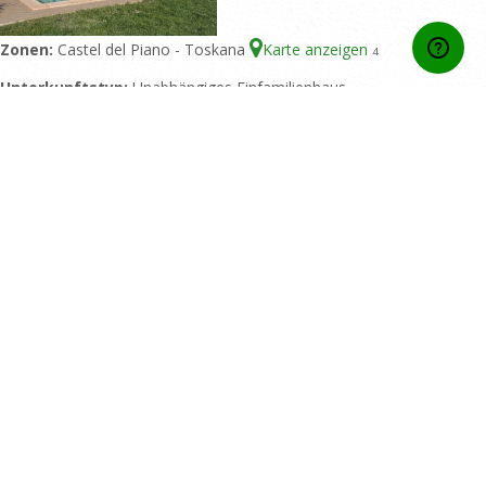
Zonen:
Castel del Piano - Toskana
Karte anzeigen
4
Unterkunftstyp:
Unabhängiges Einfamilienhaus
Bettenzahl:
12-14
Doppelzimmer:
6
Bäder:
6
Piscine:
Privater Pool
Bewertungen:
10/10 basiert auf 23 Beurteilung
Home
Kontakt
Wer wir sind
Allgemeine Mietbedingungen
Privacy Policy
Blog
Für Hausbesitzer
Exklusiven Service
Europ Assistance Insurance