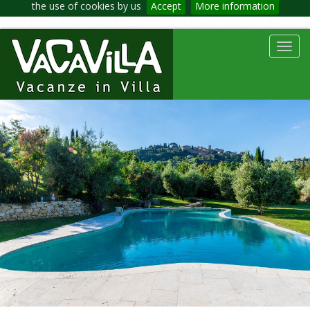
the use of cookies by us
Accept
More information
Toggl
navig