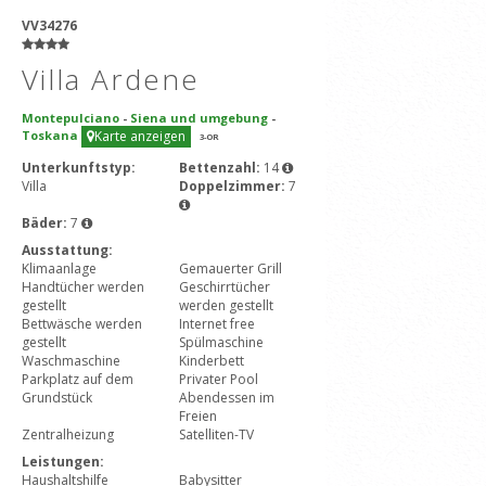
VV34276
Villa Ardene
Montepulciano
-
Siena und umgebung
-
Toskana
Karte anzeigen
3
-OR
Unterkunftstyp:
Bettenzahl:
14
Villa
Doppelzimmer:
7
Bäder:
7
Ausstattung:
Klimaanlage
Gemauerter Grill
Handtücher werden
Geschirrtücher
gestellt
werden gestellt
Bettwäsche werden
Internet free
gestellt
Spülmaschine
Waschmaschine
Kinderbett
Parkplatz auf dem
Privater Pool
Grundstück
Abendessen im
Freien
Zentralheizung
Satelliten-TV
Leistungen:
Haushaltshilfe
Babysitter