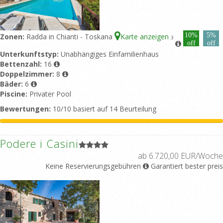
10%
5%
Zonen:
Radda in Chianti - Toskana
Karte anzeigen
3
off
off
Unterkunftstyp:
Unabhängiges Einfamilienhaus
Bettenzahl:
16
Doppelzimmer:
8
Bäder:
6
Piscine:
Privater Pool
Bewertungen:
10/10 basiert auf 14 Beurteilung
Podere i Casini
ab 6.720,00 EUR/Woche
Keine Reservierungsgebühren
Garantiert bester preis