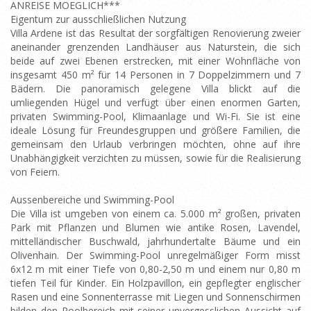
ANREISE MOEGLICH***
Eigentum zur ausschließlichen Nutzung
Villa Ardene ist das Resultat der sorgfältigen Renovierung zweier
aneinander grenzenden Landhäuser aus Naturstein, die sich
beide auf zwei Ebenen erstrecken, mit einer Wohnfläche von
insgesamt 450 m² für 14 Personen in 7 Doppelzimmern und 7
Bädern. Die panoramisch gelegene Villa blickt auf die
umliegenden Hügel und verfügt über einen enormen Garten,
privaten Swimming-Pool, Klimaanlage und Wi-Fi. Sie ist eine
ideale Lösung für Freundesgruppen und größere Familien, die
gemeinsam den Urlaub verbringen möchten, ohne auf ihre
Unabhängigkeit verzichten zu müssen, sowie für die Realisierung
von Feiern.
Aussenbereiche und Swimming-Pool
Die Villa ist umgeben von einem ca. 5.000 m² großen, privaten
Park mit Pflanzen und Blumen wie antike Rosen, Lavendel,
mittelländischer Buschwald, jahrhundertalte Bäume und ein
Olivenhain. Der Swimming-Pool unregelmäßiger Form misst
6x12 m mit einer Tiefe von 0,80-2,50 m und einem nur 0,80 m
tiefen Teil für Kinder. Ein Holzpavillon, ein gepflegter englischer
Rasen und eine Sonnenterrasse mit Liegen und Sonnenschirmen
bilden den Poolbereich mit seiner unvergesslichen Aussicht auf