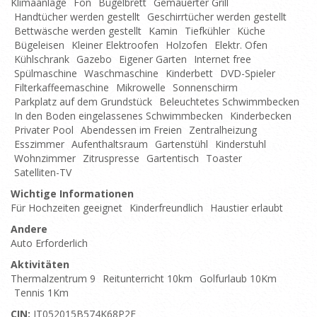
Klimaanlage
Fön
Bügelbrett
Gemauerter Grill
Handtücher werden gestellt
Geschirrtücher werden gestellt
Bettwäsche werden gestellt
Kamin
Tiefkühler
Küche
Bügeleisen
Kleiner Elektroofen
Holzofen
Elektr. Ofen
Kühlschrank
Gazebo
Eigener Garten
Internet free
Spülmaschine
Waschmaschine
Kinderbett
DVD-Spieler
Filterkaffeemaschine
Mikrowelle
Sonnenschirm
Parkplatz auf dem Grundstück
Beleuchtetes Schwimmbecken
In den Boden eingelassenes Schwimmbecken
Kinderbecken
Privater Pool
Abendessen im Freien
Zentralheizung
Esszimmer
Aufenthaltsraum
Gartenstühl
Kinderstuhl
Wohnzimmer
Zitruspresse
Gartentisch
Toaster
Satelliten-TV
Wichtige Informationen
Für Hochzeiten geeignet
Kinderfreundlich
Haustier erlaubt
Andere
Auto Erforderlich
Aktivitäten
Thermalzentrum 9
Reitunterricht 10km
Golfurlaub 10Km
Tennis 1Km
CIN:
IT052015B574K68P2E