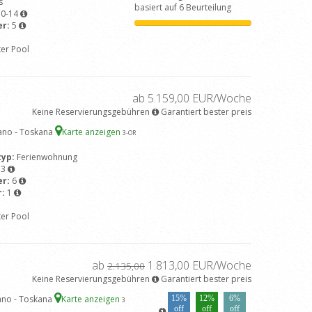
s
basiert auf 6 Beurteilung
10-14
er:
5
ter Pool
ab 5.159,00 EUR/Woche
Keine Reservierungsgebühren
Garantiert bester preis
ano - Toskana
Karte anzeigen
3
-OR
typ:
Ferienwohnung
13
er:
6
r:
1
ter Pool
ab
1.813,00 EUR/Woche
2.135,00
Keine Reservierungsgebühren
Garantiert bester preis
ano - Toskana
Karte anzeigen
15%
12%
6%
3
off
off
off