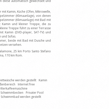
n diese automatisch gewechselt und
it Kamin, Küche (Ofen, Mikrowelle,
oppelzimmer (Klimaanlage), von denen
pelzimmer (Klimaanlage) mit Bad mit
Kamin und kleiner Treppe, die zu
leine Treppe führt zu einer Terrasse
it Kamin (DVD-player, SAT-TV) und
h und Sofas.
mer, beide mit Bad mit Dusche und
netzen versehen.
alamone, 25 km Porto Santo Stefano
ena, 170 km Rom.
ettwäsche werden gestellt
Kamin
ßenbereich
Internet free
Filterkaffeemaschine
s Schwimmbecken
Privater Pool
s Schwimmbad werden gestellt