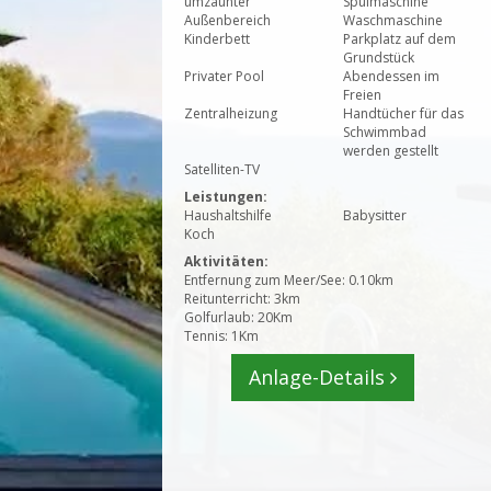
umzäunter
Spülmaschine
Außenbereich
Waschmaschine
Kinderbett
Parkplatz auf dem
Grundstück
Privater Pool
Abendessen im
Freien
Zentralheizung
Handtücher für das
Schwimmbad
werden gestellt
Satelliten-TV
Leistungen:
Haushaltshilfe
Babysitter
Koch
Aktivitäten:
Entfernung zum Meer/See: 0.10km
Reitunterricht: 3km
Golfurlaub: 20Km
Tennis: 1Km
Anlage-Details