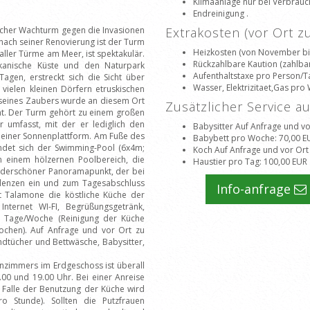
Klimaanlage nur bei Verbrauc
Endreinigung .
scher Wachturm gegen die Invasionen
Extrakosten (vor Ort 
nach seiner Renovierung ist der Turm
Heizkosten (von November bis
aller Türme am Meer, ist spektakulär.
Rückzahlbare Kaution (zahlbar
kanische Küste und den Naturpark
Aufenthaltstaxe pro Person/T
Tagen, erstreckt sich die Sicht über
Wasser, Elektrizitaet,Gas pr
vielen kleinen Dörfern etruskischen
 seines Zaubers wurde an diesem Ort
Zusätzlicher Service a
eht. Der Turm gehört zu einem großen
r umfasst, mit der er lediglich den
Babysitter Auf Anfrage und vo
d einer Sonnenplattform. Am Fuße des
Babybett pro Woche
: 70,00 E
indet sich der Swimming-Pool (6x4m;
Koch Auf Anfrage und vor Ort
n einem hölzernen Poolbereich, die
Haustier pro Tag
: 100,00 EUR
wunderschöner Panoramapunkt, der bei
ulenzen ein und zum Tagesabschluss
Info-anfrage
t Talamone die köstliche Küche der
nternet WI-FI, Begrüßungsgetränk,
5 Tage/Woche (Reinigung der Küche
ochen). Auf Anfrage und vor Ort zu
andtücher und Bettwäsche, Babysitter,
zimmers im Erdgeschoss ist überall
00 und 19.00 Uhr. Bei einer Anreise
 Falle der Benutzung der Küche wird
o Stunde). Sollten die Putzfrauen