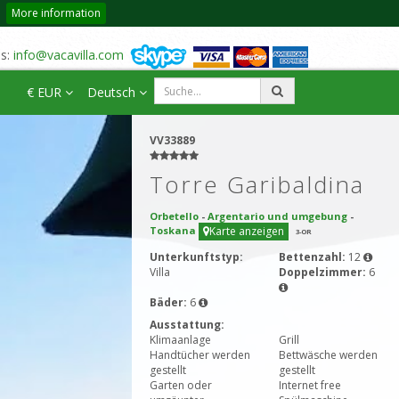
More information
us:
info@vacavilla.com
€ EUR
Deutsch
VV33889
Torre Garibaldina
Orbetello
-
Argentario und umgebung
-
Toskana
Karte anzeigen
3
-OR
Unterkunftstyp:
Bettenzahl:
12
Villa
Doppelzimmer:
6
Bäder:
6
Ausstattung:
Klimaanlage
Grill
Handtücher werden
Bettwäsche werden
gestellt
gestellt
Garten oder
Internet free