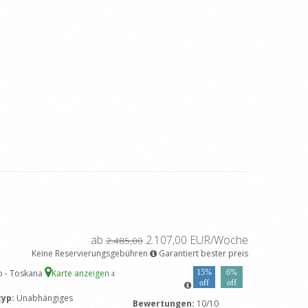
ab
2.107,00 EUR/Woche
2.485,00
Keine Reservierungsgebühren
Garantiert bester preis
o - Toskana
Karte anzeigen
15%
6%
4
off
off
typ:
Unabhängiges
Bewertungen:
10/10