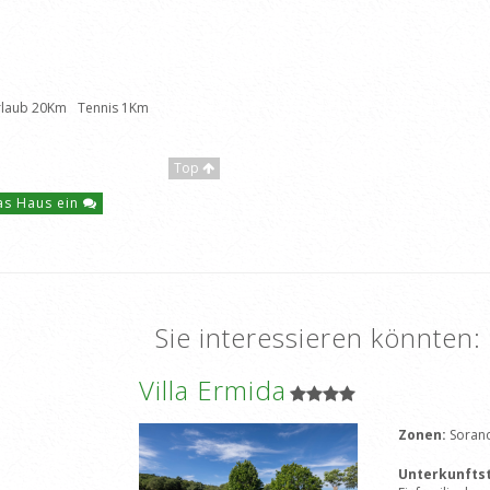
rlaub 20Km
Tennis 1Km
Top
das Haus ein
Sie interessieren könnten:
Villa Ermida
Zonen:
Soran
Unterkunfts