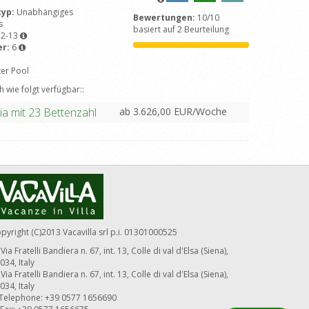
typ:
Unabhängiges
Bewertungen:
10/10
s
basiert auf 2 Beurteilung
12-13
er:
6
ter Pool
 wie folgt verfügbar::
ab 3.626,00 EUR/Woche
ia mit 23 Bettenzahl
pyright (C)2013 Vacavilla srl p.i. 01301000525
Via Fratelli Bandiera n. 67, int. 13, Colle di val d'Elsa (Siena),
034, Italy
Via Fratelli Bandiera n. 67, int. 13, Colle di val d'Elsa (Siena),
034, Italy
Telephone: +39 0577 1656690