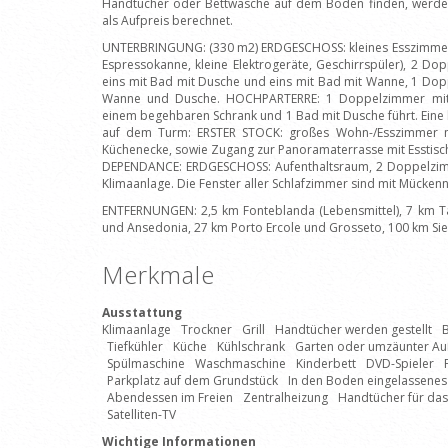
Handtücher oder Bettwäsche auf dem Boden finden, werde
als Aufpreis berechnet.
UNTERBRINGUNG: (330 m2) ERDGESCHOSS: kleines Esszimmer m
Espressokanne, kleine Elektrogeräte, Geschirrspüler), 2 D
eins mit Bad mit Dusche und eins mit Bad mit Wanne, 1 Dop
Wanne und Dusche. HOCHPARTERRE: 1 Doppelzimmer mit 
einem begehbaren Schrank und 1 Bad mit Dusche führt. Eine k
auf dem Turm: ERSTER STOCK: großes Wohn-/Esszimmer m
Küchenecke, sowie Zugang zur Panoramaterrasse mit Esstisc
DEPENDANCE: ERDGESCHOSS: Aufenthaltsraum, 2 Doppelzim
Klimaanlage. Die Fenster aller Schlafzimmer sind mit Mücken
ENTFERNUNGEN: 2,5 km Fonteblanda (Lebensmittel), 7 km T
und Ansedonia, 27 km Porto Ercole und Grosseto, 100 km Si
Merkmale
Ausstattung
Klimaanlage
Trockner
Grill
Handtücher werden gestellt
B
Tiefkühler
Küche
Kühlschrank
Garten oder umzäunter Au
Spülmaschine
Waschmaschine
Kinderbett
DVD-Spieler
Parkplatz auf dem Grundstück
In den Boden eingelassene
Abendessen im Freien
Zentralheizung
Handtücher für da
Satelliten-TV
Wichtige Informationen