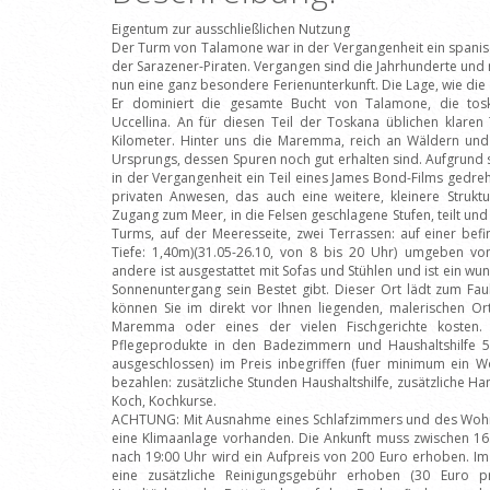
Eigentum zur ausschließlichen Nutzung
Der Turm von Talamone war in der Vergangenheit ein spani
der Sarazener-Piraten. Vergangen sind die Jahrhunderte und 
nun eine ganz besondere Ferienunterkunft. Die Lage, wie die 
Er dominiert die gesamte Bucht von Talamone, die tos
Uccellina. An für diesen Teil der Toskana üblichen klaren 
Kilometer. Hinter uns die Maremma, reich an Wäldern und 
Ursprungs, dessen Spuren noch gut erhalten sind. Aufgrund
in der Vergangenheit ein Teil eines James Bond-Films gedr
privaten Anwesen, das auch eine weitere, kleinere Struktu
Zugang zum Meer, in die Felsen geschlagene Stufen, teilt un
Turms, auf der Meeresseite, zwei Terrassen: auf einer bef
Tiefe: 1,40m)(31.05-26.10, von 8 bis 20 Uhr) umgeben vo
andere ist ausgestattet mit Sofas und Stühlen und ist ein 
Sonnenuntergang sein Bestet gibt. Dieser Ort lädt zum Fa
können Sie im direkt vor Ihnen liegenden, malerischen Or
Maremma oder eines der vielen Fischgerichte kosten. I
Pflegeprodukte in den Badezimmern und Haushaltshilfe 
ausgeschlossen) im Preis inbegriffen (fuer minimum ein W
bezahlen: zusätzliche Stunden Haushaltshilfe, zusätzliche H
Koch, Kochkurse.
ACHTUNG: Mit Ausnahme eines Schlafzimmers und des Wohn
eine Klimaanlage vorhanden. Die Ankunft muss zwischen 16.
nach 19:00 Uhr wird ein Aufpreis von 200 Euro erhoben. Im
eine zusätzliche Reinigungsgebühr erhoben (30 Euro pr