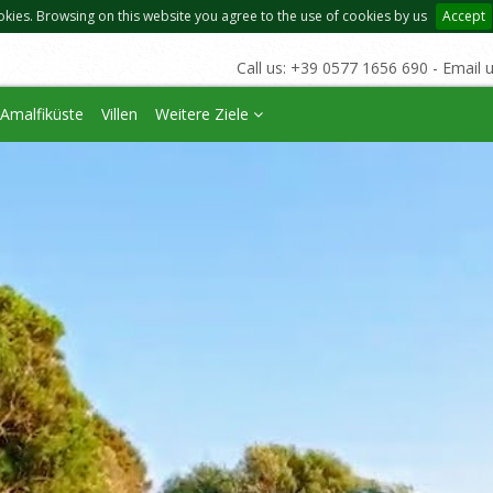
okies. Browsing on this website you agree to the use of cookies by us
Accept
Call us: +39 0577 1656 690 - Email 
Amalfiküste
Villen
Weitere Ziele