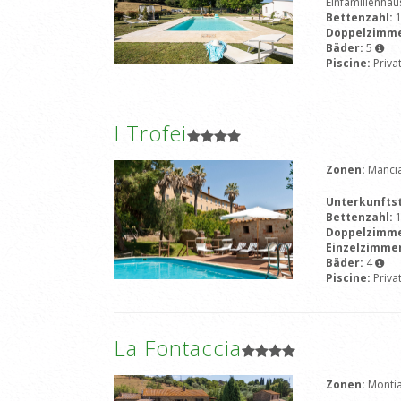
Einfamilienhau
Bettenzahl:
Doppelzimm
Bäder:
5
Piscine:
Priva
I Trofei
Zonen:
Manci
Unterkunfts
Bettenzahl:
Doppelzimm
Einzelzimme
Bäder:
4
Piscine:
Priva
La Fontaccia
Zonen:
Monti