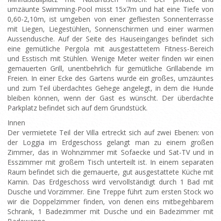
umzäunte Swimming-Pool misst 15x7m und hat eine Tiefe von
0,60-2,10m, ist umgeben von einer gefliesten Sonnenterrasse
mit Liegen, Liegestühlen, Sonnenschirmen und einer warmen
Aussendusche. Auf der Seite des Hauseinganges befindet sich
eine gemütliche Pergola mit ausgestattetem Fitness-Bereich
und Esstisch mit Stühlen. Wenige Meter weiter finden wir einen
gemauerten Grill, unentbehrlich für gemütliche Grillabende im
Freien. In einer Ecke des Gartens wurde ein großes, umzäuntes
und zum Teil überdachtes Gehege angelegt, in dem die Hunde
bleiben können, wenn der Gast es wünscht. Der überdachte
Parkplatz befindet sich auf dem Grundstück.
Innen
Der vermietete Teil der Villa ertreckt sich auf zwei Ebenen: von
der Loggia im Erdgeschoss gelangt man zu einem großen
Zimmer, das in Wohnzimmer mit Sofaecke und Sat-TV und in
Esszimmer mit großem Tisch unterteilt ist. In einem separaten
Raum befindet sich die gemauerte, gut ausgestattete Küche mit
Kamin. Das Erdgeschoss wird vervollständigt durch 1 Bad mit
Dusche und Vorzimmer. Eine Treppe führt zum ersten Stock wo
wir die Doppelzimmer finden, von denen eins mitbegehbarem
Schrank, 1 Badezimmer mit Dusche und ein Badezimmer mit