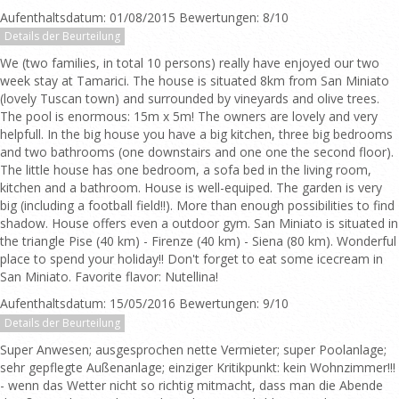
Aufenthaltsdatum: 01/08/2015 Bewertungen: 8/10
Details der Beurteilung
We (two families, in total 10 persons) really have enjoyed our two
week stay at Tamarici. The house is situated 8km from San Miniato
(lovely Tuscan town) and surrounded by vineyards and olive trees.
The pool is enormous: 15m x 5m! The owners are lovely and very
helpfull. In the big house you have a big kitchen, three big bedrooms
and two bathrooms (one downstairs and one one the second floor).
The little house has one bedroom, a sofa bed in the living room,
kitchen and a bathroom. House is well-equiped. The garden is very
big (including a football field!!). More than enough possibilities to find
shadow. House offers even a outdoor gym. San Miniato is situated in
the triangle Pise (40 km) - Firenze (40 km) - Siena (80 km). Wonderful
place to spend your holiday!! Don't forget to eat some icecream in
San Miniato. Favorite flavor: Nutellina!
Aufenthaltsdatum: 15/05/2016 Bewertungen: 9/10
Details der Beurteilung
Super Anwesen; ausgesprochen nette Vermieter; super Poolanlage;
sehr gepflegte Außenanlage; einziger Kritikpunkt: kein Wohnzimmer!!!
- wenn das Wetter nicht so richtig mitmacht, dass man die Abende