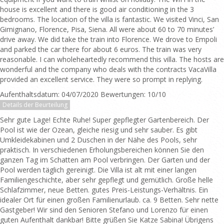
house is excellent and there is good air conditioning in the 3
bedrooms. The location of the villa is fantastic. We visited Vinci, San
Gimignano, Florence, Pisa, Siena. All were about 60 to 70 minutes’
drive away. We did take the train into Florence. We drove to Empoli
and parked the car there for about 6 euros. The train was very
reasonable. I can wholeheartedly recommend this villa. The hosts are
wonderful and the company who deals with the contracts VacaVilla
provided an excellent service. They were so prompt in replying.
Aufenthaltsdatum: 04/07/2020 Bewertungen: 10/10
Details der Beurteilung
Sehr gute Lage! Echte Ruhe! Super gepflegter Gartenbereich. Der
Pool ist wie der Ozean, gleiche riesig und sehr sauber. Es gibt
Umkleidekabinen und 2 Duschen in der Nähe des Pools, sehr
praktisch. In verschiedenen Erholungsbereichen können Sie den
ganzen Tag im Schatten am Pool verbringen. Der Garten und der
Pool werden täglich gereinigt. Die Villa ist alt mit einer langen
Familiengeschichte, aber sehr gepflegt und gemütlich. Große helle
Schlafzimmer, neue Betten. gutes Preis-Leistungs-Verhältnis. Ein
idealer Ort für einen großen Familienurlaub. ca. 9 Betten. Sehr nette
Gastgeber! Wir sind den Senioren Stefano und Lorenzo für einen
guten Aufenthalt dankbar! Bitte grüßen Sie Katze Sabina! Übrigens