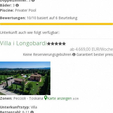
Doppelzimmer:
3
Bäder:
3
Piscine:
Privater Pool
Bewertungen:
10/10 basiert auf 6 Beurteilung
Unterkunft auch wie folgt verfügbar::
Villa i Longobardi
ab 4.669,00 EUR/Woche
Keine Reservierungsgebühren
Garantiert bester preis
Zonen:
Peccioli - Toskana
Karte anzeigen
4
-OR
Unterkunftstyp:
Villa
Bettenzahl:
8-11