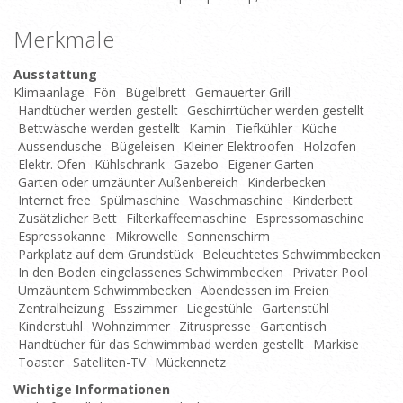
Merkmale
Ausstattung
Klimaanlage
Fön
Bügelbrett
Gemauerter Grill
Handtücher werden gestellt
Geschirrtücher werden gestellt
Bettwäsche werden gestellt
Kamin
Tiefkühler
Küche
Aussendusche
Bügeleisen
Kleiner Elektroofen
Holzofen
Elektr. Ofen
Kühlschrank
Gazebo
Eigener Garten
Garten oder umzäunter Außenbereich
Kinderbecken
Internet free
Spülmaschine
Waschmaschine
Kinderbett
Zusätzlicher Bett
Filterkaffeemaschine
Espressomaschine
Espressokanne
Mikrowelle
Sonnenschirm
Parkplatz auf dem Grundstück
Beleuchtetes Schwimmbecken
In den Boden eingelassenes Schwimmbecken
Privater Pool
Umzäuntem Schwimmbecken
Abendessen im Freien
Zentralheizung
Esszimmer
Liegestühle
Gartenstühl
Kinderstuhl
Wohnzimmer
Zitruspresse
Gartentisch
Handtücher für das Schwimmbad werden gestellt
Markise
Toaster
Satelliten-TV
Mückennetz
Wichtige Informationen