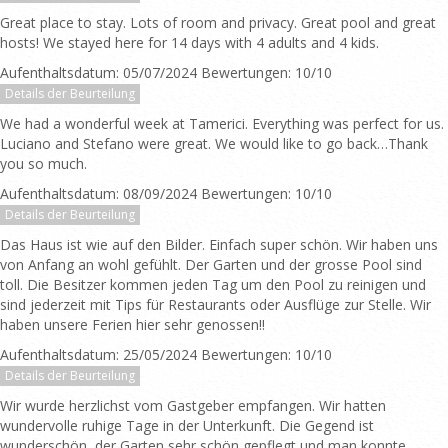
Great place to stay. Lots of room and privacy. Great pool and great
hosts! We stayed here for 14 days with 4 adults and 4 kids.
Aufenthaltsdatum: 05/07/2024 Bewertungen: 10/10
Details der Beurteilung
We had a wonderful week at Tamerici. Everything was perfect for us.
Luciano and Stefano were great. We would like to go back…Thank
you so much.
Aufenthaltsdatum: 08/09/2024 Bewertungen: 10/10
Details der Beurteilung
Das Haus ist wie auf den Bilder. Einfach super schön. Wir haben uns
von Anfang an wohl gefühlt. Der Garten und der grosse Pool sind
toll. Die Besitzer kommen jeden Tag um den Pool zu reinigen und
sind jederzeit mit Tips für Restaurants oder Ausflüge zur Stelle. Wir
haben unsere Ferien hier sehr genossen!!
Aufenthaltsdatum: 25/05/2024 Bewertungen: 10/10
Details der Beurteilung
Wir wurde herzlichst vom Gastgeber empfangen. Wir hatten
wundervolle ruhige Tage in der Unterkunft. Die Gegend ist
wunderschön, der Garten sehr schön gepflegt und man konnte