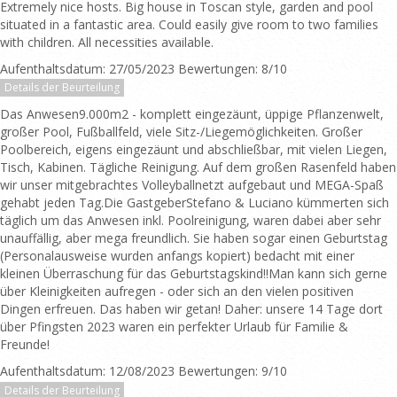
Extremely nice hosts. Big house in Toscan style, garden and pool
situated in a fantastic area. Could easily give room to two families
with children. All necessities available.
Aufenthaltsdatum: 27/05/2023 Bewertungen: 8/10
Details der Beurteilung
Das Anwesen9.000m2 - komplett eingezäunt, üppige Pflanzenwelt,
großer Pool, Fußballfeld, viele Sitz-/Liegemöglichkeiten. Großer
Poolbereich, eigens eingezäunt und abschließbar, mit vielen Liegen,
Tisch, Kabinen. Tägliche Reinigung. Auf dem großen Rasenfeld haben
wir unser mitgebrachtes Volleyballnetzt aufgebaut und MEGA-Spaß
gehabt jeden Tag.Die GastgeberStefano & Luciano kümmerten sich
täglich um das Anwesen inkl. Poolreinigung, waren dabei aber sehr
unauffällig, aber mega freundlich. Sie haben sogar einen Geburtstag
(Personalausweise wurden anfangs kopiert) bedacht mit einer
kleinen Überraschung für das Geburtstagskind!!Man kann sich gerne
über Kleinigkeiten aufregen - oder sich an den vielen positiven
Dingen erfreuen. Das haben wir getan! Daher: unsere 14 Tage dort
über Pfingsten 2023 waren ein perfekter Urlaub für Familie &
Freunde!
Aufenthaltsdatum: 12/08/2023 Bewertungen: 9/10
Details der Beurteilung