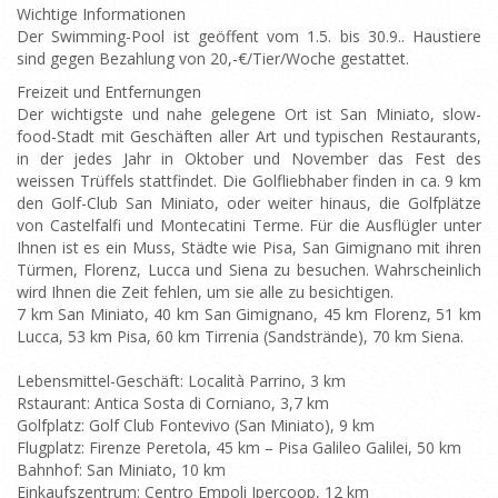
Wichtige Informationen
Der Swimming-Pool ist geöffent vom 1.5. bis 30.9.. Haustiere
sind gegen Bezahlung von 20,-€/Tier/Woche gestattet.
Freizeit und Entfernungen
Der wichtigste und nahe gelegene Ort ist San Miniato, slow-
food-Stadt mit Geschäften aller Art und typischen Restaurants,
in der jedes Jahr in Oktober und November das Fest des
weissen Trüffels stattfindet. Die Golfliebhaber finden in ca. 9 km
den Golf-Club San Miniato, oder weiter hinaus, die Golfplätze
von Castelfalfi und Montecatini Terme. Für die Ausflügler unter
Ihnen ist es ein Muss, Städte wie Pisa, San Gimignano mit ihren
Türmen, Florenz, Lucca und Siena zu besuchen. Wahrscheinlich
wird Ihnen die Zeit fehlen, um sie alle zu besichtigen.
7 km San Miniato, 40 km San Gimignano, 45 km Florenz, 51 km
Lucca, 53 km Pisa, 60 km Tirrenia (Sandstrände), 70 km Siena.
Lebensmittel-Geschäft: Località Parrino, 3 km
Rstaurant: Antica Sosta di Corniano, 3,7 km
Golfplatz: Golf Club Fontevivo (San Miniato), 9 km
Flugplatz: Firenze Peretola, 45 km – Pisa Galileo Galilei, 50 km
Bahnhof: San Miniato, 10 km
Einkaufszentrum: Centro Empoli Ipercoop, 12 km