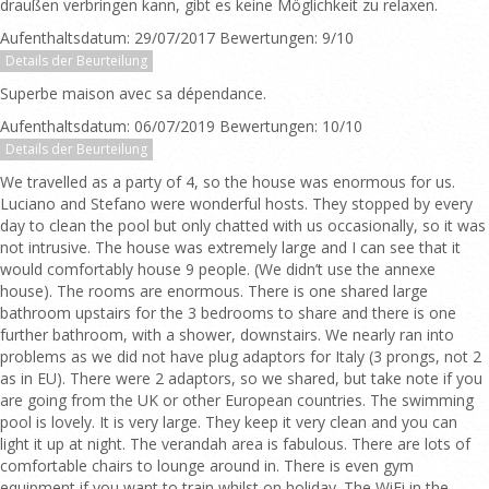
draußen verbringen kann, gibt es keine Möglichkeit zu relaxen.
Aufenthaltsdatum: 29/07/2017 Bewertungen: 9/10
Details der Beurteilung
Superbe maison avec sa dépendance.
Aufenthaltsdatum: 06/07/2019 Bewertungen: 10/10
Details der Beurteilung
We travelled as a party of 4, so the house was enormous for us.
Luciano and Stefano were wonderful hosts. They stopped by every
day to clean the pool but only chatted with us occasionally, so it was
not intrusive. The house was extremely large and I can see that it
would comfortably house 9 people. (We didn’t use the annexe
house). The rooms are enormous. There is one shared large
bathroom upstairs for the 3 bedrooms to share and there is one
further bathroom, with a shower, downstairs. We nearly ran into
problems as we did not have plug adaptors for Italy (3 prongs, not 2
as in EU). There were 2 adaptors, so we shared, but take note if you
are going from the UK or other European countries. The swimming
pool is lovely. It is very large. They keep it very clean and you can
light it up at night. The verandah area is fabulous. There are lots of
comfortable chairs to lounge around in. There is even gym
equipment if you want to train whilst on holiday. The WiFi in the