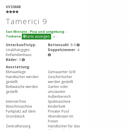
VV33688
Tamerici 9
San Miniato
-
Pisa und umgebung
-
Toskana
Karte anzeigen
3
Unterkunftstyp:
Bettenzahl:
8-9
Unabhängiges
Doppelzimmer:
4
Einfamilienhaus
Bäder:
3
Ausstattung:
Klimaanlage
Gemauerter Grill
Handtücher werden
Geschirrtücher
gestellt
werden gestellt
Bettwäsche werden
Garten oder
gestellt
umzäunter
Außenbereich
Internet free
Spülmaschine
Waschmaschine
Kinderbett
Parkplatz auf dem
Privater Pool
Grundstück
Abendessen im
Freien
Zentralheizung
Handtücher für das