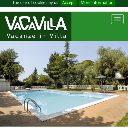
the use of cookies by us
Accept
More information
Toggl
navig