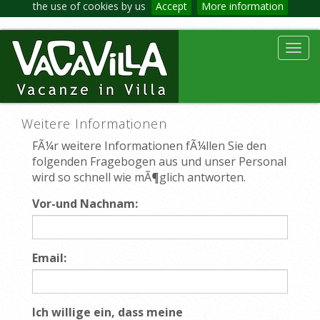
the use of cookies by us
Accept
More information
Toggl
navig
Weitere Informationen
FÃ¼r weitere Informationen fÃ¼llen Sie den
folgenden Fragebogen aus und unser Personal
wird so schnell wie mÃ¶glich antworten.
Vor-und Nachnam:
Email:
Ich willige ein, dass meine