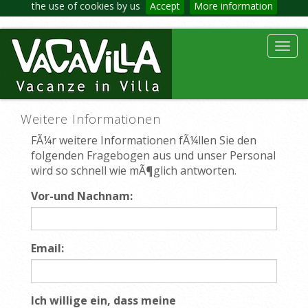
the use of cookies by us
Accept
More information
Toggl
navig
Weitere Informationen
FÃ¼r weitere Informationen fÃ¼llen Sie den
folgenden Fragebogen aus und unser Personal
wird so schnell wie mÃ¶glich antworten.
Vor-und Nachnam:
Email:
Ich willige ein, dass meine