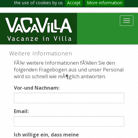
the use of cookies by us
Accept
More information
Toggl
navig
Weitere Informationen
FÃ¼r weitere Informationen fÃ¼llen Sie den
folgenden Fragebogen aus und unser Personal
wird so schnell wie mÃ¶glich antworten.
Vor-und Nachnam:
Email:
Ich willige ein, dass meine