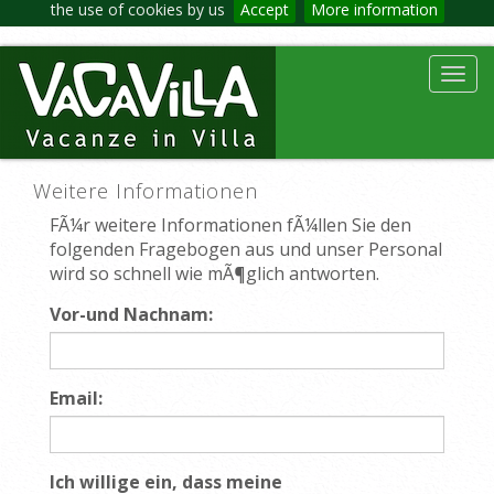
the use of cookies by us
Accept
More information
Toggl
navig
Weitere Informationen
FÃ¼r weitere Informationen fÃ¼llen Sie den
folgenden Fragebogen aus und unser Personal
wird so schnell wie mÃ¶glich antworten.
Vor-und Nachnam:
Email:
Ich willige ein, dass meine