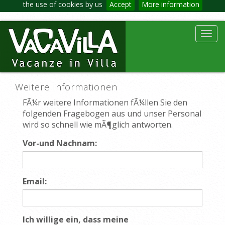
the use of cookies by us
Accept
More information
Toggl
navig
Weitere Informationen
FÃ¼r weitere Informationen fÃ¼llen Sie den
folgenden Fragebogen aus und unser Personal
wird so schnell wie mÃ¶glich antworten.
Vor-und Nachnam:
Email:
Ich willige ein, dass meine