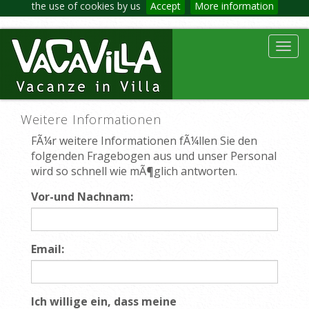
the use of cookies by us
Accept
More information
Toggl
navig
Weitere Informationen
FÃ¼r weitere Informationen fÃ¼llen Sie den
folgenden Fragebogen aus und unser Personal
wird so schnell wie mÃ¶glich antworten.
Vor-und Nachnam:
Email:
Ich willige ein, dass meine