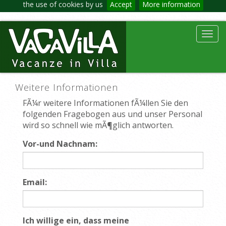
the use of cookies by us
Accept
More information
Toggl
navig
Weitere Informationen
FÃ¼r weitere Informationen fÃ¼llen Sie den
folgenden Fragebogen aus und unser Personal
wird so schnell wie mÃ¶glich antworten.
Vor-und Nachnam:
Email:
Ich willige ein, dass meine