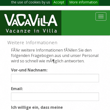
the use of cookies by us
Accept
More information
Toggl
navig
Weitere Informationen
FÃ¼r weitere Informationen fÃ¼llen Sie den
folgenden Fragebogen aus und unser Personal
wird so schnell wie mÃ¶glich antworten.
Vor-und Nachnam:
Email:
Ich willige ein, dass meine