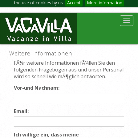
the use of cookies by us
Accept
More information
Toggl
navig
Weitere Informationen
FÃ¼r weitere Informationen fÃ¼llen Sie den
folgenden Fragebogen aus und unser Personal
wird so schnell wie mÃ¶glich antworten.
Vor-und Nachnam:
Email:
Ich willige ein, dass meine