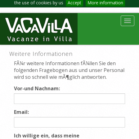
the use of cookies by us
Accept
More information
Toggl
navig
Weitere Informationen
FÃ¼r weitere Informationen fÃ¼llen Sie den
folgenden Fragebogen aus und unser Personal
wird so schnell wie mÃ¶glich antworten.
Vor-und Nachnam:
Email:
Ich willige ein, dass meine