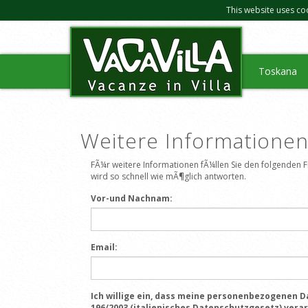
This website uses co
Toskana
Weitere Informatione
FÃ¼r weitere Informationen fÃ¼llen Sie den folgenden
wird so schnell wie mÃ¶glich antworten.
Vor-und Nachnam:
Email:
Ich willige ein, dass meine personenbezogenen Da
196/2003 (italienisches Datenschutzgesetz) vera