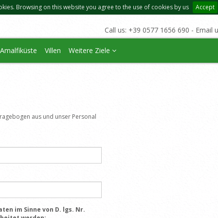
okies. Browsing on this website you agree to the use of cookies by us
Accept
Call us: +39 0577 1656 690 - Email 
Amalfiküste
Villen
Weitere Ziele
n
 Fragebogen aus und unser Personal
ten im Sinne von D. lgs. Nr.
rbeitet werden: