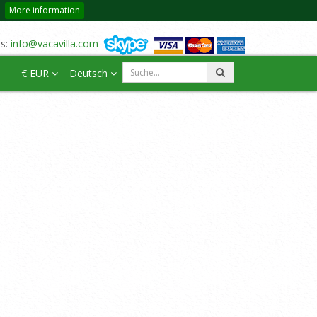
More information
us:
info@vacavilla.com
€ EUR
Deutsch