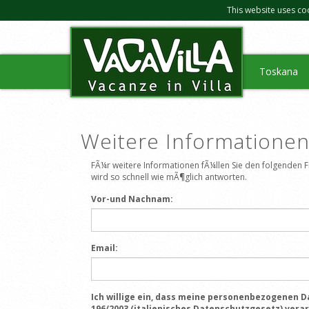
This website uses co
Toskana
Weitere Informatione
FÃ¼r weitere Informationen fÃ¼llen Sie den folgenden
wird so schnell wie mÃ¶glich antworten.
Vor-und Nachnam:
Email:
Ich willige ein, dass meine personenbezogenen Da
196/2003 (italienisches Datenschutzgesetz) vera