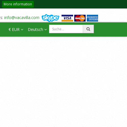
More information
us:
info@vacavilla.com
€ EUR
Deutsch