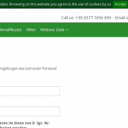
okies. Browsing on this website you agree to the use of cookies by us
Accept
Call us: +39 0577 1656 690 - Email 
Amalfiküste
Villen
Weitere Ziele
n
 Fragebogen aus und unser Personal
ten im Sinne von D. lgs. Nr.
rbeitet werden: