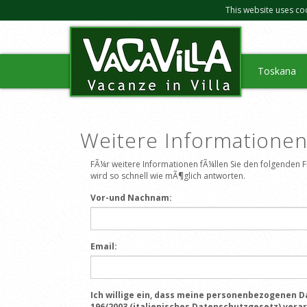
This website uses co
Toskana
Weitere Informatione
FÃ¼r weitere Informationen fÃ¼llen Sie den folgenden
wird so schnell wie mÃ¶glich antworten.
Vor-und Nachnam:
Email:
Ich willige ein, dass meine personenbezogenen Da
196/2003 (italienisches Datenschutzgesetz) vera