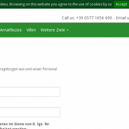
okies. Browsing on this website you agree to the use of cookies by us
Accept
Call us: +39 0577 1656 690 - Email 
Amalfiküste
Villen
Weitere Ziele
n
 Fragebogen aus und unser Personal
ten im Sinne von D. lgs. Nr.
rbeitet werden: