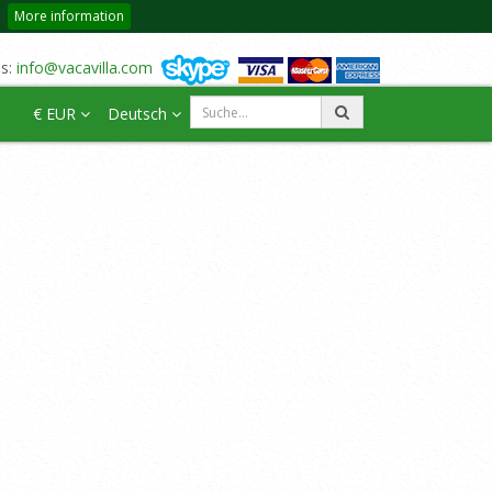
More information
us:
info@vacavilla.com
€ EUR
Deutsch