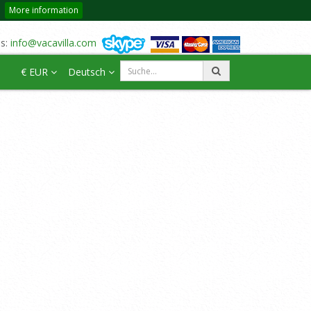
More information
us:
info@vacavilla.com
€ EUR
Deutsch