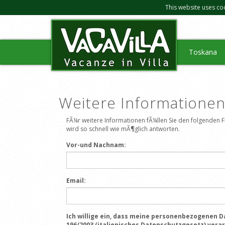
This website uses co
Toskana
Weitere Informatione
FÃ¼r weitere Informationen fÃ¼llen Sie den folgenden
wird so schnell wie mÃ¶glich antworten.
Vor-und Nachnam:
Email:
Ich willige ein, dass meine personenbezogenen Da
196/2003 (italienisches Datenschutzgesetz) vera