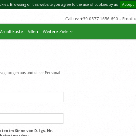
okies. Browsing on this website you agree to the use of cookies by us
Accept
Call us: +39 0577 1656 690 - Email 
Amalfiküste
Villen
Weitere Ziele
n
 Fragebogen aus und unser Personal
ten im Sinne von D. lgs. Nr.
rbeitet werden: