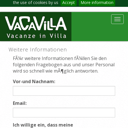
the use of cookies by us
Accept
More information
Toggl
navig
Weitere Informationen
FÃ¼r weitere Informationen fÃ¼llen Sie den
folgenden Fragebogen aus und unser Personal
wird so schnell wie mÃ¶glich antworten.
Vor-und Nachnam:
Email:
Ich willige ein, dass meine