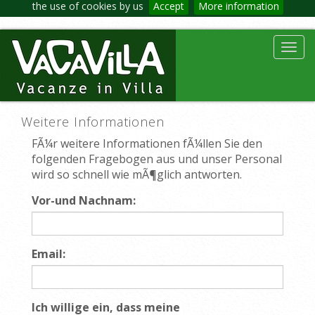
the use of cookies by us
Accept
More information
Toggl
navig
Weitere Informationen
FÃ¼r weitere Informationen fÃ¼llen Sie den
folgenden Fragebogen aus und unser Personal
wird so schnell wie mÃ¶glich antworten.
Vor-und Nachnam:
Email:
Ich willige ein, dass meine