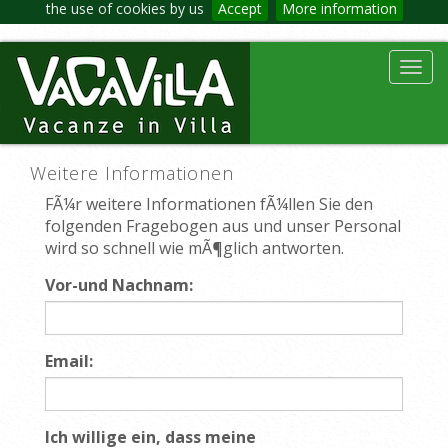
the use of cookies by us
Accept
More information
Toggl
navig
Weitere Informationen
FÃ¼r weitere Informationen fÃ¼llen Sie den
folgenden Fragebogen aus und unser Personal
wird so schnell wie mÃ¶glich antworten.
Vor-und Nachnam:
Email:
Ich willige ein, dass meine