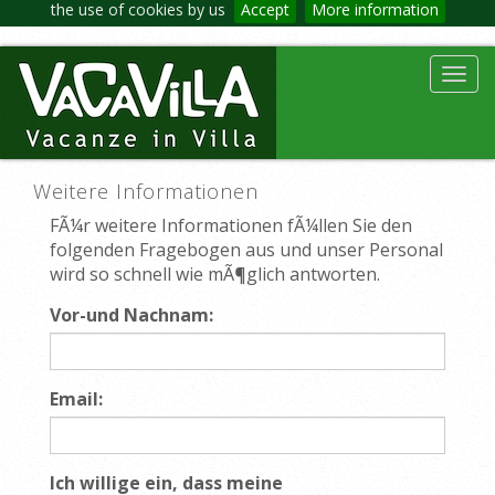
the use of cookies by us
Accept
More information
Toggl
navig
Weitere Informationen
FÃ¼r weitere Informationen fÃ¼llen Sie den
folgenden Fragebogen aus und unser Personal
wird so schnell wie mÃ¶glich antworten.
Vor-und Nachnam:
Email:
Ich willige ein, dass meine