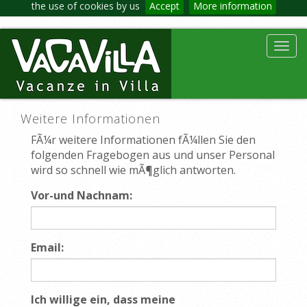
the use of cookies by us
Accept
More information
Toggl
navig
Weitere Informationen
FÃ¼r weitere Informationen fÃ¼llen Sie den
folgenden Fragebogen aus und unser Personal
wird so schnell wie mÃ¶glich antworten.
Vor-und Nachnam:
Email:
Ich willige ein, dass meine