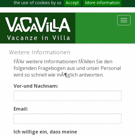
the use of cookies by us
Accept
More information
Toggl
navig
Weitere Informationen
FÃ¼r weitere Informationen fÃ¼llen Sie den
folgenden Fragebogen aus und unser Personal
wird so schnell wie mÃ¶glich antworten.
Vor-und Nachnam:
Email:
Ich willige ein, dass meine