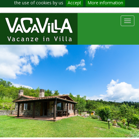
the use of cookies by us
Accept
More information
Toggl
navig