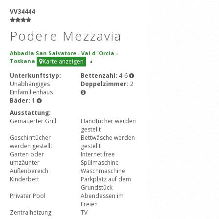
VV34444
Podere Mezzavia
Abbadia San Salvatore
-
Val d 'Orcia
-
Toskana
Karte anzeigen
4
Unterkunftstyp:
Bettenzahl:
4-6
Unabhängiges
Doppelzimmer:
2
Einfamilienhaus
Bäder:
1
Ausstattung:
Gemauerter Grill
Handtücher werden
gestellt
Geschirrtücher
Bettwäsche werden
werden gestellt
gestellt
Garten oder
Internet free
umzäunter
Spülmaschine
Außenbereich
Waschmaschine
Kinderbett
Parkplatz auf dem
Grundstück
Privater Pool
Abendessen im
Freien
Zentralheizung
TV