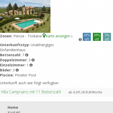
10%
10%
5%
Zonen:
Pienza - Toskana
Karte anzeigen
5
off
off
off
Unterkunftstyp:
Unabhängiges
Einfamilienhaus
Bettenzahl:
7
Doppelzimmer:
3
Einzelzimmer:
1
Bäder:
3
Piscine:
Privater Pool
Unterkunft auch wie folgt verfügbar::
Villa Campriano mit 11 Bettenzahl
ab 4.291,00 EUR/Woche
Home
Kontakt