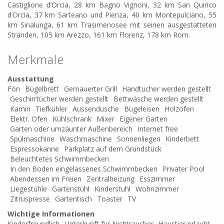
Castiglione d’Orcia, 28 km Bagno Vignoni, 32 km San Quirico
d’Orcia, 37 km Sarteano und Pienza, 40 km Montepulciano, 55
km Sinalunga, 61 km Trasimenosee mit seinen ausgestatteten
Stränden, 105 km Arezzo, 161 km Florenz, 178 km Rom.
Merkmale
Ausstattung
Fön
Bügelbrett
Gemauerter Grill
Handtücher werden gestellt
Geschirrtücher werden gestellt
Bettwäsche werden gestellt
Kamin
Tiefkühler
Aussendusche
Bügeleisen
Holzofen
Elektr. Ofen
Kühlschrank
Mixer
Eigener Garten
Garten oder umzäunter Außenbereich
Internet free
Spülmaschine
Waschmaschine
Sonnenliegen
Kinderbett
Espressokanne
Parkplatz auf dem Grundstück
Beleuchtetes Schwimmbecken
In den Boden eingelassenes Schwimmbecken
Privater Pool
Abendessen im Freien
Zentralheizung
Esszimmer
Liegestühle
Gartenstühl
Kinderstuhl
Wohnzimmer
Zitruspresse
Gartentisch
Toaster
TV
Wichtige Informationen
Kinderfreundlich
Unterkunft für Nichtraucher
Haustier erlaubt