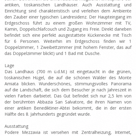
antiken, toskanischen Landhäuser. Auch Ausstattung und
Einrichtung sind charakteristisch und verleihen dem Ambiente
den Zauber einer typischen Landresidenz. Der Haupteingang im
Erdgeschoss führt zu einem großen Wohnzimmer mit TV,
Kamin, Doppelschlafcouch und Zugang ins Freie. Direkt daneben
befindet sich eine perfekt ausgestattete Kückenecke mit Tisch
für 6 Personen. Weiterhin im Erdgeschoss finden wir 1
Doppelzimmer, 1 Zweibettzimmer (mit hohem Fenster, das auf
das Doppelzimmer blickt) und 1 Bad mit Dusche.
Lage
Das Landhaus (700 m ü.d.M.) ist eingetaucht in die grünen,
toskanischen Hügel, die auf die schönen Wälder des Monte
Amiata blicken. Wunderschönes, stimmungsvolles Panorama
auf die Landschaft, die sich dem Besucher je nach Jahreszeit in
vielen Farben darbietet. Das Gut befindet sich nur 2,5 km von
der berühmten Abbazia San Salvatore, die ihren Namen von
einer antiken Benediktiner-Abtei bekommt, die in der ersten
Hälfte des 8. Jahrhunderts gegründet wurde.
Ausstattung
Podere Mezzavia ist versehen mit Zentralheizung, Internet,