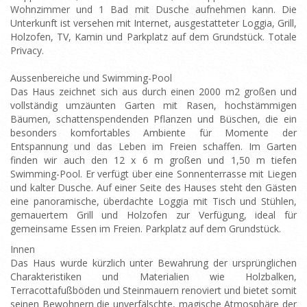
Wohnzimmer und 1 Bad mit Dusche aufnehmen kann. Die
Unterkunft ist versehen mit Internet, ausgestatteter Loggia, Grill,
Holzofen, TV, Kamin und Parkplatz auf dem Grundstück. Totale
Privacy.
Aussenbereiche und Swimming-Pool
Das Haus zeichnet sich aus durch einen 2000 m2 großen und
vollständig umzäunten Garten mit Rasen, hochstämmigen
Bäumen, schattenspendenden Pflanzen und Büschen, die ein
besonders komfortables Ambiente für Momente der
Entspannung und das Leben im Freien schaffen. Im Garten
finden wir auch den 12 x 6 m großen und 1,50 m tiefen
Swimming-Pool. Er verfügt über eine Sonnenterrasse mit Liegen
und kalter Dusche. Auf einer Seite des Hauses steht den Gästen
eine panoramische, überdachte Loggia mit Tisch und Stühlen,
gemauertem Grill und Holzofen zur Verfügung, ideal für
gemeinsame Essen im Freien. Parkplatz auf dem Grundstück.
Innen
Das Haus wurde kürzlich unter Bewahrung der ursprünglichen
Charakteristiken und Materialien wie Holzbalken,
Terracottafußböden und Steinmauern renoviert und bietet somit
seinen Bewohnern die unverfälschte, magische Atmosphäre der