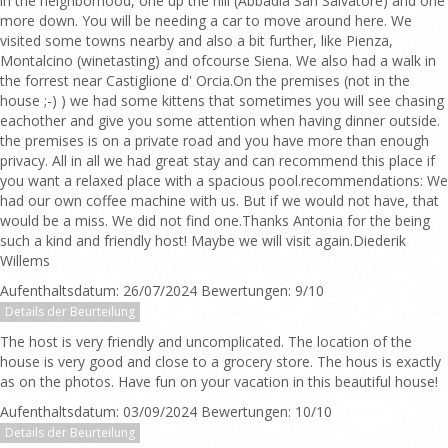
in the neighborhood, one up the hill (Abbadia San Salvatore) and one
more down. You will be needing a car to move around here. We
visited some towns nearby and also a bit further, like Pienza,
Montalcino (winetasting) and ofcourse Siena. We also had a walk in
the forrest near Castiglione d' Orcia.On the premises (not in the
house ;-) ) we had some kittens that sometimes you will see chasing
eachother and give you some attention when having dinner outside.
the premises is on a private road and you have more than enough
privacy. All in all we had great stay and can recommend this place if
you want a relaxed place with a spacious pool.recommendations: We
had our own coffee machine with us. But if we would not have, that
would be a miss. We did not find one.Thanks Antonia for the being
such a kind and friendly host! Maybe we will visit again.Diederik
Willems
Aufenthaltsdatum: 26/07/2024 Bewertungen: 9/10
Details der Beurteilung
The host is very friendly and uncomplicated. The location of the
house is very good and close to a grocery store. The hous is exactly
as on the photos. Have fun on your vacation in this beautiful house!
Aufenthaltsdatum: 03/09/2024 Bewertungen: 10/10
Details der Beurteilung