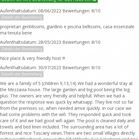
Aufenthaltsdatum: 08/06/2022 Bewertungen: 8/10
Details der Beurteilung
proprietari gentilissimi, giardino e piscina bellissimi, casa essenziale
ma tenuta bene
Aufenthaltsdatum: 28/05/2023 Bewertungen: 8/10
Details der Beurteilung
Nice place & very friendly host !!!
Aufenthaltsdatum: 30/07/2023 Bewertungen: 8/10
Details der Beurteilung
We are a family of 5 (children 9,13,14) We had a wonderful stay at
the Mezzavia house. The large garden and big pool being the big
plus. The owners are very friendly and helpfull. When we had a
question the response was quick by whatsapp. They live not so far
from the premises so, when needed arrive quickly. In our case we
had some problems with the wifi. They responded quick and took
care of it and we had good wifi again. The pool is cleaned daily and
towels and bed linen included. The surrounding area has a lot of
forrest and nice Tuscany views.There are two small Villages directly