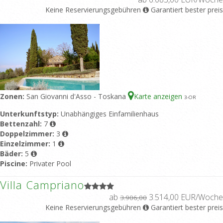
Keine Reservierungsgebühren
Garantiert bester preis
Zonen:
San Giovanni d'Asso - Toskana
Karte anzeigen
3
-OR
Unterkunftstyp:
Unabhängiges Einfamilienhaus
Bettenzahl:
7
Doppelzimmer:
3
Einzelzimmer:
1
Bäder:
5
Piscine:
Privater Pool
Villa Campriano
ab
3.514,00 EUR/Woche
3.906,00
Keine Reservierungsgebühren
Garantiert bester preis