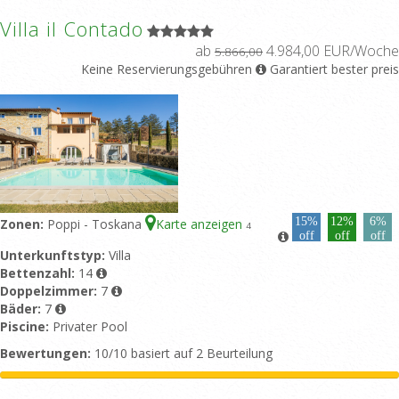
Villa il Contado
ab
4.984,00 EUR/Woche
5.866,00
Keine Reservierungsgebühren
Garantiert bester preis
15%
12%
6%
Zonen:
Poppi - Toskana
Karte anzeigen
4
off
off
off
Unterkunftstyp:
Villa
Bettenzahl:
14
Doppelzimmer:
7
Bäder:
7
Piscine:
Privater Pool
Bewertungen:
10/10 basiert auf 2 Beurteilung