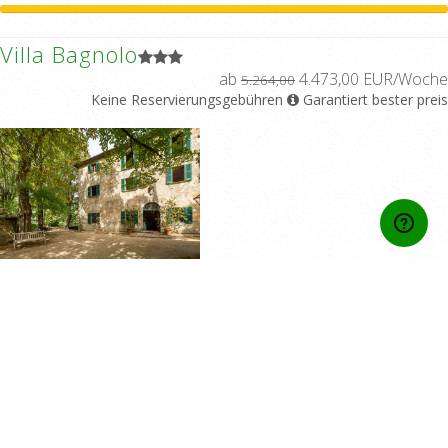
Villa Bagnolo
ab
4.473,00 EUR/Woche
5.264,00
Keine Reservierungsgebühren
Garantiert bester preis
15%
12%
6%
Zonen:
Cortona - Toskana
Karte anzeigen
4
off
off
off
Unterkunftstyp:
Unabhängiges
Einfamilienhaus
Bettenzahl:
24
Doppelzimmer:
12
Bäder:
9
Piscine:
Privater Pool
Bewertungen:
10/10 basiert auf 4 Beurteilung