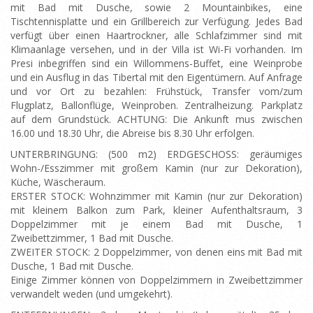
mit Bad mit Dusche, sowie 2 Mountainbikes, eine
Tischtennisplatte und ein Grillbereich zur Verfügung. Jedes Bad
verfügt über einen Haartrockner, alle Schlafzimmer sind mit
Klimaanlage versehen, und in der Villa ist Wi-Fi vorhanden. Im
Presi inbegriffen sind ein Willommens-Buffet, eine Weinprobe
und ein Ausflug in das Tibertal mit den Eigentümern. Auf Anfrage
und vor Ort zu bezahlen: Frühstück, Transfer vom/zum
Flugplatz, Ballonflüge, Weinproben. Zentralheizung. Parkplatz
auf dem Grundstück. ACHTUNG: Die Ankunft mus zwischen
16.00 und 18.30 Uhr, die Abreise bis 8.30 Uhr erfolgen.
UNTERBRINGUNG: (500 m2) ERDGESCHOSS: geräumiges
Wohn-/Esszimmer mit großem Kamin (nur zur Dekoration),
Küche, Wäscheraum.
ERSTER STOCK: Wohnzimmer mit Kamin (nur zur Dekoration)
mit kleinem Balkon zum Park, kleiner Aufenthaltsraum, 3
Doppelzimmer mit je einem Bad mit Dusche, 1
Zweibettzimmer, 1 Bad mit Dusche.
ZWEITER STOCK: 2 Doppelzimmer, von denen eins mit Bad mit
Dusche, 1 Bad mit Dusche.
Einige Zimmer können von Doppelzimmern in Zweibettzimmer
verwandelt weden (und umgekehrt).