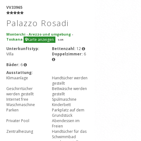
VV33965
Palazzo Rosadi
Monterchi
-
Arezzo und umgebung
-
Toskana
Karte anzeigen
5
-OR
Unterkunftstyp:
Bettenzahl:
12
Villa
Doppelzimmer:
6
Bäder:
6
Ausstattung:
Klimaanlage
Handtücher werden
gestellt
Geschirrtücher
Bettwäsche werden
werden gestellt
gestellt
Internet free
Spülmaschine
Waschmaschine
Kinderbett
Parken
Parkplatz auf dem
Grundstück
Privater Pool
Abendessen im
Freien
Zentralheizung
Handtücher für das
Schwimmbad