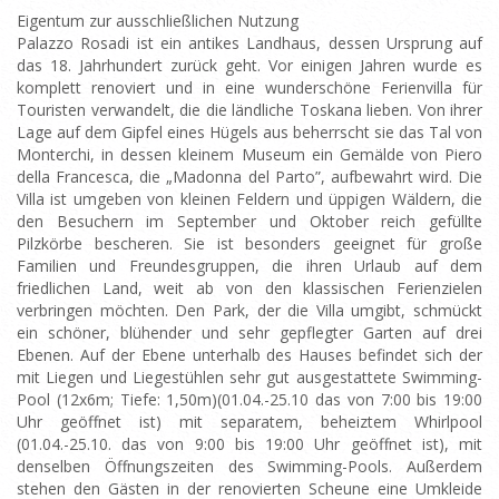
Eigentum zur ausschließlichen Nutzung
Palazzo Rosadi ist ein antikes Landhaus, dessen Ursprung auf
das 18. Jahrhundert zurück geht. Vor einigen Jahren wurde es
komplett renoviert und in eine wunderschöne Ferienvilla für
Touristen verwandelt, die die ländliche Toskana lieben. Von ihrer
Lage auf dem Gipfel eines Hügels aus beherrscht sie das Tal von
Monterchi, in dessen kleinem Museum ein Gemälde von Piero
della Francesca, die „Madonna del Parto”, aufbewahrt wird. Die
Villa ist umgeben von kleinen Feldern und üppigen Wäldern, die
den Besuchern im September und Oktober reich gefüllte
Pilzkörbe bescheren. Sie ist besonders geeignet für große
Familien und Freundesgruppen, die ihren Urlaub auf dem
friedlichen Land, weit ab von den klassischen Ferienzielen
verbringen möchten. Den Park, der die Villa umgibt, schmückt
ein schöner, blühender und sehr gepflegter Garten auf drei
Ebenen. Auf der Ebene unterhalb des Hauses befindet sich der
mit Liegen und Liegestühlen sehr gut ausgestattete Swimming-
Pool (12x6m; Tiefe: 1,50m)(01.04.-25.10 das von 7:00 bis 19:00
Uhr geöffnet ist) mit separatem, beheiztem Whirlpool
(01.04.-25.10. das von 9:00 bis 19:00 Uhr geöffnet ist), mit
denselben Öffnungszeiten des Swimming-Pools. Außerdem
stehen den Gästen in der renovierten Scheune eine Umkleide