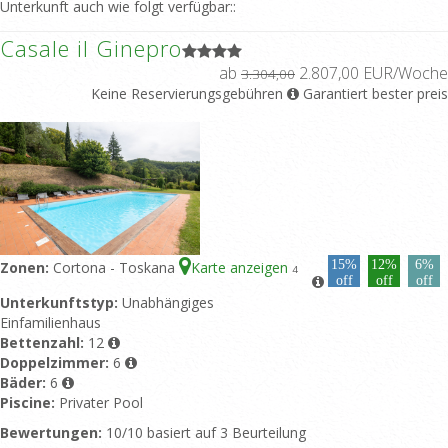
Unterkunft auch wie folgt verfügbar::
Casale il Ginepro
ab
2.807,00 EUR/Woche
3.304,00
Keine Reservierungsgebühren
Garantiert bester preis
15%
12%
6%
Zonen:
Cortona - Toskana
Karte anzeigen
4
off
off
off
Unterkunftstyp:
Unabhängiges
Einfamilienhaus
Bettenzahl:
12
Doppelzimmer:
6
Bäder:
6
Piscine:
Privater Pool
Bewertungen:
10/10 basiert auf 3 Beurteilung