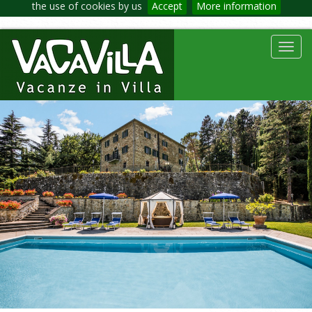
the use of cookies by us
Accept
More information
Toggl
navig