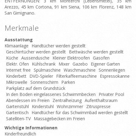
ENTFERNUNGEN: 3 km Monterchi (Lebensmittel), 35 km
Arezzo, 45 km Cortona, 91 km Siena, 106 km Florenz, 148 km
San Gimignano.
Merkmale
Ausstattung
Klimaanlage
Handtücher werden gestellt
Geschirrtücher werden gestellt
Bettwäsche werden gestellt
Küche
Aussendusche
Kleiner Elektroofen
Gasofen
Elektr. Ofen
Kühlschrank
Mixer
Gazebo
Eigener Garten
Internet free
Spülmaschine
Waschmaschine
Sonnenliegen
Kinderbett
DVD-Spieler
Filterkaffeemaschine
Espressokanne
Mikrowelle
Sonnenschirm
Parken
Parkplatz auf dem Grundstück
In den Boden eingelassenes Schwimmbecken
Privater Pool
Abendessen im Freien
Zentralheizung
Aufenthaltsraum
Gartenstühl
Kinderstuhl
Wohnzimmer
Zitruspresse
Gartentisch
Handtücher für das Schwimmbad werden gestellt
Satelliten-TV
Massagebecken im Freien
Wichtige Informationen
Kinderfreundlich