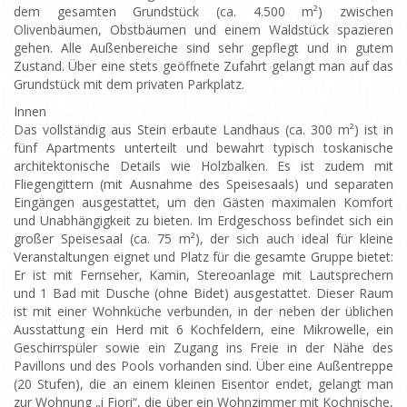
dem gesamten Grundstück (ca. 4.500 m²) zwischen
Olivenbäumen, Obstbäumen und einem Waldstück spazieren
gehen. Alle Außenbereiche sind sehr gepflegt und in gutem
Zustand. Über eine stets geöffnete Zufahrt gelangt man auf das
Grundstück mit dem privaten Parkplatz.
Innen
Das vollständig aus Stein erbaute Landhaus (ca. 300 m²) ist in
fünf Apartments unterteilt und bewahrt typisch toskanische
architektonische Details wie Holzbalken. Es ist zudem mit
Fliegengittern (mit Ausnahme des Speisesaals) und separaten
Eingängen ausgestattet, um den Gästen maximalen Komfort
und Unabhängigkeit zu bieten. Im Erdgeschoss befindet sich ein
großer Speisesaal (ca. 75 m²), der sich auch ideal für kleine
Veranstaltungen eignet und Platz für die gesamte Gruppe bietet:
Er ist mit Fernseher, Kamin, Stereoanlage mit Lautsprechern
und 1 Bad mit Dusche (ohne Bidet) ausgestattet. Dieser Raum
ist mit einer Wohnküche verbunden, in der neben der üblichen
Ausstattung ein Herd mit 6 Kochfeldern, eine Mikrowelle, ein
Geschirrspüler sowie ein Zugang ins Freie in der Nähe des
Pavillons und des Pools vorhanden sind. Über eine Außentreppe
(20 Stufen), die an einem kleinen Eisentor endet, gelangt man
zur Wohnung „i Fiori“, die über ein Wohnzimmer mit Kochnische,