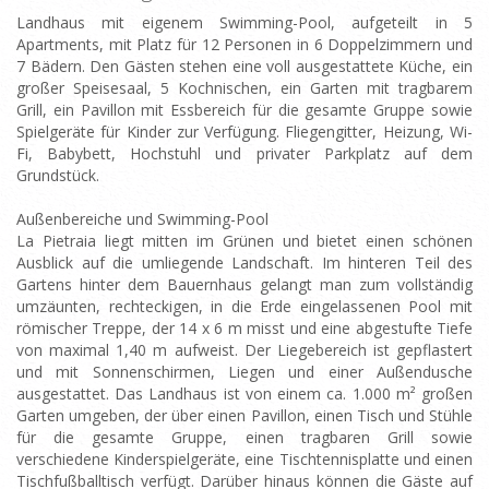
Landhaus mit eigenem Swimming-Pool, aufgeteilt in 5
Apartments, mit Platz für 12 Personen in 6 Doppelzimmern und
7 Bädern. Den Gästen stehen eine voll ausgestattete Küche, ein
großer Speisesaal, 5 Kochnischen, ein Garten mit tragbarem
Grill, ein Pavillon mit Essbereich für die gesamte Gruppe sowie
Spielgeräte für Kinder zur Verfügung. Fliegengitter, Heizung, Wi-
Fi, Babybett, Hochstuhl und privater Parkplatz auf dem
Grundstück.
Außenbereiche und Swimming-Pool
La Pietraia liegt mitten im Grünen und bietet einen schönen
Ausblick auf die umliegende Landschaft. Im hinteren Teil des
Gartens hinter dem Bauernhaus gelangt man zum vollständig
umzäunten, rechteckigen, in die Erde eingelassenen Pool mit
römischer Treppe, der 14 x 6 m misst und eine abgestufte Tiefe
von maximal 1,40 m aufweist. Der Liegebereich ist gepflastert
und mit Sonnenschirmen, Liegen und einer Außendusche
ausgestattet. Das Landhaus ist von einem ca. 1.000 m² großen
Garten umgeben, der über einen Pavillon, einen Tisch und Stühle
für die gesamte Gruppe, einen tragbaren Grill sowie
verschiedene Kinderspielgeräte, eine Tischtennisplatte und einen
Tischfußballtisch verfügt. Darüber hinaus können die Gäste auf