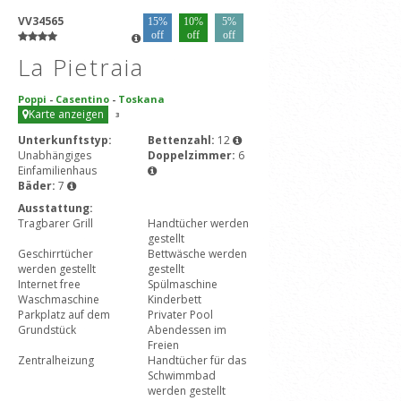
VV34565
15%
10%
5%
off
off
off
La Pietraia
Poppi
-
Casentino
-
Toskana
Karte anzeigen
3
Unterkunftstyp:
Bettenzahl:
12
Unabhängiges
Doppelzimmer:
6
Einfamilienhaus
Bäder:
7
Ausstattung:
Tragbarer Grill
Handtücher werden
gestellt
Geschirrtücher
Bettwäsche werden
werden gestellt
gestellt
Internet free
Spülmaschine
Waschmaschine
Kinderbett
Parkplatz auf dem
Privater Pool
Grundstück
Abendessen im
Freien
Zentralheizung
Handtücher für das
Schwimmbad
werden gestellt