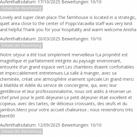
Aufenthaltsdatum: 17/10/2025 Bewertungen: 10/10
Details der Beurteilung
Lovely and super clean place.The farmhouse is located in a strategic,
quiet area close to the center of Poppi.Vacavilla staff was very kind
and helpful.Thank you for your hospitality and warm welcome.Anisha
Aufenthaltsdatum: 20/03/2025 Bewertungen: 10/10
Details der Beurteilung
Notre séjour a été tout simplement merveilleux !La propriété est
magnifique et parfaitement intégrée au paysage environnant,
entourée d'un grand espace vert.Les chambres étaient confortables
et impeccablement entretenues.La salle à manger, avec sa
cheminée, créait une atmosphère vraiment spéciale.Un grand merci
à Matilda et Adèle du service de conciergerie, qui, avec leur
gentillesse et leur professionnalisme, nous ont aidés à réserver un
chef privé pour le petit-déjeuner.Le petit-déjeuner était excellent et
copieux, avec des tartes, de délicieux croissants, des œufs et du
jambon.Merci pour votre accueil chaleureux ; nous reviendrons très
bientôt!
Aufenthaltsdatum: 12/09/2025 Bewertungen: 10/10
Details der Beurteilung