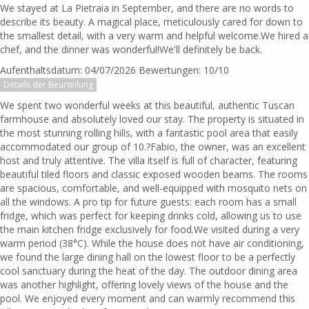
We stayed at La Pietraia in September, and there are no words to
describe its beauty. A magical place, meticulously cared for down to
the smallest detail, with a very warm and helpful welcome.We hired a
chef, and the dinner was wonderful!We'll definitely be back.
Aufenthaltsdatum: 04/07/2026 Bewertungen: 10/10
Details der Beurteilung
We spent two wonderful weeks at this beautiful, authentic Tuscan
farmhouse and absolutely loved our stay. The property is situated in
the most stunning rolling hills, with a fantastic pool area that easily
accommodated our group of 10.?Fabio, the owner, was an excellent
host and truly attentive. The villa itself is full of character, featuring
beautiful tiled floors and classic exposed wooden beams. The rooms
are spacious, comfortable, and well-equipped with mosquito nets on
all the windows. A pro tip for future guests: each room has a small
fridge, which was perfect for keeping drinks cold, allowing us to use
the main kitchen fridge exclusively for food.We visited during a very
warm period (38°C). While the house does not have air conditioning,
we found the large dining hall on the lowest floor to be a perfectly
cool sanctuary during the heat of the day. The outdoor dining area
was another highlight, offering lovely views of the house and the
pool. We enjoyed every moment and can warmly recommend this