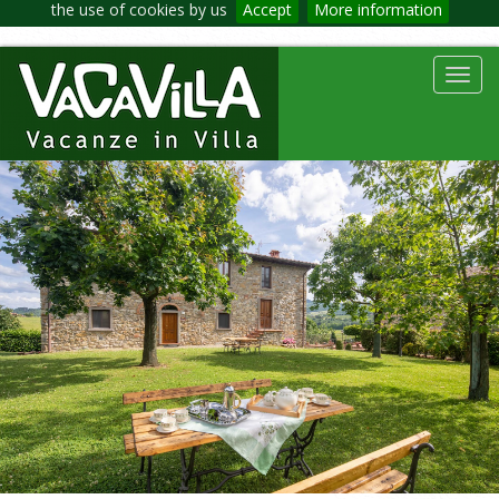
the use of cookies by us
Accept
More information
Toggl
navig