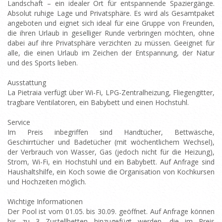
Landschaft – ein idealer Ort für entspannende Spaziergänge.
Absolut ruhige Lage und Privatsphäre. Es wird als Gesamtpaket
angeboten und eignet sich ideal für eine Gruppe von Freunden,
die ihren Urlaub in geselliger Runde verbringen möchten, ohne
dabei auf ihre Privatsphäre verzichten zu müssen. Geeignet für
alle, die einen Urlaub im Zeichen der Entspannung, der Natur
und des Sports lieben.
Ausstattung
La Pietraia verfügt über Wi-Fi, LPG-Zentralheizung, Fliegengitter,
tragbare Ventilatoren, ein Babybett und einen Hochstuhl.
Service
Im Preis inbegriffen sind Handtücher, Bettwäsche,
Geschirrtücher und Badetücher (mit wöchentlichem Wechsel),
der Verbrauch von Wasser, Gas (jedoch nicht für die Heizung),
Strom, Wi-Fi, ein Hochstuhl und ein Babybett. Auf Anfrage sind
Haushaltshilfe, ein Koch sowie die Organisation von Kochkursen
und Hochzeiten möglich.
Wichtige Informationen
Der Pool ist vom 01.05. bis 30.09. geöffnet. Auf Anfrage können
bis zu 3 Zustellbetten hinzugefügt werden, die im Preis