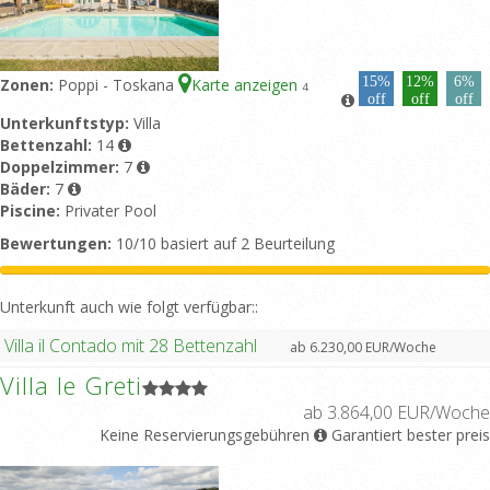
15%
12%
6%
Zonen:
Poppi - Toskana
Karte anzeigen
4
off
off
off
Unterkunftstyp:
Villa
Bettenzahl:
14
Doppelzimmer:
7
Bäder:
7
Piscine:
Privater Pool
Bewertungen:
10/10 basiert auf 2 Beurteilung
Unterkunft auch wie folgt verfügbar::
Villa il Contado mit 28 Bettenzahl
ab 6.230,00 EUR/Woche
Villa le Greti
ab 3.864,00 EUR/Woche
Keine Reservierungsgebühren
Garantiert bester preis