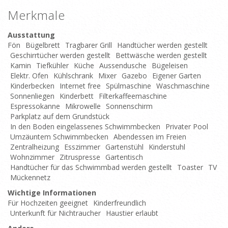
Merkmale
Ausstattung
Fön
Bügelbrett
Tragbarer Grill
Handtücher werden gestellt
Geschirrtücher werden gestellt
Bettwäsche werden gestellt
Kamin
Tiefkühler
Küche
Aussendusche
Bügeleisen
Elektr. Ofen
Kühlschrank
Mixer
Gazebo
Eigener Garten
Kinderbecken
Internet free
Spülmaschine
Waschmaschine
Sonnenliegen
Kinderbett
Filterkaffeemaschine
Espressokanne
Mikrowelle
Sonnenschirm
Parkplatz auf dem Grundstück
In den Boden eingelassenes Schwimmbecken
Privater Pool
Umzäuntem Schwimmbecken
Abendessen im Freien
Zentralheizung
Esszimmer
Gartenstühl
Kinderstuhl
Wohnzimmer
Zitruspresse
Gartentisch
Handtücher für das Schwimmbad werden gestellt
Toaster
TV
Mückennetz
Wichtige Informationen
Für Hochzeiten geeignet
Kinderfreundlich
Unterkunft für Nichtraucher
Haustier erlaubt