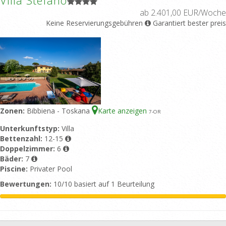
Villa Stefano
ab 2.401,00 EUR/Woche
Keine Reservierungsgebühren
Garantiert bester preis
Zonen:
Bibbiena - Toskana
Karte anzeigen
7
-OR
Unterkunftstyp:
Villa
Bettenzahl:
12-15
Doppelzimmer:
6
Bäder:
7
Piscine:
Privater Pool
Bewertungen:
10/10 basiert auf 1 Beurteilung