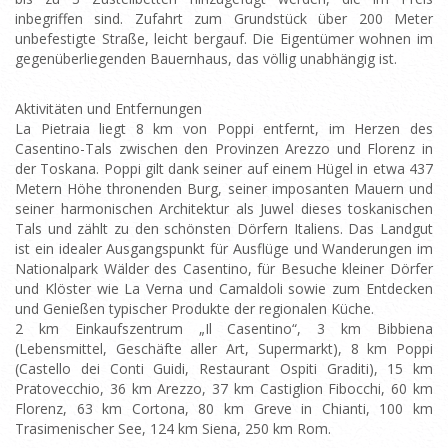
inbegriffen sind. Zufahrt zum Grundstück über 200 Meter
unbefestigte Straße, leicht bergauf. Die Eigentümer wohnen im
gegenüberliegenden Bauernhaus, das völlig unabhängig ist.
Aktivitäten und Entfernungen
La Pietraia liegt 8 km von Poppi entfernt, im Herzen des
Casentino-Tals zwischen den Provinzen Arezzo und Florenz in
der Toskana. Poppi gilt dank seiner auf einem Hügel in etwa 437
Metern Höhe thronenden Burg, seiner imposanten Mauern und
seiner harmonischen Architektur als Juwel dieses toskanischen
Tals und zählt zu den schönsten Dörfern Italiens. Das Landgut
ist ein idealer Ausgangspunkt für Ausflüge und Wanderungen im
Nationalpark Wälder des Casentino, für Besuche kleiner Dörfer
und Klöster wie La Verna und Camaldoli sowie zum Entdecken
und Genießen typischer Produkte der regionalen Küche.
2 km Einkaufszentrum „Il Casentino“, 3 km Bibbiena
(Lebensmittel, Geschäfte aller Art, Supermarkt), 8 km Poppi
(Castello dei Conti Guidi, Restaurant Ospiti Graditi), 15 km
Pratovecchio, 36 km Arezzo, 37 km Castiglion Fibocchi, 60 km
Florenz, 63 km Cortona, 80 km Greve in Chianti, 100 km
Trasimenischer See, 124 km Siena, 250 km Rom.