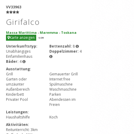
VV33963
Girifalco
Massa Marittima
-
Maremma
-
Toskana
Karte anzeigen
5
-OR
Unterkunftstyp:
Bettenzahl:
8
Unabhängiges
Doppelzimmer:
4
Einfamilienhaus
Bäder:
4
Ausstattung:
Grill
Gemauerter Grill
Garten oder
Internet free
umzäunter
Spülmaschine
Außenbereich
Waschmaschine
Kinderbett
Parken
Privater Pool
Abendessen im
Freien
Leistungen:
Haushaltshilfe
Koch
Aktivitäten:
Reitunterricht: 3km