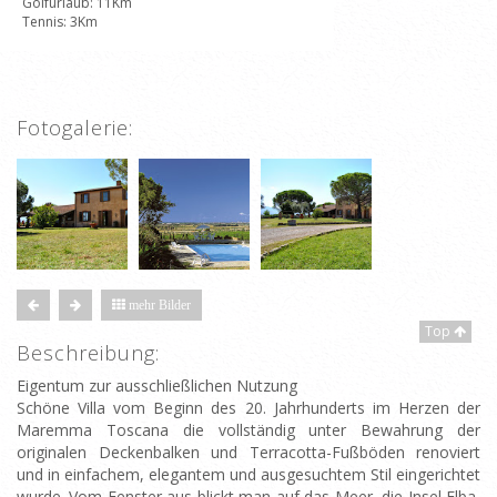
Golfurlaub: 11Km
Tennis: 3Km
Fotogalerie:
mehr Bilder
Top
Beschreibung:
Eigentum zur ausschließlichen Nutzung
Schöne Villa vom Beginn des 20. Jahrhunderts im Herzen der
Maremma Toscana die vollständig unter Bewahrung der
originalen Deckenbalken und Terracotta-Fußböden renoviert
und in einfachem, elegantem und ausgesuchtem Stil eingerichtet
wurde. Vom Fenster aus blickt man auf das Meer, die Insel Elba,