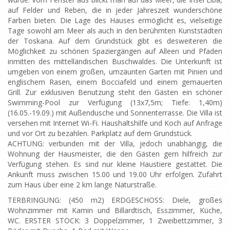
auf Felder und Reben, die in jeder Jahreszeit wunderschöne
Farben bieten. Die Lage des Hauses ermöglicht es, vielseitige
Tage sowohl am Meer als auch in den berühmten Kunststädten
der Toskana. Auf dem Grundstück gibt es desweiteren die
Möglichkeit zu schönen Spaziergängen auf Alleen und Pfaden
inmitten des mittelländischen Buschwaldes. Die Unterkunft ist
umgeben von einem großen, umzäunten Garten mit Pinien und
englischem Rasen, einem Bocciafeld und einem gemauerten
Grill. Zur exklusiven Benutzung steht den Gästen ein schöner
Swimming-Pool zur Verfügung (13x7,5m; Tiefe: 1,40m)
(16.05.-19.09.) mit Außendusche und Sonnenterrasse. Die Villa ist
versehen mit Internet Wi-Fi. Haushaltshilfe und Koch auf Anfrage
und vor Ort zu bezahlen. Parkplatz auf dem Grundstück.
ACHTUNG: verbunden mit der Villa, jedoch unabhängig, die
Wohnung der Hausmeister, die den Gästen gern hilfreich zur
Verfügung stehen. Es sind nur kleine Haustiere gestattet. Die
Ankunft muss zwischen 15.00 und 19.00 Uhr erfolgen. Zufahrt
zum Haus über eine 2 km lange Naturstraße.
TERBRINGUNG: (450 m2) ERDGESCHOSS: Diele, großes
Wohnzimmer mit Kamin und Billardtisch, Esszimmer, Küche,
WC. ERSTER STOCK: 3 Doppelzimmer, 1 Zweibettzimmer, 3