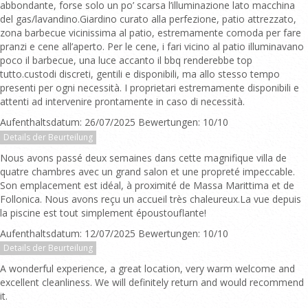
abbondante, forse solo un po’ scarsa l’illuminazione lato macchina
del gas/lavandino.Giardino curato alla perfezione, patio attrezzato,
zona barbecue vicinissima al patio, estremamente comoda per fare
pranzi e cene all’aperto. Per le cene, i fari vicino al patio illuminavano
poco il barbecue, una luce accanto il bbq renderebbe top
tutto.custodi discreti, gentili e disponibili, ma allo stesso tempo
presenti per ogni necessità. I proprietari estremamente disponibili e
attenti ad intervenire prontamente in caso di necessità.
Aufenthaltsdatum: 26/07/2025 Bewertungen: 10/10
Details der Beurteilung
Nous avons passé deux semaines dans cette magnifique villa de
quatre chambres avec un grand salon et une propreté impeccable.
Son emplacement est idéal, à proximité de Massa Marittima et de
Follonica. Nous avons reçu un accueil très chaleureux.La vue depuis
la piscine est tout simplement époustouflante!
Aufenthaltsdatum: 12/07/2025 Bewertungen: 10/10
Details der Beurteilung
A wonderful experience, a great location, very warm welcome and
excellent cleanliness. We will definitely return and would recommend
it.