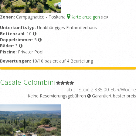
Zonen:
Campagnatico - Toskana
Karte anzeigen
3
-OR
Unterkunftstyp:
Unabhängiges Einfamilienhaus
Bettenzahl:
10
Doppelzimmer:
5
Bäder:
3
Piscine:
Privater Pool
Bewertungen:
10/10 basiert auf 4 Beurteilung
Casale Colombini
ab
2.835,00 EUR/Woche
3.150,00
Keine Reservierungsgebühren
Garantiert bester preis