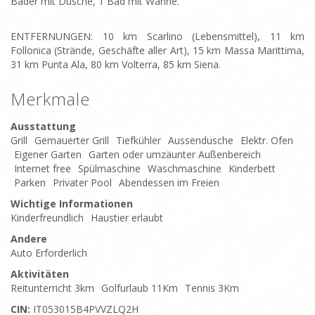
Bäder mit Dusche, 1 Bad mit Wanne.
ENTFERNUNGEN: 10 km Scarlino (Lebensmittel), 11 km
Follonica (Strände, Geschäfte aller Art), 15 km Massa Marittima,
31 km Punta Ala, 80 km Volterra, 85 km Siena.
Merkmale
Ausstattung
Grill
Gemauerter Grill
Tiefkühler
Aussendusche
Elektr. Ofen
Eigener Garten
Garten oder umzäunter Außenbereich
Internet free
Spülmaschine
Waschmaschine
Kinderbett
Parken
Privater Pool
Abendessen im Freien
Wichtige Informationen
Kinderfreundlich
Haustier erlaubt
Andere
Auto Erforderlich
Aktivitäten
Reitunterricht 3km
Golfurlaub 11Km
Tennis 3Km
CIN:
IT053015B4PVVZLQ2H