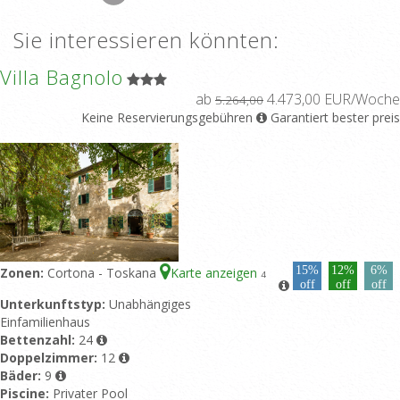
Sie interessieren könnten:
Villa Bagnolo
ab
4.473,00 EUR/Woche
5.264,00
Keine Reservierungsgebühren
Garantiert bester preis
15%
12%
6%
Zonen:
Cortona - Toskana
Karte anzeigen
4
off
off
off
Unterkunftstyp:
Unabhängiges
Einfamilienhaus
Bettenzahl:
24
Doppelzimmer:
12
Bäder:
9
Piscine:
Privater Pool