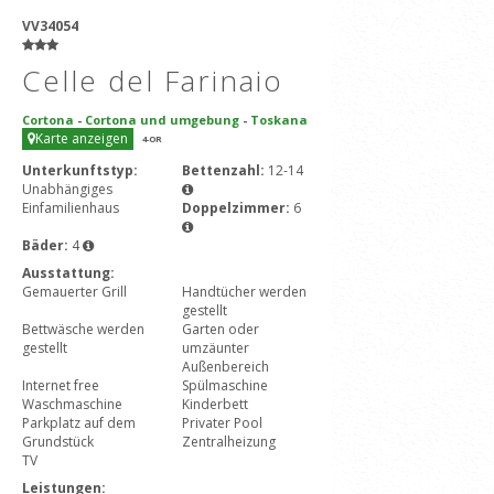
VV34054
Celle del Farinaio
Cortona
-
Cortona und umgebung
-
Toskana
Karte anzeigen
4
-OR
Unterkunftstyp:
Bettenzahl:
12-14
Unabhängiges
Einfamilienhaus
Doppelzimmer:
6
Bäder:
4
Ausstattung:
Gemauerter Grill
Handtücher werden
gestellt
Bettwäsche werden
Garten oder
gestellt
umzäunter
Außenbereich
Internet free
Spülmaschine
Waschmaschine
Kinderbett
Parkplatz auf dem
Privater Pool
Grundstück
Zentralheizung
TV
Leistungen: