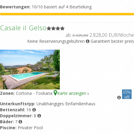
Bewertungen:
10/10 basiert auf 4 Beurteilung
Casale il Gelso
ab
2.828,00 EUR/Woche
3.325,00
Keine Reservierungsgebühren
Garantiert bester preis
15%
Zonen:
Cortona - Toskana
Karte anzeigen
5
off
Unterkunftstyp:
Unabhängiges Einfamilienhaus
Bettenzahl:
16
Doppelzimmer:
8
Bäder:
7
Piscine:
Privater Pool