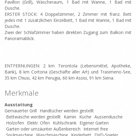
Pavillon (Grill), Wäscheraum, 1 Bad mit Wanne, 1 Bad mit
Dusche.
ERSTER STOCK: 4 Doppelzimmer, 2 Zimmer mit franz. Bett
jedes mit 1 zusätzlichen Einzelbett, 1 Bad mit Wanne, 1 Bad mit
Dusche.
Zwei der Schlafzimmer haben direkten Zugang zum Balkon mit
Panoramablick.
ENTFERNUNGEN: 2 km Terontola (Lebensmittel, Apotheke,
Bank), 8 km Cortona (Geschäfte aller Art) und Trasimeno-See,
35 km Chiusi, 42 km Perugia, 60 km Assisi, 91 km Siena.
Merkmale
Ausstattung
Gemauerter Grill
Handtücher werden gestellt
Bettwäsche werden gestellt
Kamin
Küche
Aussendusche
Holzofen
Elektr. Ofen
Kühlschrank
Eigener Garten
Garten oder umzäunter Außenbereich
Internet free
Spülmaschine
Waschmaschine
Kinderbett
DVD-Spieler