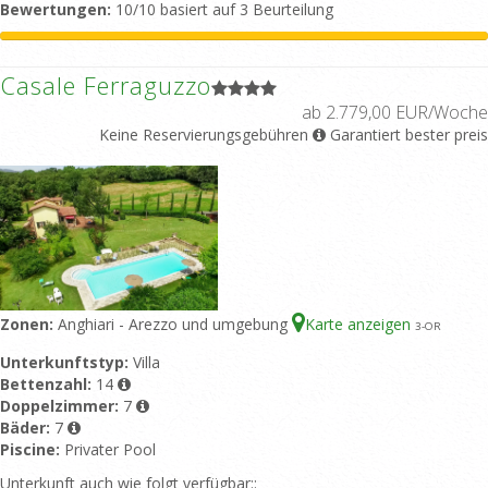
Bewertungen:
10/10 basiert auf 3 Beurteilung
Casale Ferraguzzo
ab 2.779,00 EUR/Woche
Keine Reservierungsgebühren
Garantiert bester preis
Zonen:
Anghiari - Arezzo und umgebung
Karte anzeigen
3
-OR
Unterkunftstyp:
Villa
Bettenzahl:
14
Doppelzimmer:
7
Bäder:
7
Piscine:
Privater Pool
Unterkunft auch wie folgt verfügbar::