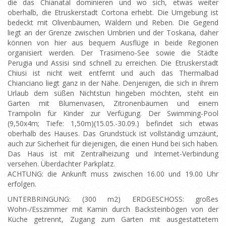
die das Chianatal dominieren und wo sich, etwas weiter
oberhalb, die Etruskerstadt Cortona erhebt. Die Umgebung ist
bedeckt mit Olivenbäumen, Wäldern und Reben. Die Gegend
liegt an der Grenze zwischen Umbrien und der Toskana, daher
können von hier aus bequem Ausflüge in beide Regionen
organisiert werden. Der Trasimeno-See sowie die Städte
Perugia und Assisi sind schnell zu erreichen. Die Etruskerstadt
Chiusi ist nicht weit entfernt und auch das Thermalbad
Chianciano liegt ganz in der Nähe. Denjenigen, die sich in ihrem
Urlaub dem süßen Nichtstun hingeben möchten, steht ein
Garten mit Blumenvasen, Zitronenbäumen und einem
Trampolin für Kinder zur Verfügung. Der Swimming-Pool
(9,50x4m; Tiefe: 1,50m)(15.05.-30.09.) befindet sich etwas
oberhalb des Hauses. Das Grundstück ist vollständig umzäunt,
auch zur Sicherheit für diejenigen, die einen Hund bei sich haben.
Das Haus ist mit Zentralheizung und Internet-Verbindung
versehen. Überdachter Parkplatz.
ACHTUNG: die Ankunft muss zwischen 16.00 und 19.00 Uhr
erfolgen.
UNTERBRINGUNG: (300 m2) ERDGESCHOSS: großes
Wohn-/Esszimmer mit Kamin durch Backsteinbögen von der
Küche getrennt, Zugang zum Garten mit ausgestattetem