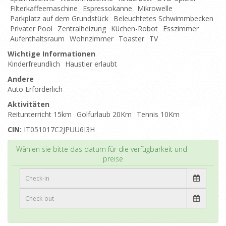
Filterkaffeemaschine
Espressokanne
Mikrowelle
Parkplatz auf dem Grundstück
Beleuchtetes Schwimmbecken
Privater Pool
Zentralheizung
Küchen-Robot
Esszimmer
Aufenthaltsraum
Wohnzimmer
Toaster
TV
Wichtige Informationen
Kinderfreundlich
Haustier erlaubt
Andere
Auto Erforderlich
Aktivitäten
Reitunterricht 15km
Golfurlaub 20Km
Tennis 10Km
CIN:
IT051017C2JPUU6I3H
Top
Wählen sie bitte das datum für die verfügbarkeit und
preise