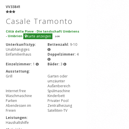
VV33841
Casale Tramonto
Città della Pieve
-
Die landschaft Umbriens
-
Umbrien
Karte anzeigen
2
-OR
Unterkunftstyp:
Bettenzahl:
9-10
Unabhängiges
Einfamilienhaus
Doppelzimmer:
4
Einzelzimmer:
1
Bäder:
3
Ausstattung:
Grill
Garten oder
umzäunter
Außenbereich
Internet free
Spülmaschine
Waschmaschine
Kinderbett
Parken
Privater Pool
Abendessen im
Zentralheizung
Freien
Satelliten-TV
Leistungen:
Haushaltshilfe