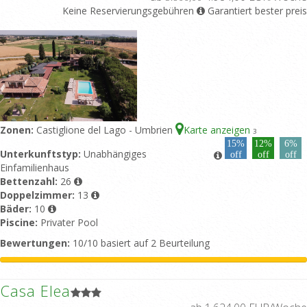
Keine Reservierungsgebühren
Garantiert bester preis
Zonen:
Castiglione del Lago - Umbrien
Karte anzeigen
3
15%
12%
6%
Unterkunftstyp:
Unabhängiges
off
off
off
Einfamilienhaus
Bettenzahl:
26
Doppelzimmer:
13
Bäder:
10
Piscine:
Privater Pool
Bewertungen:
10/10 basiert auf 2 Beurteilung
Casa Elea