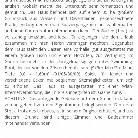
antiken Möbeln macht die Unterkunft sehr romantisch und
gemütlich. Das Haus befindet sich auf einem 35 ha großem
Grundstück aus Wäldern und Olivenhainen, gekennzeichnete
Pfade, entlang denen man Spaziergänge in einer zauberhaften
und unberührten Natur unternehmen kann. Der Garten (1 ha) ist
vollständig umzäunt und ideal für diejenigen, die den Urlaub
zusammen mit ihren Tieren verbringen möchten. Gegenüber
dem Haus steht den Gästen eine Vorhalle, gut ausgestattet mit
einem großen Tisch und einem Holzofen, zur Verfügung. Im
Garten befindet sich der Unregelmässig geformtes Swimming-
Pool, der nur von den Gästen benutzt wird (9x5m Max/2m Mind;
Tiefe: 0,8 – 1,60m) (01/05-30/09), Spiele für Kinder und
verschiedene Ecken mit bequemen Sitzmöglichkeiten, um sich
zu erholen. Das Haus ist ausgestattet mit einer Wlan-
Internetverbindung, die im Preis inbegriffen ist. Gasheizung.
ACHTUNG: Das anliegende Gebäude auf dem Grundstück kann
vorübergehend von den Eigentümern belegt werden. Der erste
Stock, trotz des Umbaus, ist in seinem Original erhalten, und aus
diesem Grunde sind einige Zimmer und Badezimmer
miteinander verbunden.