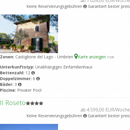
ab 1.624,00 EUR/Woche
Keine Reservierungsgebühren
Garantiert bester preis
Zonen:
Castiglione del Lago - Umbrien
Karte anzeigen
7
-OR
Unterkunftstyp:
Unabhängiges Einfamilienhaus
Bettenzahl:
12
Doppelzimmer:
6
Bäder:
3
Piscine:
Privater Pool
Il Roseto
ab 4.599,00 EUR/Woche
Keine Reservierungsgebühren
Garantiert bester preis