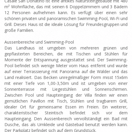
Casale San Donatino ist eine antikes Natursteingebäude mit 480
m² Wohnfläche, das mit seinen 6 Doppelzimmern und 3 Bädern
12 Personen aufnehmen kann. Es verfügt über einen sehr
schönen privaten und panoramischen Swimming-Pool, Wi-Fi und
Grill. Dieses Haus ist die ideale Lösung für Freundesgruppen und
große Familien.
Aussenbereiche und Swimming-Pool
Das Landhaus ist umgeben von mehreren grünen und
gepflasterten Bereichen, die mit Tischen und Stühlen für
Momente der Entspannung ausgestattet sind. Der Swimming-
Pool befindet sich wenige Meter vom Haus entfernt und wurde
auf einer Terrassierung mit Panorama auf die Wälder und das
Land realisiert. Das Becken unregelmäßiger Form misst 15x6m
mit einer Tiefe von 1,00-3,50m und ist umgeben von einer
Sonnenterrasse mit Liegestühlen und Sonnenschirmen.
Zwischen Pool und Haupteingang der Villa finden wir einen
gemütlichen Pavillon mit Tisch, Stühlen und tragbarem Grill,
idealer Ort für gemeinsame Essen im Freien. Ein weiterer,
charakteristischer Steintisch befindet sich vor dem
Haupteingang. Den Aussenbereich vervollständigt ein Bad mit
Dusche, das als Umkleide und Gästebad benutzt werden kann.
Der Parkplatz befindet sich auf dem Grundstück.