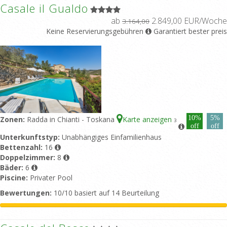
Casale il Gualdo
ab
2.849,00 EUR/Woche
3.164,00
Keine Reservierungsgebühren
Garantiert bester preis
10%
5%
Zonen:
Radda in Chianti - Toskana
Karte anzeigen
3
off
off
Unterkunftstyp:
Unabhängiges Einfamilienhaus
Bettenzahl:
16
Doppelzimmer:
8
Bäder:
6
Piscine:
Privater Pool
Bewertungen:
10/10 basiert auf 14 Beurteilung