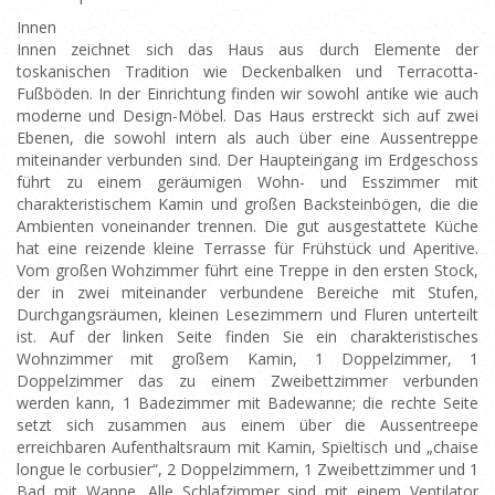
Innen
Innen zeichnet sich das Haus aus durch Elemente der
toskanischen Tradition wie Deckenbalken und Terracotta-
Fußböden. In der Einrichtung finden wir sowohl antike wie auch
moderne und Design-Möbel. Das Haus erstreckt sich auf zwei
Ebenen, die sowohl intern als auch über eine Aussentreppe
miteinander verbunden sind. Der Haupteingang im Erdgeschoss
führt zu einem geräumigen Wohn- und Esszimmer mit
charakteristischem Kamin und großen Backsteinbögen, die die
Ambienten voneinander trennen. Die gut ausgestattete Küche
hat eine reizende kleine Terrasse für Frühstück und Aperitive.
Vom großen Wohzimmer führt eine Treppe in den ersten Stock,
der in zwei miteinander verbundene Bereiche mit Stufen,
Durchgangsräumen, kleinen Lesezimmern und Fluren unterteilt
ist. Auf der linken Seite finden Sie ein charakteristisches
Wohnzimmer mit großem Kamin, 1 Doppelzimmer, 1
Doppelzimmer das zu einem Zweibettzimmer verbunden
werden kann, 1 Badezimmer mit Badewanne; die rechte Seite
setzt sich zusammen aus einem über die Aussentreepe
erreichbaren Aufenthaltsraum mit Kamin, Spieltisch und „chaise
longue le corbusier“, 2 Doppelzimmern, 1 Zweibettzimmer und 1
Bad mit Wanne. Alle Schlafzimmer sind mit einem Ventilator