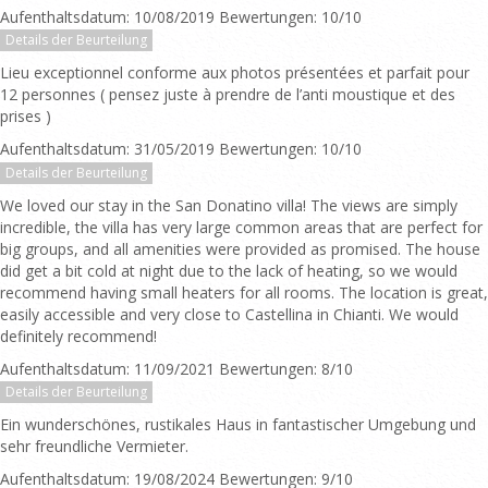
Aufenthaltsdatum: 10/08/2019 Bewertungen: 10/10
Details der Beurteilung
Lieu exceptionnel conforme aux photos présentées et parfait pour
12 personnes ( pensez juste à prendre de l’anti moustique et des
prises )
Aufenthaltsdatum: 31/05/2019 Bewertungen: 10/10
Details der Beurteilung
We loved our stay in the San Donatino villa! The views are simply
incredible, the villa has very large common areas that are perfect for
big groups, and all amenities were provided as promised. The house
did get a bit cold at night due to the lack of heating, so we would
recommend having small heaters for all rooms. The location is great,
easily accessible and very close to Castellina in Chianti. We would
definitely recommend!
Aufenthaltsdatum: 11/09/2021 Bewertungen: 8/10
Details der Beurteilung
Ein wunderschönes, rustikales Haus in fantastischer Umgebung und
sehr freundliche Vermieter.
Aufenthaltsdatum: 19/08/2024 Bewertungen: 9/10