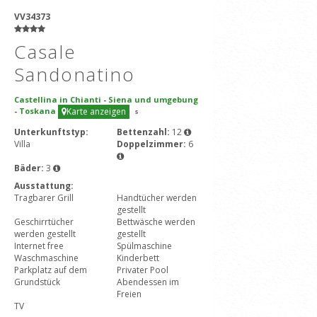
VV34373
Casale
Sandonatino
Castellina in Chianti
-
Siena und umgebung
-
Toskana
Karte anzeigen
5
Unterkunftstyp:
Bettenzahl:
12
Villa
Doppelzimmer:
6
Bäder:
3
Ausstattung:
Tragbarer Grill
Handtücher werden
gestellt
Geschirrtücher
Bettwäsche werden
werden gestellt
gestellt
Internet free
Spülmaschine
Waschmaschine
Kinderbett
Parkplatz auf dem
Privater Pool
Grundstück
Abendessen im
Freien
TV