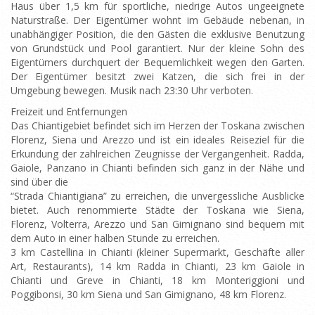
Haus über 1,5 km für sportliche, niedrige Autos ungeeignete
Naturstraße. Der Eigentümer wohnt im Gebäude nebenan, in
unabhängiger Position, die den Gästen die exklusive Benutzung
von Grundstück und Pool garantiert. Nur der kleine Sohn des
Eigentümers durchquert der Bequemlichkeit wegen den Garten.
Der Eigentümer besitzt zwei Katzen, die sich frei in der
Umgebung bewegen. Musik nach 23:30 Uhr verboten.
Freizeit und Entfernungen
Das Chiantigebiet befindet sich im Herzen der Toskana zwischen
Florenz, Siena und Arezzo und ist ein ideales Reiseziel für die
Erkundung der zahlreichen Zeugnisse der Vergangenheit. Radda,
Gaiole, Panzano in Chianti befinden sich ganz in der Nähe und
sind über die
“Strada Chiantigiana” zu erreichen, die unvergessliche Ausblicke
bietet. Auch renommierte Städte der Toskana wie Siena,
Florenz, Volterra, Arezzo und San Gimignano sind bequem mit
dem Auto in einer halben Stunde zu erreichen.
3 km Castellina in Chianti (kleiner Supermarkt, Geschäfte aller
Art, Restaurants), 14 km Radda in Chianti, 23 km Gaiole in
Chianti und Greve in Chianti, 18 km Monteriggioni und
Poggibonsi, 30 km Siena und San Gimignano, 48 km Florenz.