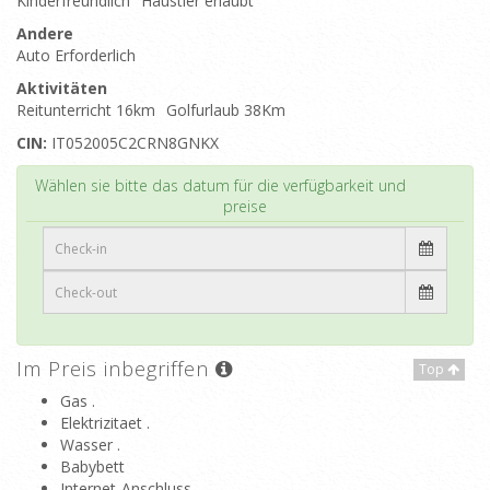
Kinderfreundlich
Haustier erlaubt
Andere
Auto Erforderlich
Aktivitäten
Reitunterricht 16km
Golfurlaub 38Km
CIN:
IT052005C2CRN8GNKX
Top
Wählen sie bitte das datum für die verfügbarkeit und
preise
Im Preis inbegriffen
Top
Gas .
Elektrizitaet .
Wasser .
Babybett
Internet-Anschluss