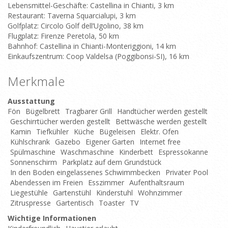
Lebensmittel-Geschäfte: Castellina in Chianti, 3 km
Restaurant: Taverna Squarcialupi, 3 km
Golfplatz: Circolo Golf dell’Ugolino, 38 km
Flugplatz: Firenze Peretola, 50 km
Bahnhof: Castellina in Chianti-Monteriggioni, 14 km
Einkaufszentrum: Coop Valdelsa (Poggibonsi-SI), 16 km
Merkmale
Ausstattung
Fön
Bügelbrett
Tragbarer Grill
Handtücher werden gestellt
Geschirrtücher werden gestellt
Bettwäsche werden gestellt
Kamin
Tiefkühler
Küche
Bügeleisen
Elektr. Ofen
Kühlschrank
Gazebo
Eigener Garten
Internet free
Spülmaschine
Waschmaschine
Kinderbett
Espressokanne
Sonnenschirm
Parkplatz auf dem Grundstück
In den Boden eingelassenes Schwimmbecken
Privater Pool
Abendessen im Freien
Esszimmer
Aufenthaltsraum
Liegestühle
Gartenstühl
Kinderstuhl
Wohnzimmer
Zitruspresse
Gartentisch
Toaster
TV
Wichtige Informationen