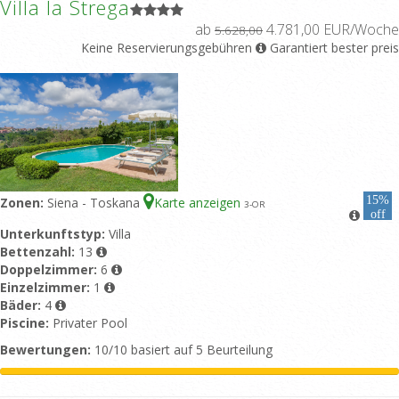
Villa la Strega
ab
4.781,00 EUR/Woche
5.628,00
Keine Reservierungsgebühren
Garantiert bester preis
15%
Zonen:
Siena - Toskana
Karte anzeigen
3
-OR
off
Unterkunftstyp:
Villa
Bettenzahl:
13
Doppelzimmer:
6
Einzelzimmer:
1
Bäder:
4
Piscine:
Privater Pool
Bewertungen:
10/10 basiert auf 5 Beurteilung