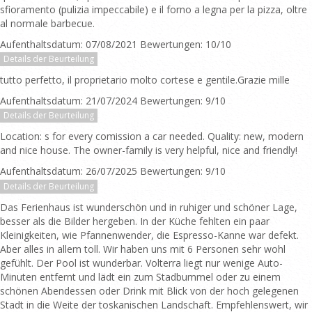
sfioramento (pulizia impeccabile) e il forno a legna per la pizza, oltre
al normale barbecue.
Aufenthaltsdatum: 07/08/2021 Bewertungen: 10/10
Details der Beurteilung
tutto perfetto, il proprietario molto cortese e gentile.Grazie mille
Aufenthaltsdatum: 21/07/2024 Bewertungen: 9/10
Details der Beurteilung
Location: s for every comission a car needed. Quality: new, modern
and nice house. The owner-family is very helpful, nice and friendly!
Aufenthaltsdatum: 26/07/2025 Bewertungen: 9/10
Details der Beurteilung
Das Ferienhaus ist wunderschön und in ruhiger und schöner Lage,
besser als die Bilder hergeben. In der Küche fehlten ein paar
Kleinigkeiten, wie Pfannenwender, die Espresso-Kanne war defekt.
Aber alles in allem toll. Wir haben uns mit 6 Personen sehr wohl
gefühlt. Der Pool ist wunderbar. Volterra liegt nur wenige Auto-
Minuten entfernt und lädt ein zum Stadbummel oder zu einem
schönen Abendessen oder Drink mit Blick von der hoch gelegenen
Stadt in die Weite der toskanischen Landschaft. Empfehlenswert, wir