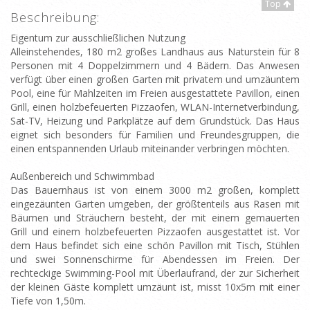
Top
Beschreibung:
Eigentum zur ausschließlichen Nutzung
Alleinstehendes, 180 m2 großes Landhaus aus Naturstein für 8
Personen mit 4 Doppelzimmern und 4 Bädern. Das Anwesen
verfügt über einen großen Garten mit privatem und umzäuntem
Pool, eine für Mahlzeiten im Freien ausgestattete Pavillon, einen
Grill, einen holzbefeuerten Pizzaofen, WLAN-Internetverbindung,
Sat-TV, Heizung und Parkplätze auf dem Grundstück. Das Haus
eignet sich besonders für Familien und Freundesgruppen, die
einen entspannenden Urlaub miteinander verbringen möchten.
Außenbereich und Schwimmbad
Das Bauernhaus ist von einem 3000 m2 großen, komplett
eingezäunten Garten umgeben, der größtenteils aus Rasen mit
Bäumen und Sträuchern besteht, der mit einem gemauerten
Grill und einem holzbefeuerten Pizzaofen ausgestattet ist. Vor
dem Haus befindet sich eine schön Pavillon mit Tisch, Stühlen
und swei Sonnenschirme für Abendessen im Freien. Der
rechteckige Swimming-Pool mit Überlaufrand, der zur Sicherheit
der kleinen Gäste komplett umzäunt ist, misst 10x5m mit einer
Tiefe von 1,50m.