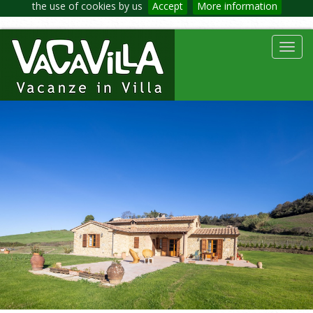
the use of cookies by us
Accept
More information
Toggl
navig