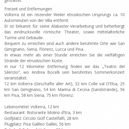
gestattet.
Freizeit und Entfernungen
Volterra ist ein reizender Weiler etruskischen Ursprungs ca. 10
Autominuten von der Villa entfernt.
Er ist bekannt für seine Alabaster-Verarbeitung und beherbergt
das eindrucksvolle römische Theater, sowie mittelalterliche
Türme und Gebäude.
Bequem zu erreichen sind auch andere berühmte Orte wie San
Gimignano, Siena, Florenz, Lucca und Pisa.
In etwas mehr als einer Stunde erreichen Sie die vielfältigen
Strände der etruskischen Küste.
In nur 12 Kilometer Entfernung finden wir das „Teatro del
Silenzio“, wo Andrea Bocelli sein berühmtes Sommerkonzert
veranstaltet.
12 km Volterra (Geschäfte aller Art), 32 km Colle val D’Elsa, 25
km San Gimignano, 54 km Marina di Cecina (Sandstrände), 56
km Pisa, 58 km Siena, 75 km Florenz.
Lebensmittel: Volterra, 12 km
Restaurant: Ristorante Molino d’Era, 3 km
Golfplatz: Circolo Golf Castelfalfi, 28 km
Flugplatz: Pisa Galileo Galilei, 56 km