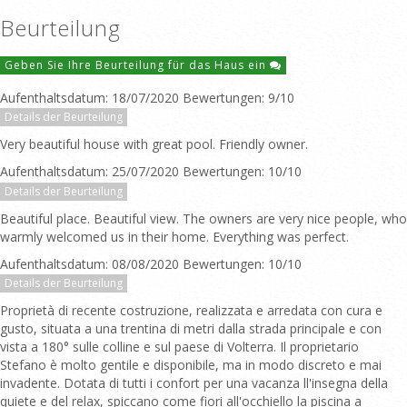
Beurteilung
Geben Sie Ihre Beurteilung für das Haus ein
Aufenthaltsdatum: 18/07/2020 Bewertungen: 9/10
Details der Beurteilung
Very beautiful house with great pool. Friendly owner.
Aufenthaltsdatum: 25/07/2020 Bewertungen: 10/10
Details der Beurteilung
Beautiful place. Beautiful view. The owners are very nice people, who
warmly welcomed us in their home. Everything was perfect.
Aufenthaltsdatum: 08/08/2020 Bewertungen: 10/10
Details der Beurteilung
Proprietà di recente costruzione, realizzata e arredata con cura e
gusto, situata a una trentina di metri dalla strada principale e con
vista a 180° sulle colline e sul paese di Volterra. Il proprietario
Stefano è molto gentile e disponibile, ma in modo discreto e mai
invadente. Dotata di tutti i confort per una vacanza ll'insegna della
quiete e del relax, spiccano come fiori all'occhiello la piscina a