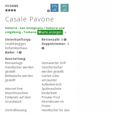
VV34389
15%
6%
off
off
Casale Pavone
Volterra
-
San Gimignano / Volterra und
umgebung
-
Toskana
Karte anzeigen
4
Unterkunftstyp:
Bettenzahl:
8
Unabhängiges
Doppelzimmer:
4
Einfamilienhaus
Bäder:
4
Ausstattung:
Klimaanlage
Gemauerter Grill
Handtücher werden
Geschirrtücher
gestellt
werden gestellt
Bettwäsche werden
Garten oder
gestellt
umzäunter
Außenbereich
Internet free
Spülmaschine
Waschmaschine
Kinderbett
Parkplatz auf dem
Privater Pool
Grundstück
Abendessen im
Freien
Zentralheizung
Handtücher für das