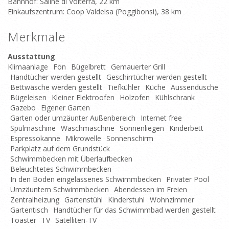
Bahnhof: Saline di Volterra, 22 km
Einkaufszentrum: Coop Valdelsa (Poggibonsi), 38 km
Merkmale
Ausstattung
Klimaanlage
Fön
Bügelbrett
Gemauerter Grill
Handtücher werden gestellt
Geschirrtücher werden gestellt
Bettwäsche werden gestellt
Tiefkühler
Küche
Aussendusche
Bügeleisen
Kleiner Elektroofen
Holzofen
Kühlschrank
Gazebo
Eigener Garten
Garten oder umzäunter Außenbereich
Internet free
Spülmaschine
Waschmaschine
Sonnenliegen
Kinderbett
Espressokanne
Mikrowelle
Sonnenschirm
Parkplatz auf dem Grundstück
Schwimmbecken mit Überlaufbecken
Beleuchtetes Schwimmbecken
In den Boden eingelassenes Schwimmbecken
Privater Pool
Umzäuntem Schwimmbecken
Abendessen im Freien
Zentralheizung
Gartenstühl
Kinderstuhl
Wohnzimmer
Gartentisch
Handtücher für das Schwimmbad werden gestellt
Toaster
TV
Satelliten-TV