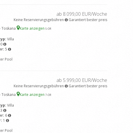
ab 8.099,00 EUR/Woche
Keine Reservierungsgebühren
Garantiert bester preis
 - Toskana
Karte anzeigen
5
-OR
typ:
Villa
10
er:
5
ter Pool
ab 5.999,00 EUR/Woche
Keine Reservierungsgebühren
Garantiert bester preis
 - Toskana
Karte anzeigen
7
-OR
typ:
Villa
13
er:
6
r:
1
ter Pool