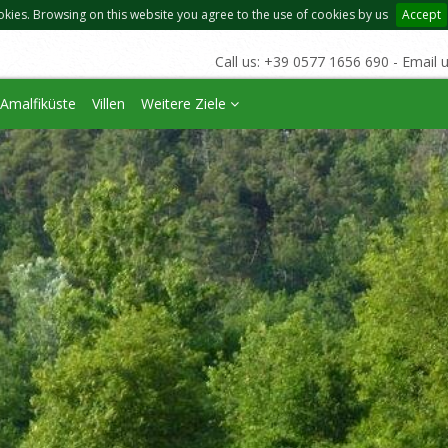
okies. Browsing on this website you agree to the use of cookies by us
Accept
Call us: +39 0577 1656 690 - Email 
Amalfiküste
Villen
Weitere Ziele