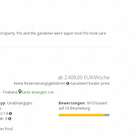
 property. Pio and the gardener were super nice! Pio took care
ab 2.408,00 EUR/Woche
Keine Reservierungsgebühren
Garantiert bester preis
 - Toskana
Karte anzeigen
3
-OR
typ:
Unabhängiges
Bewertungen:
9/10 basiert
s
auf 16 Beurteilung
12-14
er:
6
ter Pool