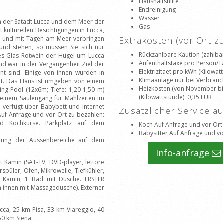
Haushaltshilfe .
Endreinigung
Wasser
en der Satadt Lucca und dem Meer der
Gas .
it kulturellen Besichtigungen in Lucca,
na und mit Tagen am Meer verbringen
Extrakosten (vor Ort 
rund stehen, so müssen Sie sich nur
Rückzahlbare Kaution (zahlbar
es Glas Rotwein der Hügel um Lucca
Aufenthaltstaxe pro Person/T
d war in der Vergangenheit Ziel der
Elektrizitaet pro kWh (Kilowat
hnt sind. Einige von ihnen wurden in
Klimaanlage nur bei Verbrauc
elt. Das Haus ist umgeben von einem
Heizkosten (von November bis
ng-Pool (12x6m; Tiefe: 1,20-1,50 m)
(Kilowattstunde)
: 0,35 EUR
d einem Säulengang für Mahlzeiten im
d verfügt über Babybett und Internet
Zusätzlicher Service a
 Auf Anfrage und vor Ort zu bezahlen:
 und Kochkurse. Parkplatz auf dem
Koch Auf Anfrage und vor Ort
Babysitter Auf Anfrage und vo
ltung der Aussenbereiche auf dem
Info-anfrage
amin (SAT-TV, DVD-player, lettore
spüler, Ofen, Mikrowelle, Tiefkühler,
t Kamin, 1 Bad mit Dusche. ERSTER
 ihnen mit Massagedusche). Externer
ca, 25 km Pisa, 33 km Viareggio, 40
50 km Siena.