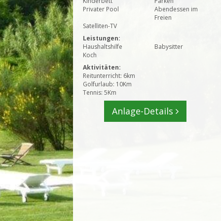
Kinderbett
Parken
Privater Pool
Abendessen im
Freien
Satelliten-TV
Leistungen:
Haushaltshilfe
Babysitter
Koch
Aktivitäten:
Reitunterricht: 6km
Golfurlaub: 10Km
Tennis: 5Km
Anlage-Details