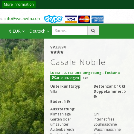
More information
us:
info@vacavilla.com
€ EUR
Deutsch
VV33894
Casale Nobile
Lucca
-
Lucca und umgebung
-
Toskana
Karte anzeigen
7
-OR
Unterkunftstyp:
Bettenzahl:
10
Villa
Doppelzimmer:
5
Bäder:
5
Ausstattung:
Klimaanlage
Grill
Garten oder
Internet free
umzäunter
Spülmaschine
Außenbereich
Waschmaschine