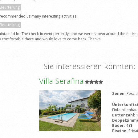
 Beurteilung
 recommended us many interesting activities.
 Beurteilung
maintained lot.The check-in went perfectly, and we were shown around the entire
ry comfortable there and would love to come back. Thanks.
Sie interessieren könnten:
Villa Serafina
Zonen:
Pescia
Unterkunfts
Einfamilienhau
Bettenzahl:
Doppelzimm
Bäder:
4
Piscine:
Priva