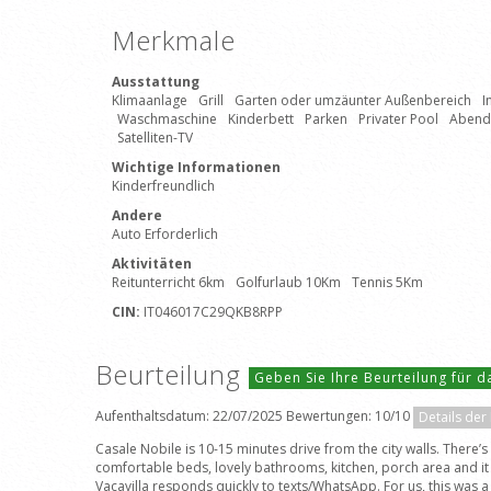
Merkmale
Ausstattung
Klimaanlage
Grill
Garten oder umzäunter Außenbereich
I
Waschmaschine
Kinderbett
Parken
Privater Pool
Abende
Satelliten-TV
Wichtige Informationen
Kinderfreundlich
Andere
Auto Erforderlich
Aktivitäten
Reitunterricht 6km
Golfurlaub 10Km
Tennis 5Km
CIN:
IT046017C29QKB8RPP
Beurteilung
Geben Sie Ihre Beurteilung für 
Aufenthaltsdatum: 22/07/2025 Bewertungen: 10/10
Details der
Casale Nobile is 10-15 minutes drive from the city walls. There’
comfortable beds, lovely bathrooms, kitchen, porch area and i
Vacavilla responds quickly to texts/WhatsApp. For us, this was 