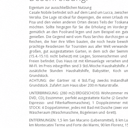
Eigentum zur ausschließlichen Nutzung
Casale Nobile befindet sich auf dem Land um Lucca, zwisch
Versilia. Die Lage ist ideal für diejenigen, die einen Urlaub m
Pisa und den vielen anderen Orten dieses Teils der Toska
möchten. Sollte hingegen für Sie die Erholung im Vorderg
gemütlich an den Poolrand legen und zum Beispiel ein gut
genießen. Die Gegend wird vom Fluss Serchio durchzogen un
Reichen, die hier ihre Villen bauten, die noch heute bewo
prächtige Residenzen für Touristen aus aller Welt verwand
großen, gut ausgestatteten Garten, in dem sich der Swimmi
(15.4.-15.10. nicht beheizt) mit Liegen, Sonnenschirmen un
Freien befindet. Das Haus ist mit Klimaanlage versehen un
WI-FI. Im Preis inbegriffen sind 3 Std./Woche Haushaltshilfe.
zusätzliche Stunden Haushaltshilfe, Babysitter, Koch
Grundstück.
ACHTUNG: der Gärtner ist 4 Std./Tag zwecks Instandha
Grundstück. Zufahrt zum Haus über 200 m Naturstraße.
UNTERBRINGUNG: (280 m2) ERDGESCHOSS: Wohnzimmer mit K
DVD, CD), Esszimmer, perfekt ausgestattete Küche (2 Geschirr
Espresso- und Filterkaffeemaschine), 1 Dopplezimmer mi
STOCK: 4 Doppelzimmer, jedes mit Bad mit Dusche (zwei von
Wäscheraum (Waschmaschine, Bügeleisen und -brett).
ENTFERNUNGEN: 1,5 km San Macario (Lebensmittel), 8 km Luc
km Montecatini Terme und Forte dei Marmi, 90 km Florenz, 1