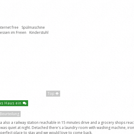
nternet free
Spülmaschine
ssen im Freien
Kinderstuhl
Top
das Haus ein
 Beurteilung
s a also a railway station reachable in 15 minutes drive and a grocery shops rea
t was quiet at night. Detached there's a laundry room with washing machine, 
a perfect place to stay and we would love to come back.