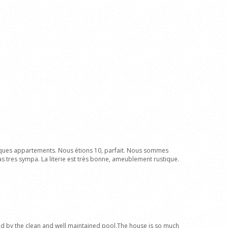
quelques appartements. Nous étions 10, parfait. Nous sommes
las tres sympa. La literie est très bonne, ameublement rustique.
 and by the clean and well maintained pool.The house is so much