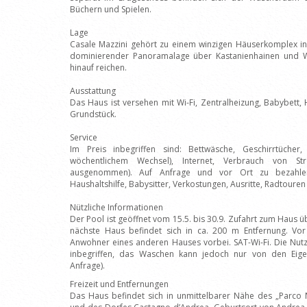
Büchern und Spielen.
Lage
Casale Mazzini gehört zu einem winzigen Häuserkomplex in
dominierender Panoramalage über Kastanienhainen und Wä
hinauf reichen.
Ausstattung
Das Haus ist versehen mit Wi-Fi, Zentralheizung, Babybett
Grundstück.
Service
Im Preis inbegriffen sind: Bettwäsche, Geschirrtüche
wöchentlichem Wechsel), Internet, Verbrauch von 
ausgenommen). Auf Anfrage und vor Ort zu bezahlen
Haushaltshilfe, Babysitter, Verkostungen, Ausritte, Radtoure
Nützliche Informationen
Der Pool ist geöffnet vom 15.5. bis 30.9. Zufahrt zum Haus ü
nächste Haus befindet sich in ca. 200 m Entfernung. Vo
Anwohner eines anderen Hauses vorbei. SAT-Wi-Fi. Die Nut
inbegriffen, das Waschen kann jedoch nur von den Eig
Anfrage).
Freizeit und Entfernungen
Das Haus befindet sich in unmittelbarer Nähe des „Parco N