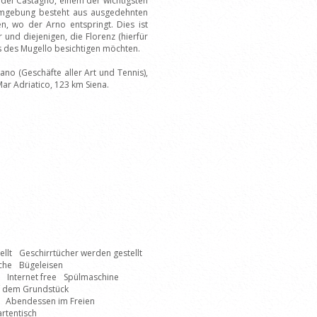
del Castagno, einem der wichtigsten
 Umgebung besteht aus ausgedehnten
n, wo der Arno entspringt. Dies ist
und diejenigen, die Florenz (hierfür
s des Mugello besichtigen möchten.
no (Geschäfte aller Art und Tennis),
Mar Adriatico, 123 km Siena.
llt
Geschirrtücher werden gestellt
che
Bügeleisen
Internet free
Spülmaschine
f dem Grundstück
Abendessen im Freien
rtentisch