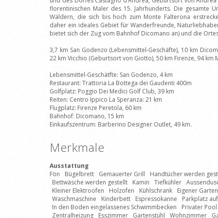
und des Dorfes Castagno d’Andrea, Geburtsort von Andrea 
florentinischen Maler des 15. Jahrhunderts. Die gesamte
Wäldern, die sich bis hoch zum Monte Falterona erstrecke
daher ein ideales Gebiet für Wanderfreunde, Naturliebhaber 
bietet sich der Zug vom Bahnhof Dicomano an) und die Orte
3,7 km San Godenzo (Lebensmittel-Geschäfte), 10 km Dicoma
22 km Vicchio (Geburtsort von Giotto), 50 km Firenze, 94 km 
Lebensmittel-Geschätfte: San Godenzo, 4 km
Restaurant: Trattoria La Bottega dei Gaudenti 400m
Golfplatz: Poggio Dei Medici Golf Club, 39 km
Reiten: Centro Ippico La Speranza: 21 km
Flugplatz: Firenze Peretola, 60 km
Bahnhof: Dicomano, 15 km
Einkaufszentrum: Barberino Designer Outlet, 49 km.
Merkmale
Ausstattung
Fön
Bügelbrett
Gemauerter Grill
Handtücher werden geste
Bettwäsche werden gestellt
Kamin
Tiefkühler
Aussendus
Kleiner Elektroofen
Holzofen
Kühlschrank
Eigener Garten
Waschmaschine
Kinderbett
Espressokanne
Parkplatz au
In den Boden eingelassenes Schwimmbecken
Privater Pool
Zentralheizung
Esszimmer
Gartenstühl
Wohnzimmer
Ga