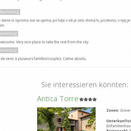
 Beurteilung
 stene in oprema sve se ujema, po?utje v vili je zelo doma?e, pozitivno, v njej j
?am
Beurteilung
wesome. Very nice place to take the rest from the city.
Beurteilung
de venir à plusieurs familles/couples. Calme absolu.
Sie interessieren könnten:
Antica Torre
Zonen:
Greve 
Unterkunfts
Einfamilienhau
Bettenzahl: