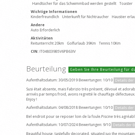
Handtücher für das Schwimmbad werden gestellt
Toaster
Wichtige Informationen
Kinderfreundlich
Unterkunft für Nichtraucher
Haustier erla
Andere
Auto Erforderlich
Aktivitäten
Reitunterricht 20km
Golfurlaub 39Km
Tennis 10Km
CIN:
IT048039B5V6PB63IV
Beurteilung
Geben Sie Ihre Beurteilung für 
Aufenthaltsdatum: 30/05/2019 Bewertungen: 10/10
Details der
Susi était absente, mais Fabrizio très présent, dévoué et adora
arrivés par temps froid, avons regretté le chauffage défectueux.
Enjoy !
Aufenthaltsdatum: 04/08/2018 Bewertungen: 10/10
Details der
Bel endroit pour se reposer loin de la foule.Piscine très agréab
Aufenthaltsdatum: 10/07/2024 Bewertungen: 9/10
Details der 
Beautiful house, tastefully decorated, situated iuo the mountai