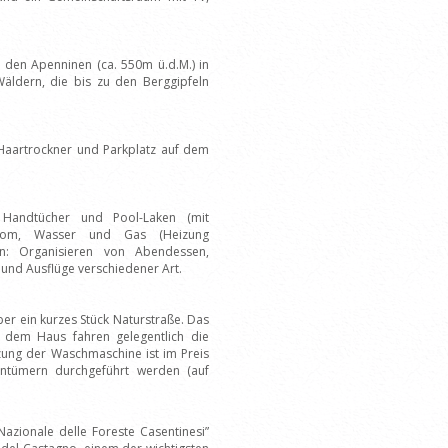
 den Apenninen (ca. 550m ü.d.M.) in
ldern, die bis zu den Berggipfeln
, Haartrockner und Parkplatz auf dem
r, Handtücher und Pool-Laken (mit
Strom, Wasser und Gas (Heizung
: Organisieren von Abendessen,
n und Ausflüge verschiedener Art.
ber ein kurzes Stück Naturstraße. Das
r dem Haus fahren gelegentlich die
zung der Waschmaschine ist im Preis
entümern durchgeführt werden (auf
azionale delle Foreste Casentinesi”