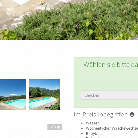
Wählen sie bitte d
Im Preis inbegriffen
Wasser
Top
Wöchentlicher Wäschewechse
Babybett