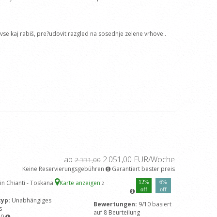
e vse kaj rabiš, pre?udovit razgled na sosednje zelene vrhove .
ab
2.051,00 EUR/Woche
2.331,00
Keine Reservierungsgebühren
Garantiert bester preis
in Chianti - Toskana
Karte anzeigen
12%
6%
2
off
off
typ:
Unabhängiges
Bewertungen:
9/10 basiert
s
auf 8 Beurteilung
10