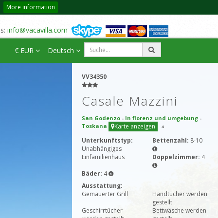
More information
us:
info@vacavilla.com
€ EUR
Deutsch
VV34350
Casale Mazzini
San Godenzo
-
In florenz und umgebung
-
Toskana
Karte anzeigen
4
Unterkunftstyp:
Bettenzahl:
8-10
Unabhängiges
Einfamilienhaus
Doppelzimmer:
4
Bäder:
4
Ausstattung:
Gemauerter Grill
Handtücher werden
gestellt
Geschirrtücher
Bettwäsche werden