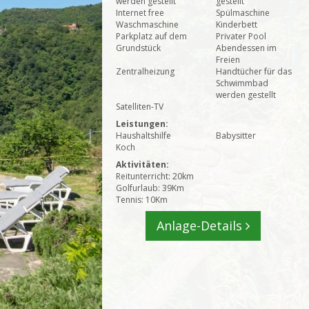
werden gestellt
gestellt
Internet free
Spülmaschine
Waschmaschine
Kinderbett
Parkplatz auf dem
Privater Pool
Grundstück
Abendessen im
Freien
Zentralheizung
Handtücher für das
Schwimmbad
werden gestellt
Satelliten-TV
Leistungen:
Haushaltshilfe
Babysitter
Koch
Aktivitäten:
Reitunterricht: 20km
Golfurlaub: 39Km
Tennis: 10Km
Anlage-Details