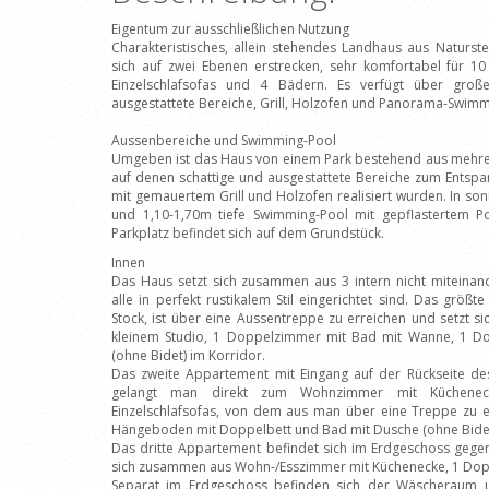
Eigentum zur ausschließlichen Nutzung
Charakteristisches, allein stehendes Landhaus aus Naturstei
sich auf zwei Ebenen erstrecken, sehr komfortabel für 
Einzelschlafsofas und 4 Bädern. Es verfügt über groß
ausgestattete Bereiche, Grill, Holzofen und Panorama-Swimm
Aussenbereiche und Swimming-Pool
Umgeben ist das Haus von einem Park bestehend aus mehrer
auf denen schattige und ausgestattete Bereiche zum Entspa
mit gemauertem Grill und Holzofen realisiert wurden. In son
und 1,10-1,70m tiefe Swimming-Pool mit gepflastertem P
Parkplatz befindet sich auf dem Grundstück.
Innen
Das Haus setzt sich zusammen aus 3 intern nicht miteina
alle in perfekt rustikalem Stil eingerichtet sind. Das größt
Stock, ist über eine Aussentreppe zu erreichen und setzt 
kleinem Studio, 1 Doppelzimmer mit Bad mit Wanne, 1 
(ohne Bidet) im Korridor.
Das zweite Appartement mit Eingang auf der Rückseite des
gelangt man direkt zum Wohnzimmer mit Küchene
Einzelschlafsofas, von dem aus man über eine Treppe zu
Hängeboden mit Doppelbett und Bad mit Dusche (ohne Bidet
Das dritte Appartement befindet sich im Erdgeschoss geg
sich zusammen aus Wohn-/Esszimmer mit Küchenecke, 1 Dop
Separat im Erdgeschoss befinden sich der Wäscheraum 