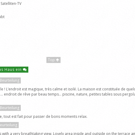
Satelliten-TV
ubt
Top
das Haus ein
 Beurteilung
ble ! L’endroit est magique, très calme et isolé. La maison est constituée de 
... endroit de rêve par beau temps... piscine, nature, petites tables sous pergo
 Beurteilung
le, tout est fait pour passer de bons moments relax.
Beurteilung
ns with a very breathtaking view. Lovely area inside and outside on the terrace