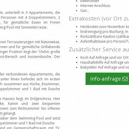
Elektrizitaet
Internet-Anschluss
Gas .
n, unterteilt in 3 Appartements, die
10 Personen mit 4 Doppelzimmern, 2
Extrakosten (vor Ort 
e, für gemütliche Essen im Freien
Heizkosten (von November bis
ing-Pool mit Sonnenterrasse.
Endreinigung pro Buchung. In
Rückzahlbare Kaution (zahlbar
Aufenthaltstaxe pro Person/T
en Terrassierungen mit Naturwiese,
nnen und für gemütliche Grillabende
Zusätzlicher Service a
niger Position liegt der 10x5m große
ool-Bereich und Aussendusche. Der
Koch Auf Anfrage und vor Ort
Haushaltshilfe Auf Anfrage un
Babysitter Auf Anfrage und vo
nder verbundenen Appartements, die
Info-anfrage
e unter ihnen befindet sich im ersten
sich zusammen aus Küche, Esszimmer,
Doppelzimmer und 1 Bad mit Dusche
 Hauses liegt im Erdgeschoss. Hier
cke, Kamin und zwei bequemen
 einem zum Wohnzimmer hin offenen
) gelangt.
enüber dem Swimming-Pool und setzt
pelzimmer und 1 Bad mit Dusche.
und ein Gemeinschaftsraum mit TV,