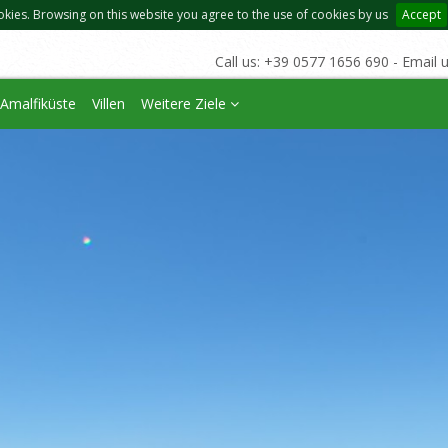
okies. Browsing on this website you agree to the use of cookies by us
Accept
Call us: +39 0577 1656 690 - Email 
Amalfiküste
Villen
Weitere Ziele