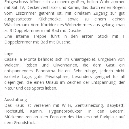
Erdgeschoss öffnet sich zu einem großen, hellen Wohnzimmer
mit Sat-TV, Deckenventilator und Kamin, das durch einen Bogen
vom Esszimmer getrennt ist, mit direktem Zugang zur gut
ausgestatteten Küchenecke, sowie zu einem kleinen
Wäscheraum. Vom Korridor des Wohnzimmers aus gelangt man
zu 3 Doppelzimmern mit Bad mit Dusche.
Eine interne Treppe führt in den ersten Stock mit 1
Doppelzimmer mit Bad mit Dusche.
Lage
Casale la Monta befindet sich im Chiantigebiet, umgeben von
Wäldern, Reben und Olivenhainen, die dem Gast ein
entspannendes Panorama bieten. Sehr ruhige, jedoch nicht
isolierte Lage, gute Privatsphäre, besonders geeignet für all
diejenigen, die einen Urlaub im Zeichen der Entspannung, der
Natur und des Sports lieben.
Ausstattung
Das Haus ist versehen mit Wi-Fi, Zentralheizung, Babybett,
Hochstuhl, Kamin, Hygieneprodukten in den Bädern,
Mückennetzen an allen Fenstern des Hauses und Parkplatz auf
dem Grundstück.