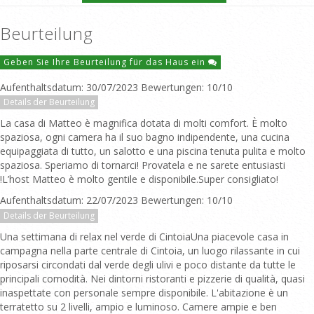
Beurteilung
Geben Sie Ihre Beurteilung für das Haus ein
Aufenthaltsdatum: 30/07/2023 Bewertungen: 10/10
Details der Beurteilung
La casa di Matteo è magnifica dotata di molti comfort. È molto
spaziosa, ogni camera ha il suo bagno indipendente, una cucina
equipaggiata di tutto, un salotto e una piscina tenuta pulita e molto
spaziosa. Speriamo di tornarci! Provatela e ne sarete entusiasti
!L’host Matteo è molto gentile e disponibile.Super consigliato!
Aufenthaltsdatum: 22/07/2023 Bewertungen: 10/10
Details der Beurteilung
Una settimana di relax nel verde di CintoiaUna piacevole casa in
campagna nella parte centrale di Cintoia, un luogo rilassante in cui
riposarsi circondati dal verde degli ulivi e poco distante da tutte le
principali comodità. Nei dintorni ristoranti e pizzerie di qualità, quasi
inaspettate con personale sempre disponibile. L'abitazione è un
terratetto su 2 livelli, ampio e luminoso. Camere ampie e ben