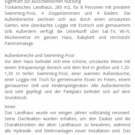
Eigentum zur ausschließlichen Nutzung
Toskanisches Landhaus, 285 m2, für 8 Personen mit privatem
Swimming-Pool, 4 Doppelzimmern und 4 Bädern. Die
Außenbereiche zeichnen sich aus durch einen umzäunten
Garten, eine überdachte Loggia mit Esstisch und gemauertem
Grill. Außerdem verfügt die Unterkunft über Sat-TV, Wi-Fi,
Mückennetze im ganzen Haus, Babybett und Hochstuhl.
Panoramalage.
Außenbereiche und Swimming-Pool
Vor dem Haus befindet sich eine schöne, umzäunte Wiese mit
einem Entspannungs-Bereich und dem 8x4 m großen und 1,20-
1,30 m tiefen Swimming-Pool, einer warmen Außendusche,
einer Loggia mit Tisch für gemeinsame Essen im Freien, einem
gemauerten Grill und Kinderspielgeräten. Alle Außenbereiche
sind sehr gepflegt und der Parkplatz befindet sich auf dem
Grundstück.
Innen
Das Landhaus wurde vor einigen Jahren vollständig renoviert.
Seine Dachbalken wurden erhalten, um den Zauber und die
Charakteristiken der alten Landhäuser zu bewahren, während
alle Hydraulik- und Elektroanlagen neuer Installation sind. Das