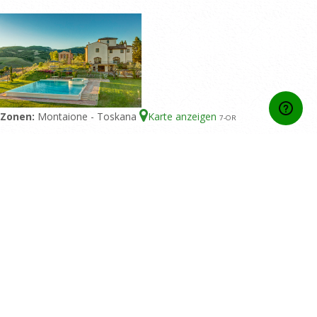
Zonen:
Montaione - Toskana
Karte anzeigen
7
-OR
Unterkunftstyp:
Villa
Bettenzahl:
12
Doppelzimmer:
6
Bäder:
7
Piscine:
Privater Pool
Home
Kontakt
Wer wir sind
Allgemeine Mietbedingungen
Privacy Policy
Blog