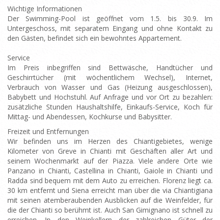
Wichtige Informationen
Der Swimming-Pool ist geöffnet vom 1.5. bis 30.9. Im
Untergeschoss, mit separatem Eingang und ohne Kontakt zu
den Gästen, befindet sich ein bewohntes Appartement.
Service
Im Preis inbegriffen sind Bettwäsche, Handtücher und
Geschirrtücher (mit wöchentlichem Wechsel), Internet,
Verbrauch von Wasser und Gas (Heizung ausgeschlossen),
Babybett und Hochstuhl. Auf Anfrage und vor Ort zu bezahlen:
zusätzliche Stunden Haushaltshilfe, Einkaufs-Service, Koch für
Mittag- und Abendessen, Kochkurse und Babysitter.
Freizeit und Entfernungen
Wir befinden uns im Herzen des Chiantigebietes, wenige
Kilometer von Greve in Chianti mit Geschäften aller Art und
seinem Wochenmarkt auf der Piazza. Viele andere Orte wie
Panzano in Chianti, Castellina in Chianti, Gaiole in Chianti und
Radda sind bequem mit dem Auto zu erreichen. Florenz liegt ca.
30 km entfernt und Siena erreicht man über die via Chiantigiana
mit seinen atemberaubenden Ausblicken auf die Weinfelder, für
die der Chianti so berühmt ist. Auch San Gimignano ist schnell zu
erreichen. In den Weinkellern der zahlreichen Güter der