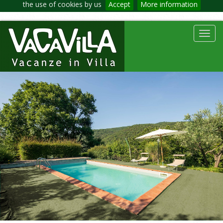
the use of cookies by us
Accept
More information
Toggl
navig