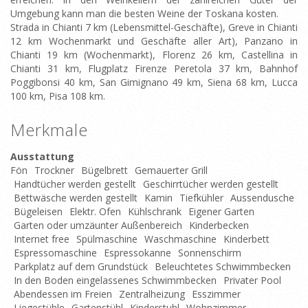
Umgebung kann man die besten Weine der Toskana kosten.
Strada in Chianti 7 km (Lebensmittel-Geschäfte), Greve in Chianti
12 km Wochenmarkt und Geschäfte aller Art), Panzano in
Chianti 19 km (Wochenmarkt), Florenz 26 km, Castellina in
Chianti 31 km, Flugplatz Firenze Peretola 37 km, Bahnhof
Poggibonsi 40 km, San Gimignano 49 km, Siena 68 km, Lucca
100 km, Pisa 108 km.
Merkmale
Ausstattung
Fön
Trockner
Bügelbrett
Gemauerter Grill
Handtücher werden gestellt
Geschirrtücher werden gestellt
Bettwäsche werden gestellt
Kamin
Tiefkühler
Aussendusche
Bügeleisen
Elektr. Ofen
Kühlschrank
Eigener Garten
Garten oder umzäunter Außenbereich
Kinderbecken
Internet free
Spülmaschine
Waschmaschine
Kinderbett
Espressomaschine
Espressokanne
Sonnenschirm
Parkplatz auf dem Grundstück
Beleuchtetes Schwimmbecken
In den Boden eingelassenes Schwimmbecken
Privater Pool
Abendessen im Freien
Zentralheizung
Esszimmer
Liegestühle
Gartenstühl
Kinderstuhl
Wohnzimmer