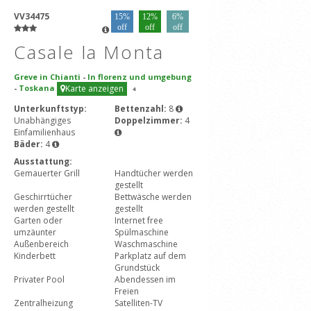
VV34475
15%
12%
6%
off
off
off
Casale la Monta
Greve in Chianti
-
In florenz und umgebung
-
Toskana
Karte anzeigen
4
Unterkunftstyp:
Bettenzahl:
8
Unabhängiges
Doppelzimmer:
4
Einfamilienhaus
Bäder:
4
Ausstattung:
Gemauerter Grill
Handtücher werden
gestellt
Geschirrtücher
Bettwäsche werden
werden gestellt
gestellt
Garten oder
Internet free
umzäunter
Spülmaschine
Außenbereich
Waschmaschine
Kinderbett
Parkplatz auf dem
Grundstück
Privater Pool
Abendessen im
Freien
Zentralheizung
Satelliten-TV